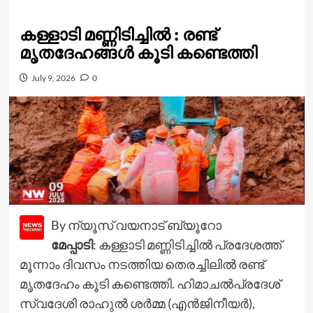
കള്ളാടി മണ്ണിടിച്ചിൽ : രണ്ട്
മൃതദേഹങ്ങൾ കൂടി കണ്ടെത്തി
July 9, 2026
0
By ന്യൂസ് വയനാട് ബ്യൂറോ
മേപ്പാടി
: കള്ളാടി മണ്ണിടിച്ചിൽ പ്രദേശത്ത്
മൂന്നാം ദിവസം നടത്തിയ തെരച്ചിലിൽ രണ്ട്
മൃതദേഹം കൂടി കണ്ടെത്തി. ഹിമാചൽപ്രദേശ്
സ്വദേശി രാഹുൽ ശർമ്മ (എൻജിനീയർ),