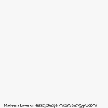
Madeena Lover
on
ബദ്റുൽഹുദ: സ്വബാഹ് സ്റ്റുഡൻസ്