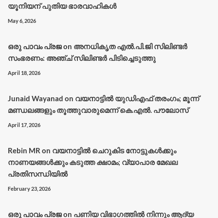
യൂനിയന് പുതിയ ഭാരവാഹികൾ
May 6, 2026
ഒരു പാവം പ്രജ
on
അനധികൃത എൽ.പി.ജി സിലിണ്ടർ
സംഭരണം: അഞ്ച് സിലിണ്ടർ പിടിച്ചെടുത്തു
April 18, 2026
Junaid Wayanad
on
വയനാട്ടില്‍ യുഡിഎഫ് തരംഗം; മൂന്ന്
മണ്ഡലങ്ങളും തൂത്തുവാരുമെന്ന് കെ.എല്‍. പൗലോസ്
April 17, 2026
Rebin MR
on
വയനാട്ടിൽ ചെറുകിട നോട്ടുകൾക്കും
നാണയങ്ങൾക്കും കടുത്ത ക്ഷാമം; വ്യാപാര മേഖല
പ്രതിസന്ധിയിൽ
February 23, 2026
ഒരു പാവം പ്രജ
on
പണിയ വിഭാഗത്തിൽ നിന്നും ആദ്യ