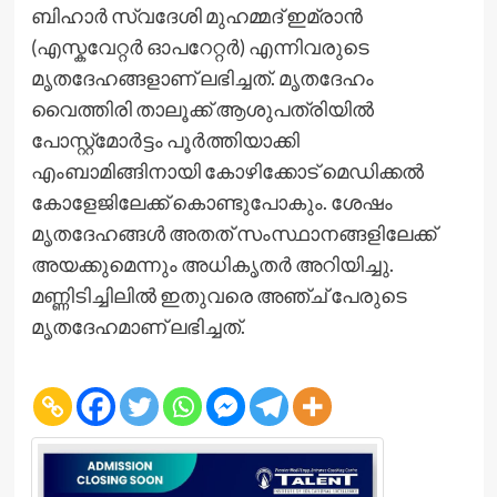
ബിഹാർ സ്വദേശി മുഹമ്മദ് ഇമ്രാൻ
(എസ്കവേറ്റർ ഓപറേറ്റർ) എന്നിവരുടെ
മൃതദേഹങ്ങളാണ് ലഭിച്ചത്. മൃതദേഹം
വൈത്തിരി താലൂക്ക് ആശുപത്രിയില്‍
പോസ്റ്റ്മോർട്ടം പൂർത്തിയാക്കി
എംബാമിങ്ങിനായി കോഴിക്കോട് മെഡിക്കൽ
കോളേജിലേക്ക് കൊണ്ടുപോകും. ശേഷം
മൃതദേഹങ്ങൾ അതത് സംസ്ഥാനങ്ങളിലേക്ക്
അയക്കുമെന്നും അധികൃതർ അറിയിച്ചു.
മണ്ണിടിച്ചിലില്‍ ഇതുവരെ അഞ്ച് പേരുടെ
മൃതദേഹമാണ് ലഭിച്ചത്.