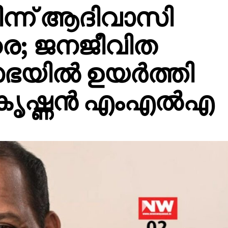
്ന് ആദിവാസി
രെ; ജനജീവിത
സഭയിൽ ഉയർത്തി
കൃഷ്ണൻ എംഎൽഎ