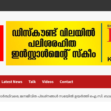
Latest News
Talk
Videos
Contact
യാർത്ഥിവരെ; ജനജീവിത പ്രശ്‌നങ്ങൾ സഭയിൽ ഉയർത്തി ഐ.സി.