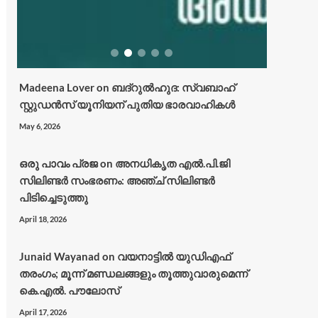
Madeena Lover
on
ബദ്റുൽഹുദ: സ്വബാഹ്
സ്റ്റുഡൻസ് യൂനിയന് പുതിയ ഭാരവാഹികൾ
May 6, 2026
ഒരു പാവം പ്രജ
on
അനധികൃത എൽ.പി.ജി
സിലിണ്ടർ സംഭരണം: അഞ്ച് സിലിണ്ടർ
പിടിച്ചെടുത്തു
April 18, 2026
Junaid Wayanad
on
വയനാട്ടില്‍ യുഡിഎഫ്
തരംഗം; മൂന്ന് മണ്ഡലങ്ങളും തൂത്തുവാരുമെന്ന്
കെ.എല്‍. പൗലോസ്
April 17, 2026