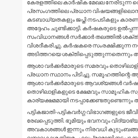
കേരളത്തിലെ കാർഷിക മേഖല നേരിടുന്ന വെല
പ്രസംഗത്തിലെ പ്രധാന വിഷയങ്ങളിലൊന്ന്.
കടബാധ്യതകളും ജപ്തി നടപടികളും കാര
അദ്ദേഹം ചൂണ്ടിക്കാട്ടി. കർഷകരുടെ ഉൽപ്
സംവിധാനങ്ങൾ സർക്കാർ തലത്തിൽ ശക്തിപ
വിശദീകരിച്ചു. കർഷകരെ സംരക്ഷിക്കുന്ന 
അടിത്തറയെ ശക്തിപ്പെടുത്തുന്നതെന്നും അദ
ആശാ വർക്കർമാരുടെ സമരവും തൊഴിലാളി വ
പ്രധാന സ്ഥാനം പിടിച്ചു. സമൂഹത്തിന്റ
ആശാ വർക്കർമാരുടെ ആവശ്യങ്ങൾ വർഷങ്ങള
തൊഴിലാളികളുടെ ക്ഷേമവും സാമൂഹിക സുര
കാര്യക്ഷമമായി നടപ്പാക്കേണ്ടതുണ്ടെന്നും 
പട്ടികജാതി-പട്ടികവർഗ്ഗ വിഭാഗങ്ങളുടെ ജീ
രേഖപ്പെടുത്തി. ഭൂമിയും ഭവനവും വിദ്യ
അവകാശങ്ങൾ ഇന്നും നിരവധി കുടുംബങ്ങൾക
വനാവകാശ നിയമം ഫലപ്രദമായി നടപ്പാക