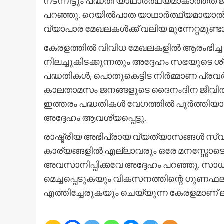
നടന്നിട്ടും പദ്ധതി യാഥാർത്ഥ്യമാകാത്തത് ജ
പറഞ്ഞു. റെയിൽപാത യാഥാർത്ഥ്യമായാൽ 
വ്യാപാര മേഖലകൾക്ക് വലിയ മുന്നേറ്റമുണ്ടാകു
കേരളത്തിൽ വിവിധ മേഖലകളിൽ ആരംഭിച്
നിലച്ചുകിടക്കുന്നതും അദ്ദേഹം സഭയുടെ 
പദ്ധതികൾ, പൊതുകെട്ടിട നിർമ്മാണ പ്രവർ
കാലതാമസം ജനങ്ങളുടെ ദൈനംദിന ജീവിതത്ത
ഇത്തരം പദ്ധതികൾ വേഗത്തിൽ പൂർത്തിയാ
അദ്ദേഹം ആവശ്യപ്പെട്ടു.
രാഷ്ട്രീയ അഭിപ്രായ വ്യത്യാസങ്ങൾ സ്
കാര്യങ്ങളിൽ എല്ലാവരും ഒരേ മനസ്സോടെ പ
അവസാനിപ്പിക്കവേ അദ്ദേഹം പറഞ്ഞു. സ
മെച്ചപ്പെടുകയും വികസനത്തിന്റെ ഗുണഫല
എത്തിച്ചേരുകയും ചെയ്യുന്ന കേരളമാണ് ലക്ഷ