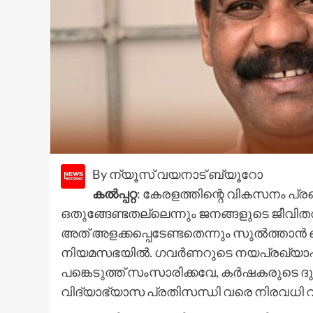
By ന്യൂസ് വയനാട് ബ്യൂറോ
കൽപ്പറ്റ
: കേരളത്തിന്റെ വികസനം പ്ര
ഒതുങ്ങേണ്ടതല്ലെന്നും ജനങ്ങളുടെ ജീവിതത്
അത് അളക്കപ്പെടേണ്ടതെന്നും സുൽത്താ
നിയമസഭയിൽ. ഗവർണറുടെ നയപ്രഖ്യാപന പ
പങ്കെടുത്ത് സംസാരിക്കവേ, കർഷകരുടെ 
വിദ്യാഭ്യാസ പ്രതിസന്ധി വരെ നിരവധി വ