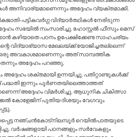
ൾ അനിവാര്യമാണെന്നും അദ്ദേഹം വ്യക്തമാക്കി.
്ടികജാതി-പട്ടികവർഗ്ഗ വിദ്യാർത്ഥികൾ നേരിടുന്ന
അദ്ദേഹം സഭയിൽ സംസാരിച്ചു. ഹോസ്റ്റൽ ഫീസും മെസ്
കാൻ കഴിയാതെ പഠനം ഉപേക്ഷിക്കേണ്ട സാഹചര്യം
ന്റെ വിദ്യാഭ്യാസ മേഖലയ്ക്ക് യോജിച്ചതല്ലെന്ന്
സം ഒരു അവകാശമാണെന്നും അത് സാമ്പത്തിക
െന്നും അദ്ദേഹം പറഞ്ഞു.
്ദേഹം ശക്തമായി ഉന്നയിച്ചു. പതിറ്റാണ്ടുകൾക്ക്
ളേജ് പദ്ധതി ഇന്നും പൂർണതയിലെത്താത്തത്
്ന് അദ്ദേഹം വിമർശിച്ചു. ആധുനിക ചികിത്സാ
ക്കൽ കോളേജിന് പുതിയ ദിശയും വേഗവും
്ടു.
ധപ്പെട്ട നഞ്ചൻകോട്‌നിലമ്പൂർ റെയിൽപാതയുടെ
പിച്ചു. വർഷങ്ങളായി പഠനങ്ങളും സർവേകളും