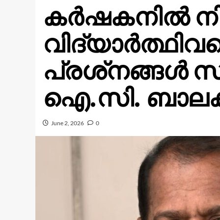
കർഷകനിൽ നിന
വിദ്യാർത്ഥിവ
പ്രശ്‌നങ്ങൾ 
ഐ.സി. ബാല
June 2, 2026
0