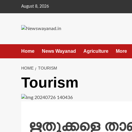
Skip
August 8, 2026
to
content
Home
News Wayanad
Agriculture
More
HOME
TOURISM
Tourism
ഋതുക്കളെ താണ്