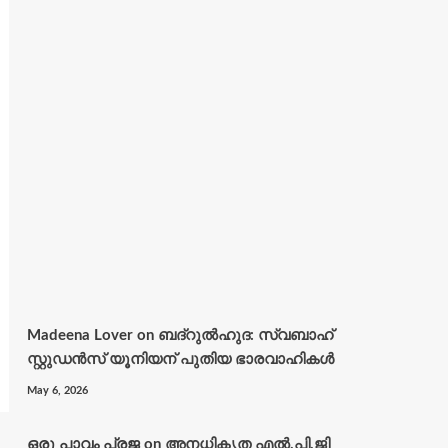
Madeena Lover
on
ബദ്റുൽഹുദ: സ്വബാഹ്
സ്റ്റുഡൻസ് യൂനിയന് പുതിയ ഭാരവാഹികൾ
May 6, 2026
ഒരു പാവം പ്രജ
on
അനധികൃത എൽ.പി.ജി