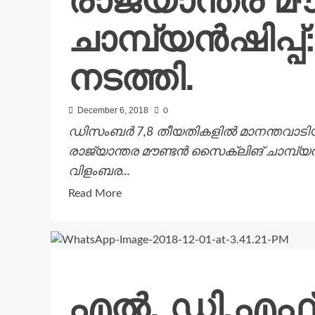
രാജ്യാന്തര മ
കേന്ദ്രങ്ങള്‍:
ചാമ്പ്യന്‍ഷിപ്
മന്ത്രി
കടകംപള്ളി
സുരേന്ദ്രന്‍
നടത്തി.
December 6, 2018
0
ഡിസംബര്‍ 7,8 തീയതികളില്‍ മാനന്തവാടിയ
രാജ്യാന്തര മൗണ്ടന്‍ സൈക്ലിങ് ചാമ്പ്യന്
വിളംബര...
Read
Read More
more
about
രാജ്യാന്തര
മൗണ്ടന്‍
സൈക്ലിങ്
എൽ. ഡി.എഫ്
ചാമ്പ്യന്‍ഷിപ്പ്: