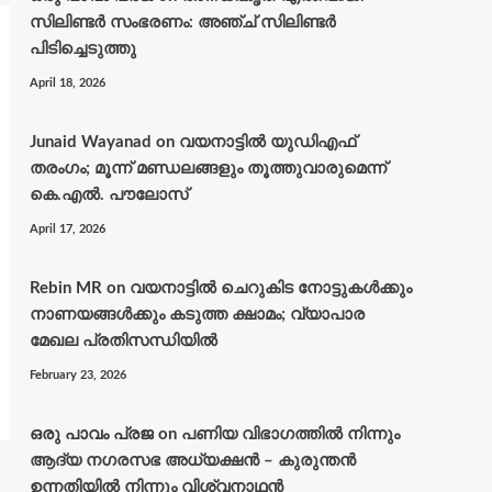
സിലിണ്ടർ സംഭരണം: അഞ്ച് സിലിണ്ടർ
പിടിച്ചെടുത്തു
April 18, 2026
Junaid Wayanad
on
വയനാട്ടില്‍ യുഡിഎഫ്
തരംഗം; മൂന്ന് മണ്ഡലങ്ങളും തൂത്തുവാരുമെന്ന്
കെ.എല്‍. പൗലോസ്
April 17, 2026
Rebin MR
on
വയനാട്ടിൽ ചെറുകിട നോട്ടുകൾക്കും
നാണയങ്ങൾക്കും കടുത്ത ക്ഷാമം; വ്യാപാര
മേഖല പ്രതിസന്ധിയിൽ
February 23, 2026
ഒരു പാവം പ്രജ
on
പണിയ വിഭാഗത്തിൽ നിന്നും
ആദ്യ നഗരസഭ അധ്യക്ഷൻ – കുരുന്തൻ
ഉന്നതിയിൽ നിന്നും വിശ്വനാഥൻ