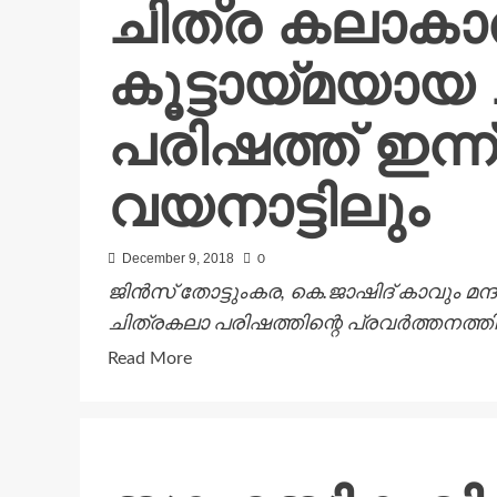
ചിത്ര കലാകാ
ശേഷിപ്പായി
മുണ്ടേരിക്കുമുണ്ടൊരു
കൂട്ടായ്മയായ
ചുമടുതാങ്ങി
പരിഷത്ത് ഇന്
വയനാട്ടിലും
December 9, 2018
0
ജിൻസ് തോട്ടുംകര, കെ.ജാഷിദ് കാവും മന
ചിത്രകലാ പരിഷത്തിന്റെ പ്രവർത്തനത്തിന്
Read
Read More
more
about
ചിത്ര
കലാകാരൻമാരുടെ
കൂട്ടായ്മയായ