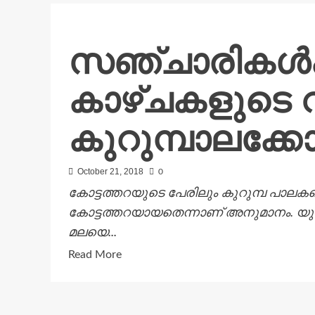
ഡി.എഫ്.
നൽകിയ
സഞ്ചാരികൾക്ക
നിവേദനം
സംസ്ഥാന
കാഴ്ചകളുടെ വ
സർക്കാർ
ഗൗരവമായി
പരിഗണിക്കണം:
കുറുമ്പാലക്കോട
ജനാധിപത്യ
കേരള
October 21, 2018
0
കോൺഗ്രസ്.
കോട്ടത്തറയുടെ പേരിലും കുറുമ്പ പാലകന്
കോട്ടത്തറയായതെന്നാണ് അനുമാനം. യുദ്ധ
മലയെ...
Read
Read More
more
about
സഞ്ചാരികൾക്ക്