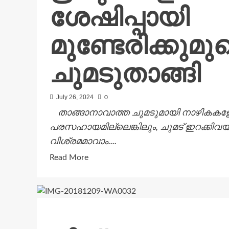
ശേഷിപ്പായി
മുണ്ടേരിക്കുമ
ചുമടുതാങ്ങി
July 26, 2024
0
താങ്ങാനാവാത്ത ചുമടുമായി നാഴികകളോളം 
പരസഹായമില്ലെങ്കിലും, ചുമട് ഇറക്കിവയ്
വിശ്രമമാവാം....
Read
Read More
more
about
ഋതുക്കളെ
താണ്ടി
ചരിത്രത്തിന്റെ