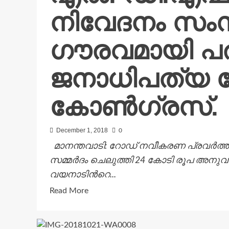
വിളംബര
നിവേദനം സംസ
റാലി
നടത്തി.
ഗൗരവമായി പ
ജനാധിപത്യ 
കോൺഗ്രസ്.
December 1, 2018
0
മാനന്തവാടി: റോഡ് നവീകരണ പ്രവർത്തന
സമ്മർദം ചെലുത്തി 24 കോടി രൂപ അനു
വയനാടിന്‍റെ...
Read
Read More
more
about
എൽ.