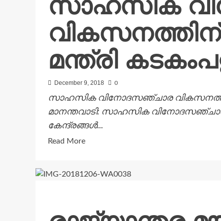
സാഹസിക വി
ചിത്രകലാ
വികസനത്തിന് 5
പരിഷത്ത്
ഇന്ന്
മുതൽ
മന്ത്രി കടകംപള
വയനാട്ടിലും
December 9, 2018
0
സാഹസിക വിനോദസഞ്ചാര വികസനത്തിന് 50 ക
മാനന്തവാടി: സാഹസിക വിനോദസഞ്ചാരം പ
കേന്ദ്രങ്ങള്‍...
Read
Read More
more
about
സാഹസിക
വിനോദസഞ്ചാര
വികസനത്തിന്
50