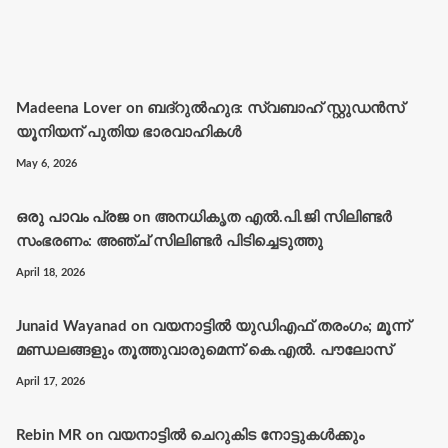
Madeena Lover
on
ബദ്റുൽഹുദ: സ്വബാഹ് സ്റ്റുഡൻസ്
യൂനിയന് പുതിയ ഭാരവാഹികൾ
May 6, 2026
ഒരു പാവം പ്രജ
on
അനധികൃത എൽ.പി.ജി സിലിണ്ടർ
സംഭരണം: അഞ്ച് സിലിണ്ടർ പിടിച്ചെടുത്തു
April 18, 2026
Junaid Wayanad
on
വയനാട്ടില്‍ യുഡിഎഫ് തരംഗം; മൂന്ന്
മണ്ഡലങ്ങളും തൂത്തുവാരുമെന്ന് കെ.എല്‍. പൗലോസ്
April 17, 2026
Rebin MR
on
വയനാട്ടിൽ ചെറുകിട നോട്ടുകൾക്കും