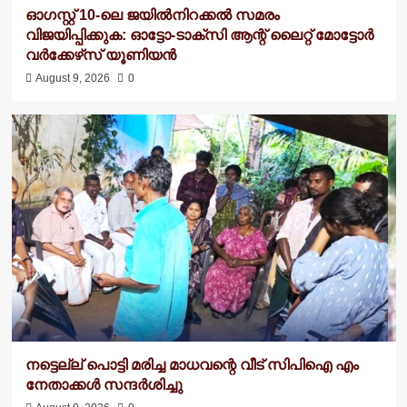
ഓഗസ്റ്റ് 10-ലെ ജയിൽനിറക്കൽ സമരം
വിജയിപ്പിക്കുക: ഓട്ടോ-ടാക്‌സി ആന്റ് ലൈറ്റ് മോട്ടോർ
വർക്കേഴ്‌സ് യൂണിയൻ
August 9, 2026
0
നട്ടെല്ല് പൊട്ടി മരിച്ച മാധവന്റെ വീട്‌ സിപിഐ എം
നേതാക്കൾ സന്ദർശിച്ചു