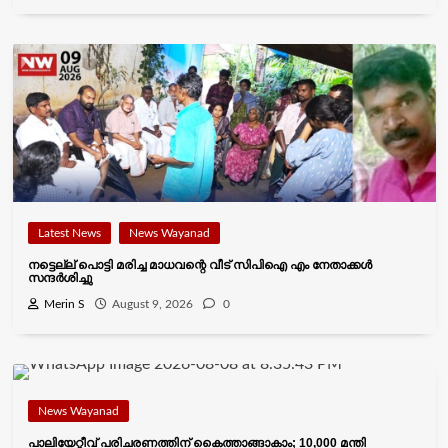
Latest News
News Wayanad
നട്ടെല്ല് പൊട്ടി മരിച്ച മാധവന്റെ വീട്‌ സിപിഐ എം നേതാക്കൾ
സന്ദർശിച്ചു
Merin S
August 9, 2026
0
News Wayanad
പാലിയേറ്റീവ് പരിചരണത്തിന് കെെത്താങ്ങാകാം; 10,000 മന്തി