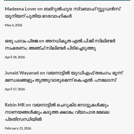
Madeena Lover
on
ബദ്റുൽഹുദ: സ്വബാഹ് സ്റ്റുഡൻസ്
യൂനിയന് പുതിയ ഭാരവാഹികൾ
May 6, 2026
ഒരു പാവം പ്രജ
on
അനധികൃത എൽ.പി.ജി സിലിണ്ടർ
സംഭരണം: അഞ്ച് സിലിണ്ടർ പിടിച്ചെടുത്തു
April 18, 2026
Junaid Wayanad
on
വയനാട്ടില്‍ യുഡിഎഫ് തരംഗം; മൂന്ന്
മണ്ഡലങ്ങളും തൂത്തുവാരുമെന്ന് കെ.എല്‍. പൗലോസ്
April 17, 2026
Rebin MR
on
വയനാട്ടിൽ ചെറുകിട നോട്ടുകൾക്കും
നാണയങ്ങൾക്കും കടുത്ത ക്ഷാമം; വ്യാപാര മേഖല
പ്രതിസന്ധിയിൽ
February 23, 2026