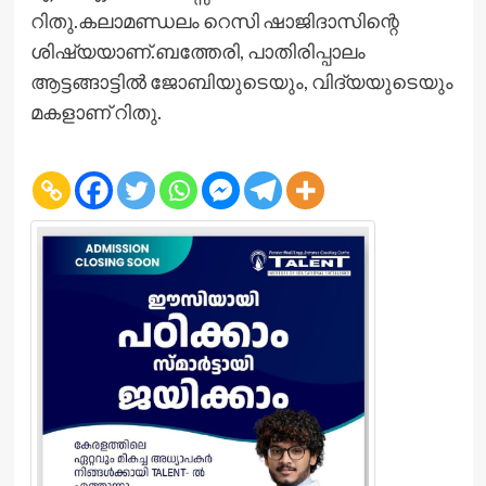
റിതു.കലാമണ്ഡലം റെസി ഷാജിദാസിന്റെ
ശിഷ്യയാണ്.ബത്തേരി, പാതിരിപ്പാലം
ആട്ടങ്ങാട്ടില്‍ ജോബിയുടെയും, വിദ്യയുടെയും
മകളാണ് റിതു.