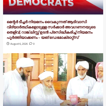
മെന്റർ ടീച്ചർ നിയമനം വൈകുന്നത് ആദിവാസി
വിദ്യാർത്ഥികളോടുള്ള സർക്കാർ അവഗണനയുടെ
തെളിവ്; റാങ്ക് ലിസ്റ്റ് ഉടൻ പ്രസിദ്ധീകരിച്ച് നിയമനം
പൂർത്തിയാക്കണം – യങ് ഡെമോക്രാറ്റ്സ്
August 6, 2026
0