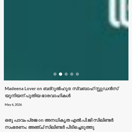
Madeena Lover
on
ബദ്റുൽഹുദ: സ്വബാഹ് സ്റ്റുഡൻസ്
യൂനിയന് പുതിയ ഭാരവാഹികൾ
May 6, 2026
ഒരു പാവം പ്രജ
on
അനധികൃത എൽ.പി.ജി സിലിണ്ടർ
സംഭരണം: അഞ്ച് സിലിണ്ടർ പിടിച്ചെടുത്തു