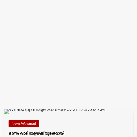
News Wayanad
ഓണം ഖാദി മേളയ്ക്ക് തുടക്കമായി