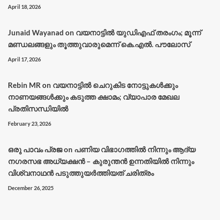
April 18, 2026
Junaid Wayanad
on
വയനാട്ടില്‍ യുഡിഎഫ് തരംഗം; മൂന്ന്
മണ്ഡലങ്ങളും തൂത്തുവാരുമെന്ന് കെ.എല്‍. പൗലോസ്
April 17, 2026
Rebin MR
on
വയനാട്ടിൽ ചെറുകിട നോട്ടുകൾക്കും
നാണയങ്ങൾക്കും കടുത്ത ക്ഷാമം; വ്യാപാര മേഖല
പ്രതിസന്ധിയിൽ
February 23, 2026
ഒരു പാവം പ്രജ
on
പണിയ വിഭാഗത്തിൽ നിന്നും ആദ്യ
നഗരസഭ അധ്യക്ഷൻ – കുരുന്തൻ ഉന്നതിയിൽ നിന്നും
വിശ്വനാഥൻ പടുത്തുയർത്തിയത് ചരിത്രം
December 26, 2025