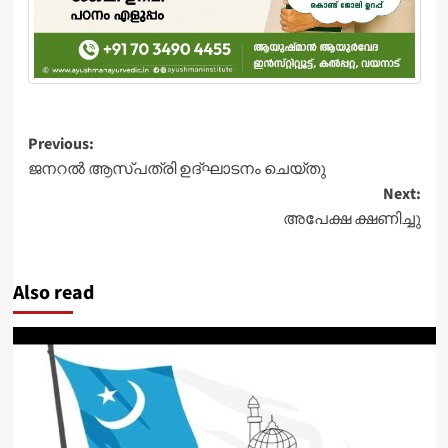
Post
Previous:
ജനറല്‍ ആസ്പത്രി ഉദ്ഘാടനം ചെയ്തു
navigation
Next:
അപേക്ഷ ക്ഷണിച്ചു
Also read