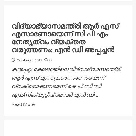
about
ശിശുസംരക്ഷണ
യൂണിറ്റിന്റെ
വിദ്യാഭ്യാസമന്ത്രി ആര്‍ എസ്
നേതൃത്വത്തിൽ
എസാണോയെന്ന് സി പി എം
അധ്യാപകർക്കായി
നേതൃത്വം വ്യക്തത
പരിശീലന
വരുത്തണം: എന്‍ ഡി അപ്പച്ചന്‍
പരിപാടി
October 28, 2017
0
കല്‍പ്പറ്റ: കേരളത്തിലെ വിദ്യാഭ്യാസമന്ത്രി
ആര്‍ എസ് എസുകാരനാണോയെന്ന്
വ്യക്തമാക്കണമെന്ന് കെ പി സി സി
എക്‌സിക്യുട്ടീവ് മെമ്പര്‍ എന്‍ ഡി...
Read
Read More
more
about
വിദ്യാഭ്യാസമന്ത്രി
ആര്‍