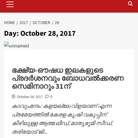
Menu
HOME
2017
OCTOBER
28
Day:
October 28, 2017
ഭക്ഷ്യ-ഔഷധ ഇലകളുടെ
പ്രദര്‍ശനവും ബോധവല്‍ക്കരണ
സെമിനാറും 31ന്
October 28, 2017
0
കാവുംമന്ദം: കളയല്ലേ വിളയാണ് എന്ന
പ്രമേയത്തില്‍ കേരള കൃഷി വകുപ്പിന്
കീഴിലുള്ള ആത്മ ലീഡ്, മാതൃഭൂമി സീഡ്,
തരിയോട് ജി...