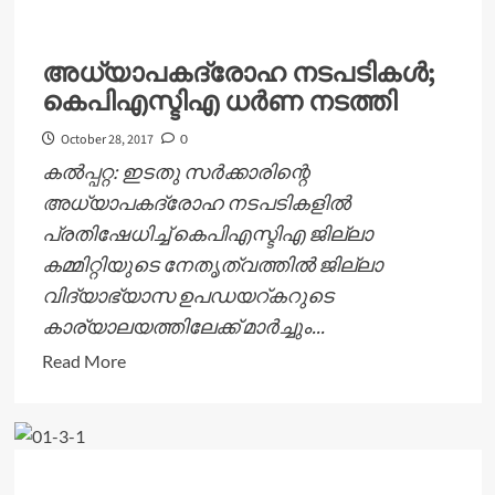
ബോധവല്‍ക്കരണ
സെമിനാറും
31ന്
അധ്യാപകദ്രോഹ നടപടികള്‍;
കെപിഎസ്ടിഎ ധര്‍ണ നടത്തി
October 28, 2017
0
കല്‍പ്പറ്റ: ഇടതു സര്‍ക്കാരിന്റെ
അധ്യാപകദ്രോഹ നടപടികളില്‍
പ്രതിഷേധിച്ച് കെപിഎസ്ടിഎ ജില്ലാ
കമ്മിറ്റിയുടെ നേതൃത്വത്തില്‍ ജില്ലാ
വിദ്യാഭ്യാസ ഉപഡയറ്കറുടെ
കാര്യാലയത്തിലേക്ക് മാര്‍ച്ചും...
Read
Read More
more
about
അധ്യാപകദ്രോഹ
നടപടികള്‍;