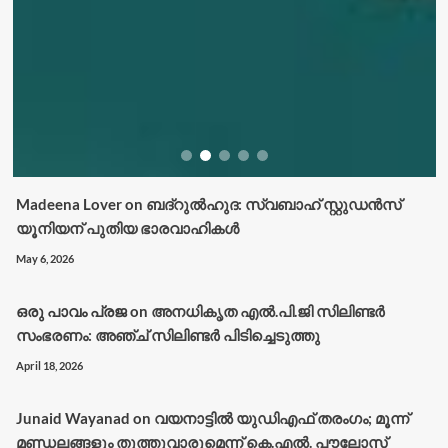
Madeena Lover
on
ബദ്റുൽഹുദ: സ്വബാഹ് സ്റ്റുഡൻസ്
യൂനിയന് പുതിയ ഭാരവാഹികൾ
May 6, 2026
ഒരു പാവം പ്രജ
on
അനധികൃത എൽ.പി.ജി സിലിണ്ടർ
സംഭരണം: അഞ്ച് സിലിണ്ടർ പിടിച്ചെടുത്തു
April 18, 2026
Junaid Wayanad
on
വയനാട്ടില്‍ യുഡിഎഫ് തരംഗം; മൂന്ന്
മണ്ഡലങ്ങളും തൂത്തുവാരുമെന്ന് കെ.എല്‍. പൗലോസ്