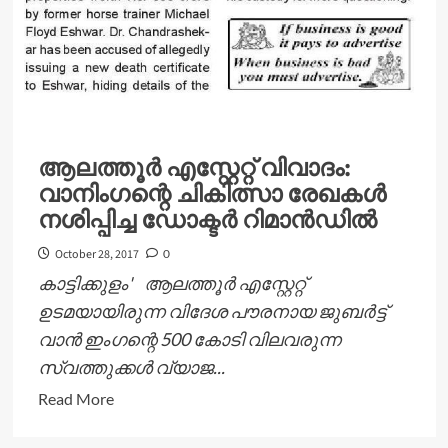
ആലത്തൂർ എസ്റ്റേറ്റ് വിവാദം:
വാനിംഗന്റെ ചികിത്സാ രേഖകൾ
നശിപ്പിച്ച ഡോക്ടർ റിമാൻഡിൽ
October 28, 2017
0
കാട്ടിക്കുളം' ആലത്തൂർ എസ്റ്റേറ്റ്
ഉടമയായിരുന്ന വിദേശ പൗരനായ ജുബർട്ട്
വാൻ ഇംഗന്റെ 500 കോടി വിലവരുന്ന
സ്വത്തുക്കൾ വ്യാജ...
Read
Read More
more
about