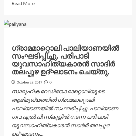
Read
Read More
more
about
ഭക്ഷ്യ-
ഔഷധ
ഇലകളുടെ
ഗ്രാമമാറ്റൊലി പാലിയാണയിൽ
പ്രദര്‍ശനവും
സംഘടിപ്പിച്ചു. പരിപാടി
ബോധവല്‍ക്കരണ
യുവസാഹിത്യകാരൻ സാദിർ
സെമിനാറും
തലപ്പുഴ ഉദ്ഘാടനം ചെയ്തു.
31ന്
October 28, 2017
0
സാമൂഹിക റേഡിയോ മാറ്റൊലിയുടെ
ആഭിമുഖ്യത്തിൽ ഗ്രാമമാറ്റൊലി
പാലിയാണയിൽ സംഘടിപ്പിച്ചു. പാലിയാണ
ഗവ.എൽ.പി.സ്‌കൂളിൽ നടന്ന പരിപാടി
യുവസാഹിത്യകാരൻ സാദിർ തലപ്പുഴ
ഉദ്ഘാടനം...