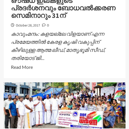
ഔഷധ ഇലകളുടെ
ഗ്രാമമാറ്റൊലി
പ്രദര്‍ശനവും ബോധവല്‍ക്കരണ
സംഘടിപ്പിച്ചു
സെമിനാറും 31ന്
October 28, 2017
0
കാവുംമന്ദം: കളയല്ലേ വിളയാണ് എന്ന
പ്രമേയത്തില്‍ കേരള കൃഷി വകുപ്പിന്
കീഴിലുള്ള ആത്മ ലീഡ്, മാതൃഭൂമി സീഡ്,
തരിയോട് ജി...
Read
Read More
more
about
കളയല്ലേ..
വിളയാണ്
ഭക്ഷ്യ-
ഔഷധ
ഇലകളുടെ
പ്രദര്‍ശനവും