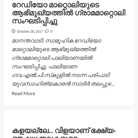
റേഡിയോ മാറ്റൊലിയുടെ
എസ്
ആഭിമുഖ്യത്തിൽ ഗ്രാമമാറ്റൊലി
എസാണോയെന്ന്
സംഘടിപ്പിച്ചു
സി
പി
October 28, 2017
0
എം
മാനന്തവാടി: സാമൂഹിക റേഡിയോ
നേതൃത്വം
മാറ്റൊലിയുടെ ആഭിമുഖ്യത്തിൽ
വ്യക്തത
ഗ്രാമമാറ്റൊലി പാലിയാണയിൽ
വരുത്തണം:
സംഘടിപ്പിച്ചു. പാലിയാണ
എന്‍
ഗവ.എൽ.പി.സ്‌കൂളിൽ നടന്ന പരിപാടി
ഡി
അപ്പച്ചന്‍
യുവസാഹിത്യകാരൻ സാദിർ തലപ്പുഴ...
Read
Read More
more
about
റേഡിയോ
മാറ്റൊലിയുടെ
കളയല്ലേ.. വിളയാണ് ഭക്ഷ്യ-
ആഭിമുഖ്യത്തിൽ