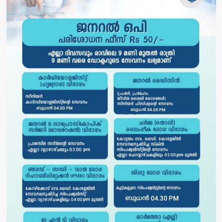
വര്‍ധിപ്പിക്കണം:
ശശി
തരൂര്‍
എംപി