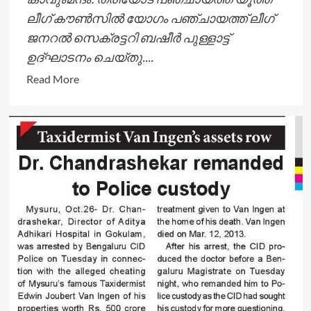
ലീഗ് കൗണ്‍സില്‍ യോഗം പഞ്ചായത്ത് ലീഗ്
ജനറല്‍ സെക്രട്ടറി ബഷീര്‍ പുള്ളാട്ട്
ഉദ്ഘാടനം ചെയ്തു....
Read
Read More
more
about
യൂത്ത്
ലീഗ്
ഭാരവാഹികൾ