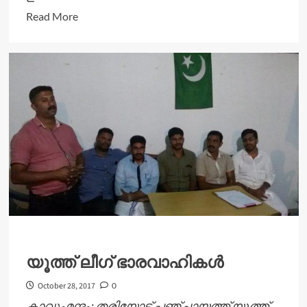
Read
Read More
more
about
ഗ്രാമമാറ്റൊലി
പാലിയാണയിൽ
സംഘടിപ്പിച്ചു.
പരിപാടി
യുവസാഹിത്യകാരൻ
സാദിർ
തലപ്പുഴ
ഉദ്ഘാടനം
ചെയ്തു.
യൂത്ത് ലീഗ് ഭാരവാഹികൾ
October 28, 2017
0
കാവുംമന്ദം: തരിയോട് പഞ്ചായത്ത് യൂത്ത്