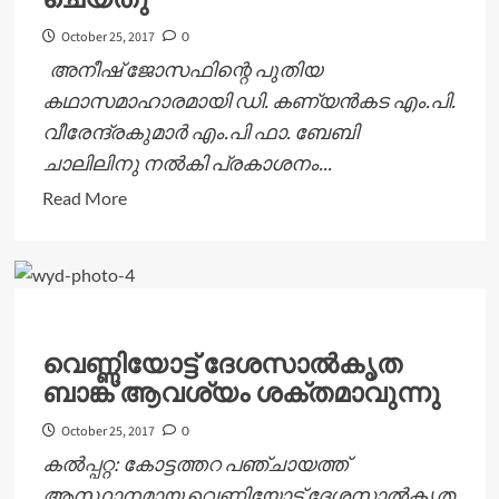
ബഹിഷ്കരണം..
October 25, 2017
0
അനീഷ് ജോസഫിന്റെ പുതിയ
കഥാസമാഹാരമായി ഡി. കണ്യന്‍കട എം.പി.
വീരേന്ദ്രകുമാര്‍ എം.പി ഫാ. ബേബി
ചാലിലിനു നല്‍കി പ്രകാശനം...
Read
Read More
more
about
ഡി.
കണ്യന്‍കട
പ്രകാശനം
വെണ്ണിയോട്ട് ദേശസാല്‍കൃത
ചെയ്തു
ബാങ്ക് ആവശ്യം ശക്തമാവുന്നു
October 25, 2017
0
കല്‍പ്പറ്റ: കോട്ടത്തറ പഞ്ചായത്ത്
ആസ്ഥാനമായ വെണ്ണിയോട് ദേശസാല്‍കൃത