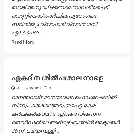
ബാങ്ക് അനുവദിക്കണമെന്നാവശ്യപ്പെട്ട്
വെണ്ണിയോട് കാര്‍ഷിക പുരോഗമന
സമിതിയും വ്യാപാരി വ്യവസായി
ഏകോപന...
Read
Read More
more
about
വെണ്ണിയോട്ട്
ദേശസാല്‍കൃത
ഏകദിന ശില്‍പശാല നാളെ
ബാങ്ക്
ആവശ്യം
October 25, 2017
0
ശക്തമാവുന്നു
മാനന്തവാടി: മാനന്തവാടി ഫെഡറേഷനില്‍
നിന്നും തെരഞ്ഞെടുക്കപ്പെട്ട കേര
കര്‍ഷകര്‍ക്കായി നാളികേര വികസന
ബോര്‍ഡിന്‍റെ ആഭിമുഖ്യത്തില്‍ ഒക്ടോബര്‍
26 ന് പയ്യമ്പള്ളി...