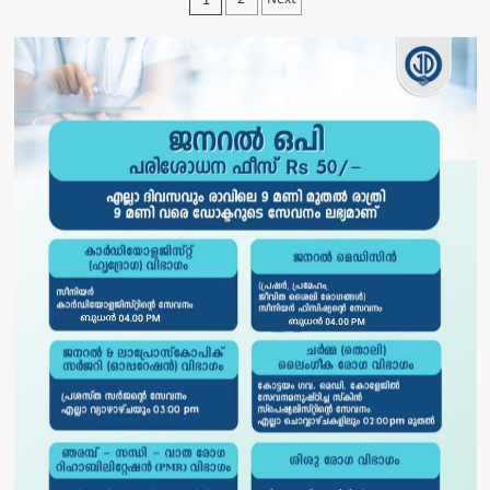
സമഗ്ര
pagination
ജലസംരക്ഷണ
പദ്ധതി
നടപ്പാക്കും;ജില്ലാ
കളക്ടര്‍