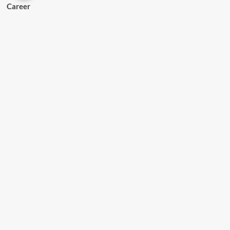
Career
Cinema
Cookery
covid 19
Crimes
Current Affairs
Election
Events
Health
International
jilla kalolsavam