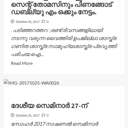
സെന്റ് തോമസിനും പിണങ്ങോട്
ഗ്രീൻ
ഡബ്ല്യു എം ഒക്കും നേട്ടം.
ലവേഴ്സ്.
October 25, 2017
0
. പടിഞ്ഞറത്തറ: ;രണ്ട് ദിവസങ്ങളിലായി
നടന്നു വരുന്ന വൈത്തിരി ഉപജില്ലാ ശാസ്ത്ര
ഗണിത ശാസ്ത്ര സാമൂഹ്യശാസ്ത്ര പ്രവൃത്തി
പരിചയ ഐ...
Read
Read More
more
about
വൈത്തിരി
ഉപജില്ലാ
ശാസ്രമേള
ദേശീയ സെമിനാർ 27-ന്
സമാപിച്ചു.
നടവയല്‍
October 25, 2017
0
സെന്റ്
സോഹർ 2017 നാഷണൽ സെമിനാർ
തോമസിനും