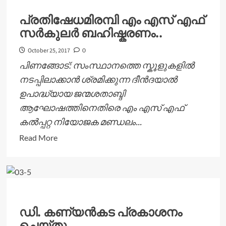
പ്രതിഷേധമിരമ്പി എം എസ് എഫ്
സർകുലർ ബഹിഷ്കരണം..
October 25, 2017
0
പിണങ്ങോട്: സംസ്ഥാനത്തെ സ്കൂളുകളിൽ
നടപ്പിലാക്കാൻ ശ്രമിക്കുന്ന ദീൻദയാൽ
ഉപാദ്ധ്യായ ജന്മശതാബ്ദി
ആഘോഷത്തിനെതിരെ എം എസ് എഫ്
കൽപ്പറ്റ നിയോജക മണ്ഡലം...
Read
Read More
more
about
പ്രതിഷേധമിരമ്പി
എം
എസ്
ഡി. കണ്യന്‍കട പ്രകാശനം
എഫ്
ചെയ്തു
സർകുലർ