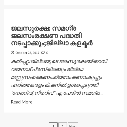
more
about
മാനന്തവാടി
ബ്ലോക്ക്പഞ്ചായത്ത്
ജലസുരക്ഷ: സമഗ്ര
കേരളോത്സവം
ജലസംരക്ഷണ പദ്ധതി
നടപ്പാക്കും;ജില്ലാ കളക്ടര്‍
October 25, 2017
0
കല്‍പ്പറ്റ:ജില്ലയുടെ ജലസുരക്ഷയ്ക്കായി
വയനാട് പ്രസ്‌ക്ലബും ജില്ലാ
മണ്ണുസംരക്ഷണപര്യവേഷണവകുപ്പും
ഹരിതകേരളം മിഷനില്‍ ഉള്‍പ്പെടുത്തി
'നേരറിവ്, നീരറിവ് ' എ പേരില്‍ സമഗ്ര...
Read
Read More
more
about
ജലസുരക്ഷ:
Posts
2
Next
1