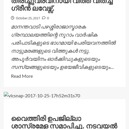
തിരിച്ചുവരവിനായി വിത്ത് വിതച്ച്
ഗ്രീൻ ലവേഴ്സ്.
October 25, 2017
0
മാനന്തവാടി പഴശ്ശിരാജാസ്മാരക
ഗ്രന്ഥാലയത്തിന്റെ നൂറാം വാർഷിക
പരിപാടികളുടെ ഭാഗമായി പേരിയവനത്തിൽ
നാട്ടുമരങ്ങളുടെ വിത്തുകൾ നട്ടു.
അപൂർവയിനം ഓർക്കിഡുകളുടെയും
സസ്യങ്ങളുടെയും ഉഭയജീവികളുടെയും...
Read
Read More
more
about
സ്വാഭാവിക
വനങ്ങളുടെ
തിരിച്ചുവരവിനായി
വൈത്തിരി ഉപജില്ലാ
വിത്ത്
ശാസ്രമേള സമാപിച്ചു. നടവയല്‍
വിതച്ച്