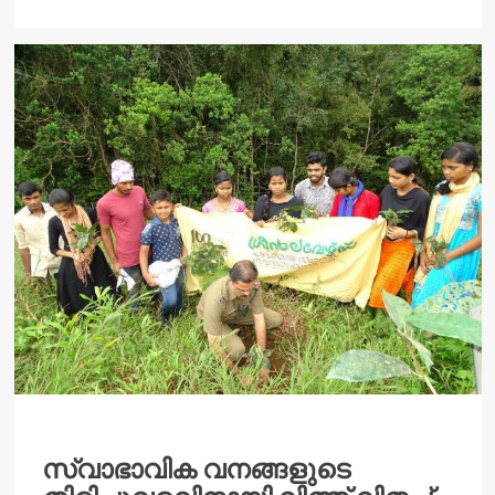
more
about
അതിഥികളെ
കാത്ത്
മൗണ്ട്
റാസി
സ്വാഭാവിക വനങ്ങളുടെ