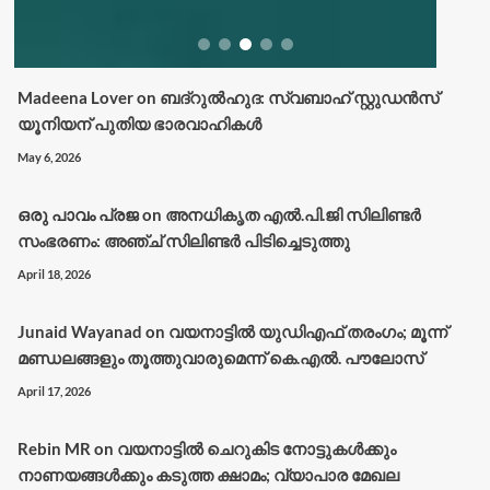
Madeena Lover
on
ബദ്റുൽഹുദ: സ്വബാഹ് സ്റ്റുഡൻസ്
യൂനിയന് പുതിയ ഭാരവാഹികൾ
May 6, 2026
ഒരു പാവം പ്രജ
on
അനധികൃത എൽ.പി.ജി സിലിണ്ടർ
സംഭരണം: അഞ്ച് സിലിണ്ടർ പിടിച്ചെടുത്തു
April 18, 2026
Junaid Wayanad
on
വയനാട്ടില്‍ യുഡിഎഫ് തരംഗം; മൂന്ന്
മണ്ഡലങ്ങളും തൂത്തുവാരുമെന്ന് കെ.എല്‍. പൗലോസ്
April 17, 2026
Rebin MR
on
വയനാട്ടിൽ ചെറുകിട നോട്ടുകൾക്കും
നാണയങ്ങൾക്കും കടുത്ത ക്ഷാമം; വ്യാപാര മേഖല