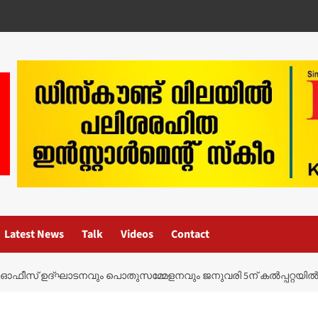
Latest News
Talk
Videos
Contact
് ഓഫീസ് ഉദ്ഘാടനവും പൊതുസമ്മേളനവും ജനുവരി 5ന് കല്‍പ്പറ്റയില്