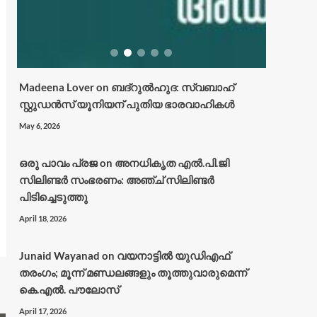
Madeena Lover
on
ബദ്റുൽഹുദ: സ്വബാഹ്
സ്റ്റുഡൻസ് യൂനിയന് പുതിയ ഭാരവാഹികൾ
May 6, 2026
ഒരു പാവം പ്രജ
on
അനധികൃത എൽ.പി.ജി
സിലിണ്ടർ സംഭരണം: അഞ്ച് സിലിണ്ടർ
പിടിച്ചെടുത്തു
April 18, 2026
Junaid Wayanad
on
വയനാട്ടില്‍ യുഡിഎഫ്
തരംഗം; മൂന്ന് മണ്ഡലങ്ങളും തൂത്തുവാരുമെന്ന്
കെ.എല്‍. പൗലോസ്
April 17, 2026