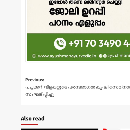
Post
Previous:
പച്ചക്കറി വിളകളുടെ പരമ്പരാഗത കൃഷി സെമിനാര്
navigation
സംഘടിപ്പിച്ചു
Also read