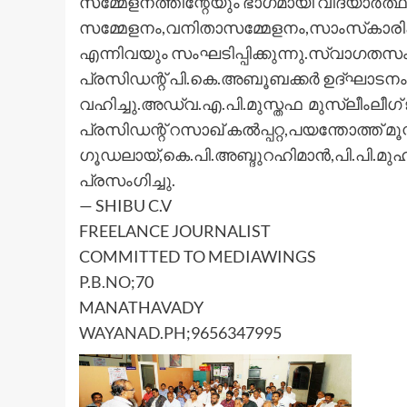
സമ്മേളനത്തിന്റേയും ഭാഗമായി വിദ്യാര്‍
സമ്മേളനം,വനിതാസമ്മേളനം,സാംസ്‌കാരി
എന്നിവയും സംഘടിപ്പിക്കുന്നു.സ്വാഗ
പ്രസിഡന്റ് പി.കെ.അബൂബക്കര്‍ ഉദ്ഘാട
വഹിച്ചു.അഡ്വ.എ.പി.മുസ്തഫ മുസ്ലീംലീഗ് ജ
പ്രസിഡന്റ് റസാഖ് കല്‍പ്പറ്റ,പയന്തോത്ത
ഗൂഡലായ്,കെ.പി.അബ്ദുറഹിമാന്‍,പി.പി.മുഹ
പ്രസംഗിച്ചു.
— SHIBU C.V
FREELANCE JOURNALIST
COMMITTED TO MEDIAWINGS
P.B.NO
;70
MANATHAVADY
WAYANAD.PH
;9656347995