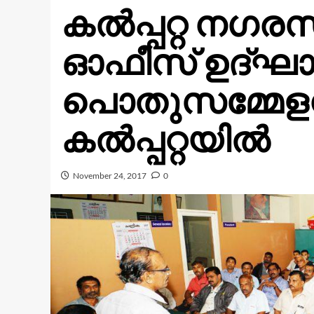
കല്‍പ്പറ്റ നഗര
ഓഫീസ് ഉദ്ഘാ
പൊതുസമ്മേളന
കല്‍പ്പറ്റയില്‍
November 24, 2017
0