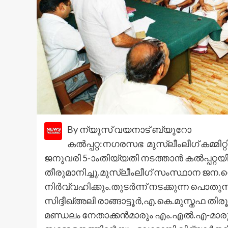
By ന്യൂസ് വയനാട് ബ്യൂറോ
കല്‍പ്പറ്റ:നഗരസഭ മുസ്ലീംലീഗ് കമ്മ
ജനുവരി 5-ാംതിയ്യതി നടത്താന്‍ കല്‍പ്പറ
തീരുമാനിച്ചു.മുസ്ലീംലീഗ് സംസ്ഥാന ജന.
നിര്‍വ്വഹിക്കും.തുടര്‍ന്ന് നടക്കുന്ന പ
സിദ്ദീഖ്അലി രാങ്ങാട്ടൂര്‍,എ.കെ.മുസ്തഫ തിര
മണ്ഡലം നേതാക്കന്‍മാരും എം.എല്‍.എ-മാര