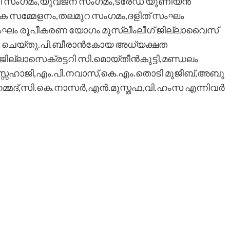
ത്ഥി സംഗമം,യുവജന സംഗമം,ട്രേഡ് യൂണിയന്‍
ക സമ്മേളനം,തലമുറ സംഗമം,ദളിത് സംഘം
തസംഘം രൂപീകരണ യോഗം മുസ്ലീംലീഗ് ജില്ലാവൈസ്
നം ചെയ്തു.പി.ബീരാന്‍കോയ അധ്യക്ഷത
ില്ലാസെക്രട്ടറി സി.മൊയ്തീന്‍കുട്ടി,മണ്ഡലം
് മൂസ്സഹാജി,എം.പി.നവാസ്,കെ.എം.തൊടി മുജീബ്,അബു
മ്മദ്,സി.കെ.നാസര്‍,എന്‍.മുസ്തഫ,വി.ഹംസ എന്നിവര്‍