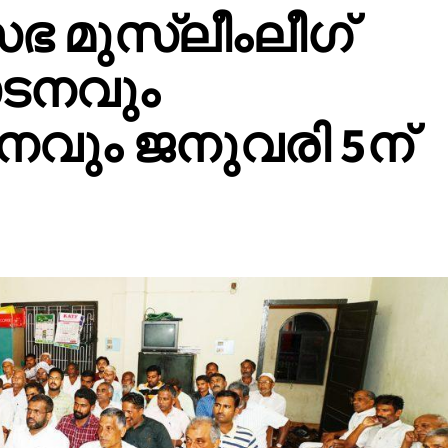
സഭ മുസ്ലീംലീഗ്
ടനവും
വും ജനുവരി 5ന്