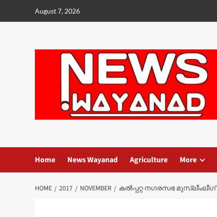
Skip
August 7, 2026
to
content
Home
News Wayanad
Agriculture
More
HOME
2017
NOVEMBER
കല്‍പ്പറ്റ നഗരസഭ മുസ്ലീംലീഗ