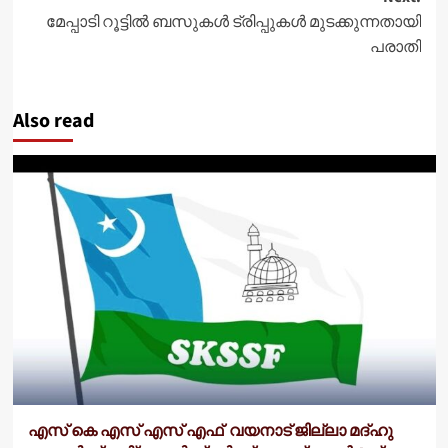
മേപ്പാടി റൂട്ടിൽ ബസുകൾ ട്രിപ്പുകൾ മുടക്കുന്നതായി
പരാതി
Also read
എസ് കെ എസ് എസ് എഫ് വയനാട് ജില്ലാ മദ്ഹു