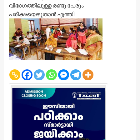
വിഭാഗത്തിലുള്ള രണ്ടു പേരും
പരീക്ഷയെഴുതാൻ എത്തി.