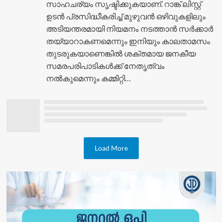
സാഹചര്യം സൃഷ്ടിക്കുകയാണ്. റാങ്ക് ലിസ്റ്റ്
ഉടൻ പ്രസിദ്ധീകരിച്ച് മുഴുവൻ ഒഴിവുകളിലും
അടിയന്തരമായി നിയമനം നടത്താൻ സർക്കാർ
തയ്യാറാകണമെന്നും ഇനിയും കാലതാമസം
തുടരുകയാണെങ്കിൽ ശക്തമായ ജനകീയ
സമരപരിപാടികൾക്ക് നേതൃത്വം
നൽകുമെന്നും കമ്മിറ്റി…
Load More