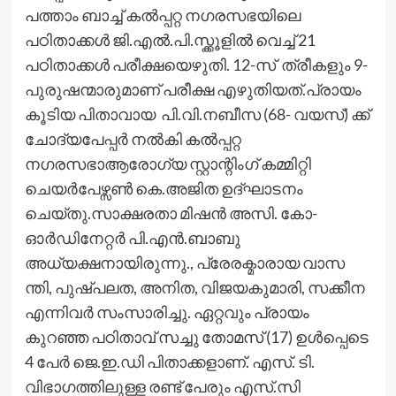
പത്താം ബാച്ച് കൽപ്പറ്റ നഗരസഭയിലെ
പഠിതാക്കൾ ജി.എൽ.പി.സ്ക്കൂളിൽ വെച്ച് 21
പഠിതാക്കൾ പരീക്ഷയെഴുതി. 12-സ് ത്രീകളും 9-
പുരുഷന്മാരുമാണ് പരീക്ഷ എഴുതിയത്.പ്രായം
കൂടിയ പിതാവായ പി.വി.നബീസ (68- വയസ്) ക്ക്
ചോദ്യപേപ്പർ നൽകി കൽപ്പറ്റ
നഗരസഭാആരോഗ്യ സ്റ്റാന്റിംഗ് കമ്മിറ്റി
ചെയർപേഴ്സൺ കെ.അജിത ഉദ്ഘാടനം
ചെയ്തു.സാക്ഷരതാ മിഷൻ അസി. കോ-
ഓർഡിനേറ്റർ പി.എൻ.ബാബു
അധ്യക്ഷനായിരുന്നു., പ്രേരക്മാരായ വാസ
ന്തി, പുഷ്പലത, അനിത, വിജയകുമാരി, സക്കീന
എന്നിവർ സംസാരിച്ചു. ഏറ്റവും പ്രായം
കുറഞ്ഞ പഠിതാവ് സച്ചു തോമസ് (17) ഉൾപ്പെടെ
4 പേർ ജെ.ഇ.ഡി പിതാക്കളാണ്. എസ്. ടി.
വിഭാഗത്തിലുള്ള രണ്ട് പേരും എസ്.സി