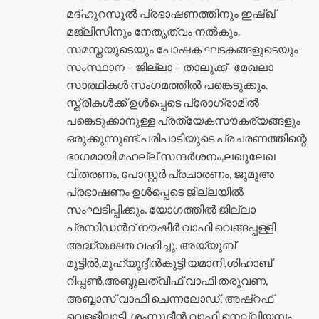
മദ്ഹുറസൂൽ പ്രഭാഷണത്തിനും ഇഷ്ഖ്
മജ്ലിസിനും നേതൃത്വം നൽകും.
സമസ്തയുടെയും പോഷക ഘടകങ്ങളുടെയും
സംസ്ഥാന – ജില്ലാ – താലൂക്ക്- മേഖലാ
സാരഥികൾ സംഗമത്തിൽ പങ്കെടുക്കും.
സ്ത്രീകൾക്ക് ഉൾപ്പെടെ പ്രോഗ്രാമിൽ
പങ്കെടുക്കാനുള്ള പ്രത്യേകസൗകര്യങ്ങളും
ഒരുക്കുന്നുണ്ട്.പരിപാടിയുടെ പ്രചരണത്തിന്റെ
ഭാഗമായി മഹല്ല് സന്ദർശനം,ലഖുലേഖ
വിതരണം, പോസ്റ്റർ പ്രചാരണം, ജുമുഅ
പ്രഭാഷണം ഉൾപ്പെടെ ജില്ലയിൽ
സംഘടിപ്പിക്കും. യോഗത്തിൽ ജില്ലാ
പ്രസിഡൻറ് നൗഷീർ വാഫി വെങ്ങപ്പള്ളി
അദ്ധ്യക്ഷത വഹിച്ചു. അയ്യൂബ്
മുട്ടിൽ,മുഹ്യുദ്ദീൻകുട്ടി യമാനി,ശിഹാബ്
റിപ്പൺ,അബ്ദുലത്വീഫ് വാഫി തരുവണ,
അബ്ബാസ് വാഫി ചെന്നലോഡ്, അഷ്റഫ്
വെള്ളിലാടി, ശംസുദ്ദീൻ വാഫി നെല്ലിയമ്പം,