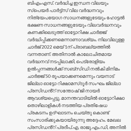
ബിഎംഎസ്. വർദ്ധിച്ച ഇന്ധന വിലയും
സ്പെയർ പാർട്ട്സ് വില വർദ്ധനവും
നിത്യേപയോഗ സാധനങ്ങളുടേയും ഹോട്ടൽ
ഭക്ഷണ സാധനങ്ങളുടേയും വിലവർദ്ധനവും
കണക്കിലെടുത്ത് ഓട്ടോറിക്ഷ ചാർജ്ജ്
വർദ്ധിപ്പിക്കണമെന്നാണാവശ്യം. നിലവിലുള്ള
ചാർജ് 2022 മെയ് 1ന് പ്രാബല്യത്തിൽ
വന്നതാണ്. അതിനാൽ കാലോചിതമായ
വർദ്ധനവ് നടപ്പിലാക്കി, പെട്രോളിയം
ഉൽപ്പന്നങ്ങൾക്ക് സബ്‌സിഡി നൽകി മിനിമം
ചാർജ്ജ് 50 രൂപയാക്കണമെന്നും വയനാട്
ജില്ലാ ഓട്ടോ റിക്ഷാമസ്‌ദൂർ സംഘം ജില്ലാ
പ്രസിഡൻ്റ് സന്തോഷ് ജി നായർ
ആവശ്യപ്പെട്ടു. മാനന്തവാടിയിൽ ഓട്ടോറിക്ഷാ
തൊഴിലാളികൾ നടത്തിയ പ്രതിഷേധ
പ്രകടനം ഉദ്ഘാടനം ചെയ്തു കൊണ്ട്
സംസാരിക്കുകയായിരുന്നു അദ്ദേഹം. മേഖല
പ്രസിഡൻ്റ് പ്രദീപ്.എ, രാജു.എം.ഡി, അനിൽ