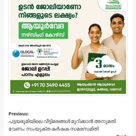
Post
Previous:
പട്ടയഭൂമിയിലെ വീട്ടിമരങ്ങൾ മുറിക്കാൻ അനുമതി
navigation
വേണം: സംയുക്ത കർഷക സമരസമിതി