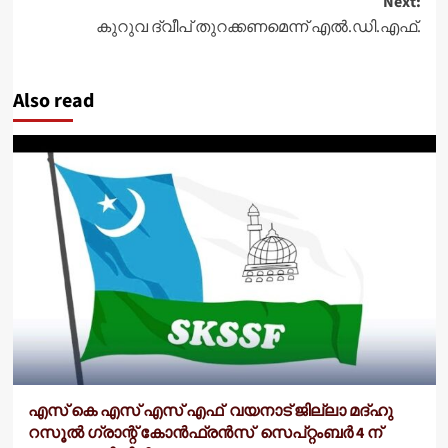
Next:
കുറുവ ദ്വീപ് തുറക്കണമെന്ന് എൽ.ഡി.എഫ്.
Also read
എസ് കെ എസ് എസ് എഫ് വയനാട് ജില്ലാ മദ്ഹു
റസൂൽ ഗ്രാന്റ് കോൻഫ്രൻസ് സെപ്റ്റംബർ 4 ന്