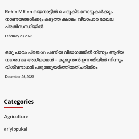
Rebin MR
on
വയനാട്ടിൽ ചെറുകിട നോട്ടുകൾക്കും
നാണയങ്ങൾക്കും കടുത്ത ക്ഷാമം; വ്യാപാര മേഖല
പ്രതിസന്ധിയിൽ
February 23, 2026
ഒരു പാവം പ്രജ
on
പണിയ വിഭാഗത്തിൽ നിന്നും ആദ്യ
നഗരസഭ അധ്യക്ഷൻ – കുരുന്തൻ ഉന്നതിയിൽ നിന്നും
വിശ്വനാഥൻ പടുത്തുയർത്തിയത് ചരിത്രം
December 26, 2025
Categories
Agriculture
ariyippukal