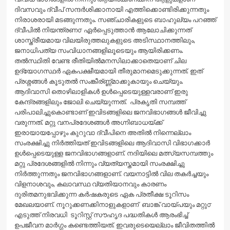
ദിവസവും ദ്വീപ്‌ സന്ദര്‍ശിക്കാനായി എത്തിക്കൊണ്ടിരിക്കുന്നതും
നിരാശരായി മടങ്ങുന്നതും. സഞ്ചാരികളുടെ ബാഹുല്യം പറഞ്ഞ്
ദ്വീപില്‍ നിയന്ത്രണ൦ ഏര്‍പ്പെടുത്താന്‍ ആലോചിക്കുന്നത്
ശാസ്ത്രീയമായ വിലയിരുത്തലുകളുടെ അടിസ്ഥാനത്തിലും,
ജനാധിപത്യ സംവിധാനങ്ങളിലൂടെയും ആയിരിക്കണം.
തല്‍സ്ഥിതി വേണ്ട രീതിയില്‍മനസിലാക്കാതെയാണ് ചില
ഉദ്യോഗസ്ഥര്‍ ഏകപക്ഷീയമായി തീരുമാനമെടുക്കുന്നത്. ഇത്
പ്രശ്നങ്ങള്‍ കൂടുതല്‍ സംങ്കീര്ണ്ണ്‍മാക്കുകായും ചെയ്യും.
ആദിവാസി തൊഴിലാളികള്‍ ഉള്‍പ്പെടെയുള്ളവരാണ് ഇരു
കേന്ദ്രങ്ങളിലും ജോലി ചെയ്യുന്നത്. പ്രകൃതി സമ്പത്ത്
പരിപാലിച്ചുകൊണ്ടാണ് ഇവിടങ്ങളിലെ ജനവിഭാഗങ്ങള്‍ ജീവിച്ചു
വരുന്നത്. മറ്റു വനപ്രദേശങ്ങള്‍ അഗ്നിബാധയ്ക്ക്
ഇരായായപ്പോഴും കുറുവാ ദ്വീപിനെ അതില്‍ നിന്നെല്ലാം
സംരക്ഷിച്ചു നിര്‍ത്തിയത് ഇവിടങ്ങളിലെ ആദിവാസി വിഭാഗക്കാര്‍
ഉള്‍പ്പെടെയുള്ള ജനവിഭാഗങ്ങളാണ്. നദിയിലെ മത്സ്യസമ്പത്തും
മറ്റു പ്രദേശങ്ങളില്‍ നിന്നും വ്യത്യസ്തമായി സംരക്ഷിച്ചു
നിര്‍ത്തുന്നതും ജനവിഭാഗങ്ങളാണ്. വയനാട്ടില്‍ വില തകര്‍ച്ചയും
വിളനാശവും, കലാവസ്ഥ വ്യതിയാനവും കാരണം
ദുരിതമനുഭവിക്കുന്ന കര്‍ഷകരുടെ ഏക പ്രതീക്ഷ ടൂറിസം
മേഖലയാണ്. നൂറുക്കണക്കിനാളുകളാണ് ബാങ്ക് വായ്പയും മറ്റു൦
എടുത്ത് നിരവധി ടൂറിസ്റ്റ് സൗഹൃദ പദ്ധതികള്‍ ആരംഭിച്ച്
ഉപജീവന മാര്‍ഗ്ഗം കണ്ടെത്തിയത്. ഇവരുടെയെല്ലാം ജീവിതത്തില്‍