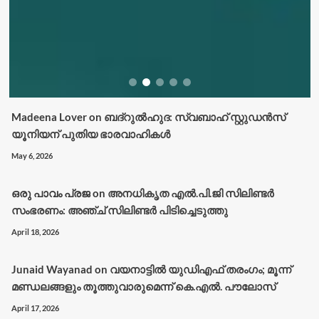
Madeena Lover
on
ബദ്റുൽഹുദ: സ്വബാഹ് സ്റ്റുഡൻസ്
യൂനിയന് പുതിയ ഭാരവാഹികൾ
May 6, 2026
ഒരു പാവം പ്രജ
on
അനധികൃത എൽ.പി.ജി സിലിണ്ടർ
സംഭരണം: അഞ്ച് സിലിണ്ടർ പിടിച്ചെടുത്തു
April 18, 2026
Junaid Wayanad
on
വയനാട്ടില്‍ യുഡിഎഫ് തരംഗം; മൂന്ന്
മണ്ഡലങ്ങളും തൂത്തുവാരുമെന്ന് കെ.എല്‍. പൗലോസ്
April 17, 2026