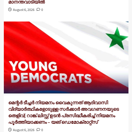
മാനന്തവാടിയിൽ
August 6, 2026
0
മെന്റർ ടീച്ചർ നിയമനം വൈകുന്നത് ആദിവാസി
വിദ്യാർത്ഥികളോടുള്ള സർക്കാർ അവഗണനയുടെ
തെളിവ്; റാങ്ക് ലിസ്റ്റ് ഉടൻ പ്രസിദ്ധീകരിച്ച് നിയമനം
പൂർത്തിയാക്കണം – യങ് ഡെമോക്രാറ്റ്സ്
August 6, 2026
0