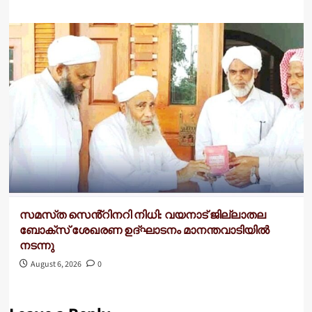
സമസ്‌ത സെൻ്റിനറി നിധി: വയനാട് ജില്ലാതല
ബോക്സ് ശേഖരണ ഉദ്ഘാടനം മാനന്തവാടിയിൽ
നടന്നു
August 6, 2026
0