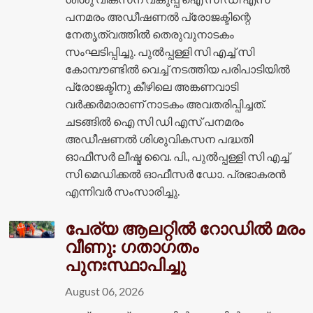
പനമരം അഡീഷണൽ പ്രോജക്ടിന്റെ
നേതൃത്വത്തിൽ തെരുവുനാടകം
സംഘടിപ്പിച്ചു. പുൽപ്പള്ളി സി എച്ച് സി
കോമ്പൗണ്ടിൽ വെച്ച് നടത്തിയ പരിപാടിയിൽ
പ്രോജക്ടിനു കീഴിലെ അങ്കണവാടി
വർക്കർമാരാണ് നാടകം അവതരിപ്പിച്ചത്.
ചടങ്ങിൽ ഐ സി ഡി എസ് പനമരം
അഡീഷണൽ ശിശുവികസന പദ്ധതി
ഓഫീസർ ലീഷ്മ വൈ. പി., പുൽപ്പള്ളി സി എച്ച്
സി മെഡിക്കൽ ഓഫീസർ ഡോ. പ്രഭാകരൻ
എന്നിവർ സംസാരിച്ചു.
പേര്യ ആലറ്റിൽ റോഡിൽ മരം
വീണു: ഗതാഗതം
പുനഃസ്ഥാപിച്ചു
August 06, 2026