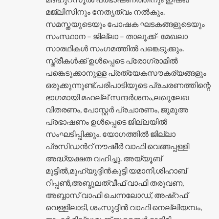
മജ്ലിസിനും നേതൃത്വം നൽകും.
സമസ്തയുടെയും പോഷക ഘടകങ്ങളുടെയും
സംസ്ഥാന – ജില്ലാ – താലൂക്ക്- മേഖലാ
സാരഥികൾ സംഗമത്തിൽ പങ്കെടുക്കും.
സ്ത്രീകൾക്ക് ഉൾപ്പെടെ പ്രോഗ്രാമിൽ
പങ്കെടുക്കാനുള്ള പ്രത്യേകസൗകര്യങ്ങളും
ഒരുക്കുന്നുണ്ട്.പരിപാടിയുടെ പ്രചരണത്തിന്റെ
ഭാഗമായി മഹല്ല് സന്ദർശനം,ലഖുലേഖ
വിതരണം, പോസ്റ്റർ പ്രചാരണം, ജുമുഅ
പ്രഭാഷണം ഉൾപ്പെടെ ജില്ലയിൽ
സംഘടിപ്പിക്കും. യോഗത്തിൽ ജില്ലാ
പ്രസിഡൻറ് നൗഷീർ വാഫി വെങ്ങപ്പള്ളി
അദ്ധ്യക്ഷത വഹിച്ചു. അയ്യൂബ്
മുട്ടിൽ,മുഹ്യുദ്ദീൻകുട്ടി യമാനി,ശിഹാബ്
റിപ്പൺ,അബ്ദുലത്വീഫ് വാഫി തരുവണ,
അബ്ബാസ് വാഫി ചെന്നലോഡ്, അഷ്റഫ്
വെള്ളിലാടി, ശംസുദ്ദീൻ വാഫി നെല്ലിയമ്പം,