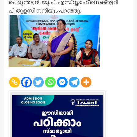
പെരുന്തട്ട ജി.യു.പി.എസ്.സ്റ്റാഫ് സെക്രട്ടറി
പി.തുളസി നന്ദിയും പറഞ്ഞു.