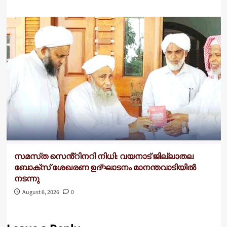
സമസ്‌ത സെൻ്റിനറി നിധി: വയനാട് ജില്ലാതല
ബോക്സ് ശേഖരണ ഉദ്ഘാടനം മാനന്തവാടിയിൽ
നടന്നു
August 6, 2026
0