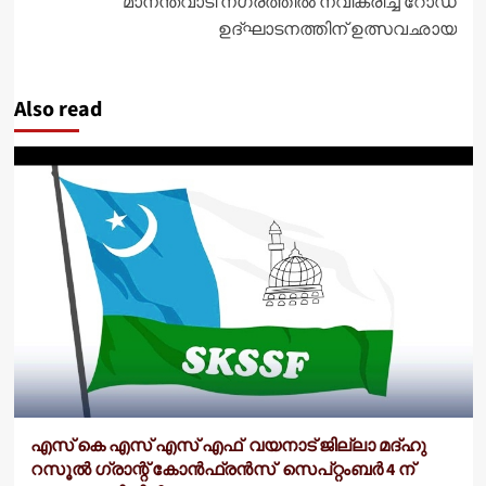
മാനന്തവാടി നഗരത്തിൽ നവീകരിച്ച റോഡ്
ഉദ്ഘാടനത്തിന് ഉത്സവഛായ
Also read
എസ് കെ എസ് എസ് എഫ് വയനാട് ജില്ലാ മദ്ഹു
റസൂൽ ഗ്രാന്റ് കോൻഫ്രൻസ് സെപ്റ്റംബർ 4 ന്