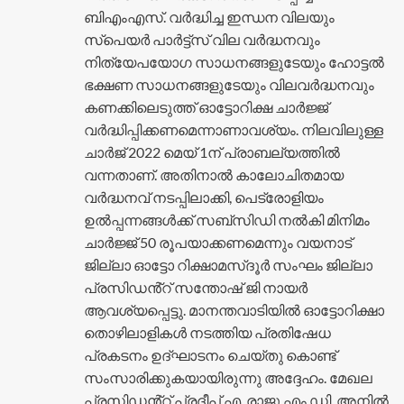
ബിഎംഎസ്. വർദ്ധിച്ച ഇന്ധന വിലയും
സ്പെയർ പാർട്ട്സ് വില വർദ്ധനവും
നിത്യേപയോഗ സാധനങ്ങളുടേയും ഹോട്ടൽ
ഭക്ഷണ സാധനങ്ങളുടേയും വിലവർദ്ധനവും
കണക്കിലെടുത്ത് ഓട്ടോറിക്ഷ ചാർജ്ജ്
വർദ്ധിപ്പിക്കണമെന്നാണാവശ്യം. നിലവിലുള്ള
ചാർജ് 2022 മെയ് 1ന് പ്രാബല്യത്തിൽ
വന്നതാണ്. അതിനാൽ കാലോചിതമായ
വർദ്ധനവ് നടപ്പിലാക്കി, പെട്രോളിയം
ഉൽപ്പന്നങ്ങൾക്ക് സബ്‌സിഡി നൽകി മിനിമം
ചാർജ്ജ് 50 രൂപയാക്കണമെന്നും വയനാട്
ജില്ലാ ഓട്ടോ റിക്ഷാമസ്‌ദൂർ സംഘം ജില്ലാ
പ്രസിഡൻ്റ് സന്തോഷ് ജി നായർ
ആവശ്യപ്പെട്ടു. മാനന്തവാടിയിൽ ഓട്ടോറിക്ഷാ
തൊഴിലാളികൾ നടത്തിയ പ്രതിഷേധ
പ്രകടനം ഉദ്ഘാടനം ചെയ്തു കൊണ്ട്
സംസാരിക്കുകയായിരുന്നു അദ്ദേഹം. മേഖല
പ്രസിഡൻ്റ് പ്രദീപ്.എ, രാജു.എം.ഡി, അനിൽ