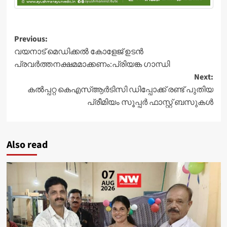
Post
Previous:
വയനാട് മെഡിക്കൽ കോളേജ് ഉടൻ
navigation
പ്രവർത്തനക്ഷമമാക്കണം:പ്രിയങ്ക ഗാന്ധി
Next:
കൽപ്പറ്റ കെഎസ്ആർടിസി ഡിപ്പോക്ക് രണ്ട് പുതിയ
പ്രീമിയം സൂപ്പർ ഫാസ്റ്റ് ബസുകൾ
Also read