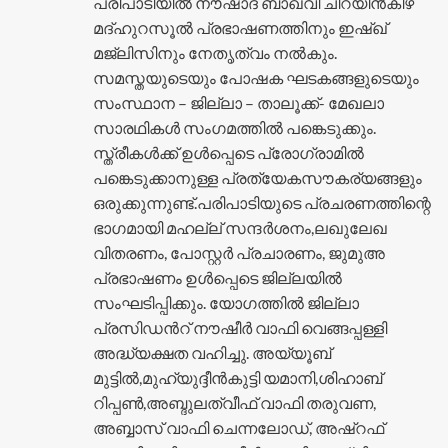
പരിപാടിയിൽ നൗഷാദ് ബാഖവി ചിറയിൻകീഴ്
മദ്ഹുറസൂൽ പ്രഭാഷണത്തിനും ഇഷ്ഖ്
മജ്ലിസിനും നേതൃത്വം നൽകും.
സമസ്തയുടെയും പോഷക ഘടകങ്ങളുടെയും
സംസ്ഥാന – ജില്ലാ – താലൂക്ക്- മേഖലാ
സാരഥികൾ സംഗമത്തിൽ പങ്കെടുക്കും.
സ്ത്രീകൾക്ക് ഉൾപ്പെടെ പ്രോഗ്രാമിൽ
പങ്കെടുക്കാനുള്ള പ്രത്യേകസൗകര്യങ്ങളും
ഒരുക്കുന്നുണ്ട്.പരിപാടിയുടെ പ്രചരണത്തിന്റെ
ഭാഗമായി മഹല്ല് സന്ദർശനം,ലഖുലേഖ
വിതരണം, പോസ്റ്റർ പ്രചാരണം, ജുമുഅ
പ്രഭാഷണം ഉൾപ്പെടെ ജില്ലയിൽ
സംഘടിപ്പിക്കും. യോഗത്തിൽ ജില്ലാ
പ്രസിഡൻറ് നൗഷീർ വാഫി വെങ്ങപ്പള്ളി
അദ്ധ്യക്ഷത വഹിച്ചു. അയ്യൂബ്
മുട്ടിൽ,മുഹ്യുദ്ദീൻകുട്ടി യമാനി,ശിഹാബ്
റിപ്പൺ,അബ്ദുലത്വീഫ് വാഫി തരുവണ,
അബ്ബാസ് വാഫി ചെന്നലോഡ്, അഷ്റഫ്