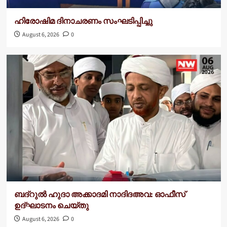
ഹിരോഷിമ ദിനാചരണം സംഘടിപ്പിച്ചു
August 6, 2026
0
ബദ്റുൽ ഹുദാ അക്കാദമി നാദിദഅവ: ഓഫീസ്
ഉദ്ഘാടനം ചെയ്തു
August 6, 2026
0