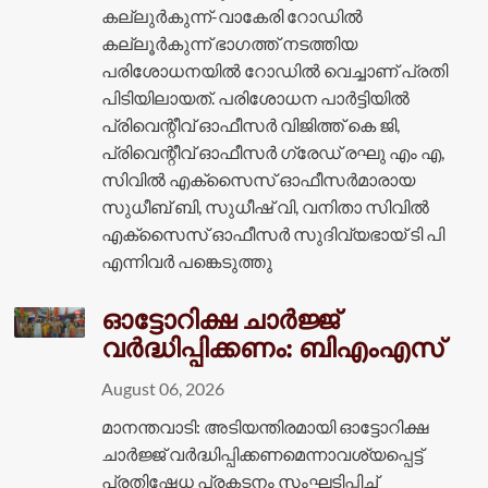
കല്ലുർകുന്ന്-വാകേരി റോഡിൽ
കല്ലൂർകുന്ന് ഭാഗത്ത്‌ നടത്തിയ
പരിശോധനയിൽ റോഡിൽ വെച്ചാണ് പ്രതി
പിടിയിലായത്. പരിശോധന പാർട്ടിയിൽ
പ്രിവെന്റീവ് ഓഫീസർ വിജിത്ത് കെ ജി,
പ്രിവെന്റീവ് ഓഫീസർ ഗ്രേഡ് രഘു എം എ,
സിവിൽ എക്‌സൈസ് ഓഫീസർമാരായ
സുധീബ് ബി, സുധീഷ് വി, വനിതാ സിവിൽ
എക്‌സൈസ് ഓഫീസർ സുദിവ്യഭായ് ടി പി
എന്നിവർ പങ്കെടുത്തു
ഓട്ടോറിക്ഷ ചാർജ്ജ്
വർദ്ധിപ്പിക്കണം: ബിഎംഎസ്
August 06, 2026
മാനന്തവാടി: അടിയന്തിരമായി ഓട്ടോറിക്ഷ
ചാർജ്ജ് വർദ്ധിപ്പിക്കണമെന്നാവശ്യപ്പെട്ട്
പ്രതിഷേധ പ്രകടനം സംഘടിപ്പിച്ച്