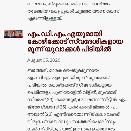
ലംഘനം, ക്രൂരമായ മർദ്ദനം, വധശ്രമം
തുടങ്ങിയ വകുപ്പുകൾ ചുമത്തിയാണ് കേസ്
എടുത്തിട്ടുള്ളത്.
എം.ഡി.എം.എയുമായി
കോഴിക്കോട് സ്വദേശികളായ
മൂന്ന് യുവാക്കൾ പിടിയിൽ
August 05, 2026
ബത്തേരി: മാരക മയക്കുമരുന്നായ
എം.ഡി.എം.എയുമായി മൂന്ന് യുവാക്കൾ
പിടിയിൽ. കോഴിക്കോട് സ്വദേശികളായ
പെരിങ്ങളം, പുതിയോട്ടിൽ വീട്ടിൽ, മുഹമ്മദ്
സിരേഷ്(23), കാരന്തൂർ, മേലരങ്ങാട്ട് വീട്ടിൽ, എം.
ജിതേന്ദ്രദാസ്(25), കാരിക്കണ്ടി മീത്തൽ, പി.
അജുൽ(22) എന്നിവരെയാണ് ജില്ലാ ലഹരി
വിരുദ്ധ സ്‌ക്വാഡും ബത്തേരി പോലീസും
ചേർന്ന് പിടികൂടിയത്. ഇന്നലെ ഉച്ചയോടെ