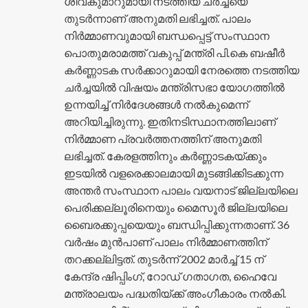
ശിവകുമാറുമായി നടത്തിയ ചർച്ചയെ
തുടർന്നാണ് അനുമതി ലഭിച്ചത്. പാലം
നിർമ്മാണവുമായി ബന്ധപ്പെട്ട് സംസ്ഥാന
പൊതുമരാമത്ത് വകുപ്പ് മന്ത്രി പി.കെ ബഷീർ
കർണ്ണാടക സർക്കാറുമായി നേരത്തെ നടത്തിയ
ചർച്ചയിൽ വിഷയം മന്ത്രിസഭാ യോഗത്തിൽ
ഉന്നയിച്ച് നിർദേശങ്ങൾ നൽകുമെന്ന്
അറിയിച്ചിരുന്നു. ഇതിനടിസ്ഥാനത്തിലാണ്
നിർമ്മാണ പ്രവർത്തനത്തിന് അനുമതി
ലഭിച്ചത്. കേരളത്തിനും കർണ്ണാടകയ്ക്കും
ഇടയിൽ വളരെക്കാലമായി മുടങ്ങിക്കിടക്കുന്ന
അന്തർ സംസ്ഥാന പാലം വയനാട് ജില്ലയിലെ
പെരിക്കല്ലൂരിനെയും മൈസൂർ ജില്ലയിലെ
ബൈരക്കുപ്പയെയും ബന്ധിപ്പിക്കുന്നതാണ്. 36
വർഷം മുൻപാണ് പാലം നിർമ്മാണത്തിന്
തറക്കല്ലിട്ടത്. തുടർന്ന് 2002 മാർച്ച് 15 ന്
കേന്ദ്ര ഷിപ്പിംഗ്, റോഡ് ഗതാഗത, ഹൈവേ
മന്ത്രാലയം പദ്ധതിയ്ക്ക് അംഗീകാരം നൽകി.