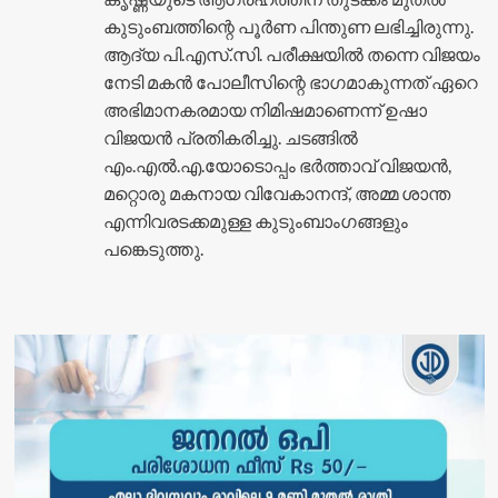
കുടുംബത്തിന്റെ പൂർണ പിന്തുണ ലഭിച്ചിരുന്നു.
ആദ്യ പി.എസ്.സി. പരീക്ഷയിൽ തന്നെ വിജയം
നേടി മകൻ പോലീസിന്റെ ഭാഗമാകുന്നത് ഏറെ
അഭിമാനകരമായ നിമിഷമാണെന്ന് ഉഷാ
വിജയൻ പ്രതികരിച്ചു. ചടങ്ങിൽ
എം.എൽ.എ.യോടൊപ്പം ഭർത്താവ് വിജയൻ,
മറ്റൊരു മകനായ വിവേകാനന്ദ്, അമ്മ ശാന്ത
എന്നിവരടക്കമുള്ള കുടുംബാംഗങ്ങളും
പങ്കെടുത്തു.