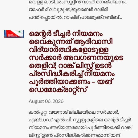
വെള്ളിലാടി, ശംസുദ്ദീൻ വാഫി നെല്ലിയമ്പം,
ജാഫർ മില്ലുമുക്ക്,ജുബൈർ ദാരിമി
പന്തിപ്പൊയിൽ, റാഷിദ് പാലമുക്ക്,റബീബ്…
മെന്റർ ടീച്ചർ നിയമനം
വൈകുന്നത് ആദിവാസി
വിദ്യാർത്ഥികളോടുള്ള
സർക്കാർ അവഗണനയുടെ
തെളിവ്; റാങ്ക് ലിസ്റ്റ് ഉടൻ
പ്രസിദ്ധീകരിച്ച് നിയമനം
പൂർത്തിയാക്കണം – യങ്
ഡെമോക്രാറ്റ്സ്
August 06, 2026
കൽപ്പറ്റ: വയനാട് ജില്ലയിലെ സർക്കാർ,
എയ്ഡഡ് എൽ.പി. സ്കൂളുകളിലെ മെന്റർ ടീച്ചർ
നിയമനം അടിയന്തരമായി പൂർത്തിയാക്കി റാങ്ക്
ലിസ്റ്റ് ഉടൻ പ്രസിദ്ധീകരിക്കണമെന്ന് യങ്