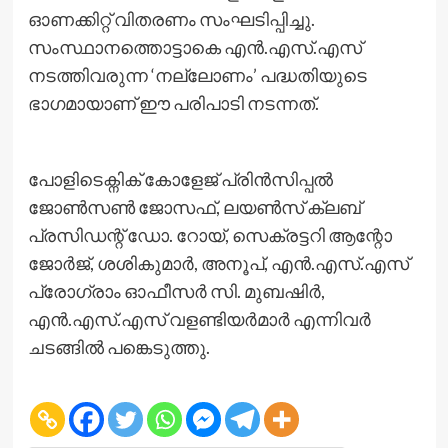
ഓണക്കിറ്റ് വിതരണം സംഘടിപ്പിച്ചു.
സംസ്ഥാനത്തൊട്ടാകെ എൻ.എസ്.എസ്
നടത്തിവരുന്ന ‘നല്ലോണം’ പദ്ധതിയുടെ
ഭാഗമായാണ് ഈ പരിപാടി നടന്നത്.
പോളിടെക്നിക് കോളേജ് പ്രിൻസിപ്പൽ
ജോൺസൺ ജോസഫ്, ലയൺസ് ക്ലബ്
പ്രസിഡന്റ് ഡോ. റോയ്, സെക്രട്ടറി ആന്റോ
ജോർജ്, ശശികുമാർ, അനൂപ്, എൻ.എസ്.എസ്
പ്രോഗ്രാം ഓഫീസർ സി. മുബഷിർ,
എൻ.എസ്.എസ് വളണ്ടിയർമാർ എന്നിവർ
ചടങ്ങിൽ പങ്കെടുത്തു.