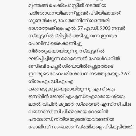
മുത്തങ്ങ ചെക്ക്‌പോസ്റ്റിൽ നടത്തിയ
പരിശോധനയിലാണ് ഇവർ പിടിയിലായത്.
ഗുണ്ടൽപേട്ട ഭാഗത്ത് നിന്ന് ബത്തേരി
ഭാഗത്തേക്ക് കെ.എൽ. 57 എ.ഡി. 9903 നമ്പർ
സ്‌കൂട്ടറിൽ ട്രിപ്പിൾ അടിച്ചു വന്ന ഇവരെ
പോലീസ് കൈകാണിച്ചു
നിർത്തുകയായിരുന്നു. സ്‌കൂട്ടറിൽ
ഘടിപ്പിച്ചിരുന്ന മൊബൈൽ ഹോൾഡറിൽ
ഒസിബി പേപ്പർ ശ്രദ്ധയിൽപ്പെട്ടതോടെ
ഇവരുടെ ദേഹപരിശോധന നടത്തുകയും 3.67
ഗ്രാം എം.ഡി.എം.എ
കണ്ടെടുക്കുകയുമായിരുന്നു. എസ്.ഐ.
ജസ്‌വിൻ ജോയ്, എ.എസ്.ഐമാരായ ശ്യാം
ലാൽ, വിപിൻ കുമാർ, ഡ്രൈവർ എസ്.സി.പി.ഒ
ലബ്‌നാസ്, സി.പി.ഒമാരായ റോബിൻ
പൗലോസ്, നിത്യ തുടങ്ങിയവരടങ്ങിയ
പോലീസ് സംഘമാണ് പ്രതികളെ പിടികൂടിയത്.