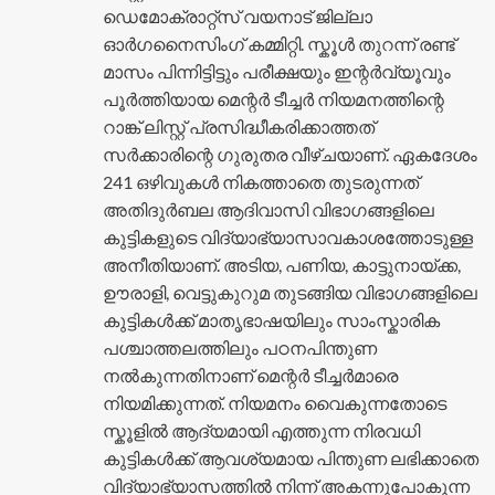
ഡെമോക്രാറ്റ്സ് വയനാട് ജില്ലാ
ഓർഗനൈസിംഗ് കമ്മിറ്റി. സ്കൂൾ തുറന്ന് രണ്ട്
മാസം പിന്നിട്ടിട്ടും പരീക്ഷയും ഇന്റർവ്യൂവും
പൂർത്തിയായ മെന്റർ ടീച്ചർ നിയമനത്തിന്റെ
റാങ്ക് ലിസ്റ്റ് പ്രസിദ്ധീകരിക്കാത്തത്
സർക്കാരിന്റെ ഗുരുതര വീഴ്ചയാണ്. ഏകദേശം
241 ഒഴിവുകൾ നികത്താതെ തുടരുന്നത്
അതിദുർബല ആദിവാസി വിഭാഗങ്ങളിലെ
കുട്ടികളുടെ വിദ്യാഭ്യാസാവകാശത്തോടുള്ള
അനീതിയാണ്. അടിയ, പണിയ, കാട്ടുനായ്ക്ക,
ഊരാളി, വെട്ടുകുറുമ തുടങ്ങിയ വിഭാഗങ്ങളിലെ
കുട്ടികൾക്ക് മാതൃഭാഷയിലും സാംസ്കാരിക
പശ്ചാത്തലത്തിലും പഠനപിന്തുണ
നൽകുന്നതിനാണ് മെന്റർ ടീച്ചർമാരെ
നിയമിക്കുന്നത്. നിയമനം വൈകുന്നതോടെ
സ്കൂളിൽ ആദ്യമായി എത്തുന്ന നിരവധി
കുട്ടികൾക്ക് ആവശ്യമായ പിന്തുണ ലഭിക്കാതെ
വിദ്യാഭ്യാസത്തിൽ നിന്ന് അകന്നുപോകുന്ന