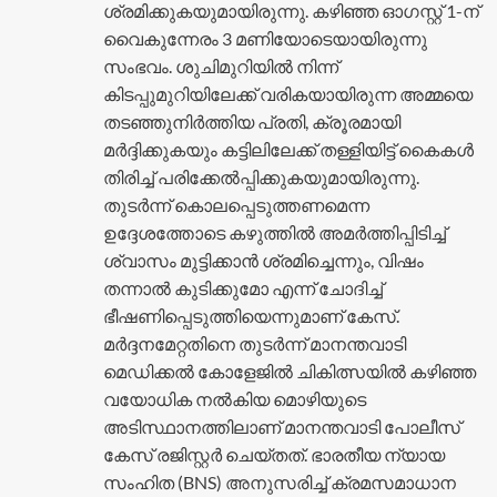
ശ്രമിക്കുകയുമായിരുന്നു. കഴിഞ്ഞ ഓഗസ്റ്റ് 1-ന്
വൈകുന്നേരം 3 മണിയോടെയായിരുന്നു
സംഭവം. ശുചിമുറിയിൽ നിന്ന്
കിടപ്പുമുറിയിലേക്ക് വരികയായിരുന്ന അമ്മയെ
തടഞ്ഞുനിർത്തിയ പ്രതി, ക്രൂരമായി
മർദ്ദിക്കുകയും കട്ടിലിലേക്ക് തള്ളിയിട്ട് കൈകൾ
തിരിച്ച് പരിക്കേൽപ്പിക്കുകയുമായിരുന്നു.
തുടർന്ന് കൊലപ്പെടുത്തണമെന്ന
ഉദ്ദേശത്തോടെ കഴുത്തിൽ അമർത്തിപ്പിടിച്ച്
ശ്വാസം മുട്ടിക്കാൻ ശ്രമിച്ചെന്നും, വിഷം
തന്നാൽ കുടിക്കുമോ എന്ന് ചോദിച്ച്
ഭീഷണിപ്പെടുത്തിയെന്നുമാണ് കേസ്.
മർദ്ദനമേറ്റതിനെ തുടർന്ന് മാനന്തവാടി
മെഡിക്കൽ കോളേജിൽ ചികിത്സയിൽ കഴിഞ്ഞ
വയോധിക നൽകിയ മൊഴിയുടെ
അടിസ്ഥാനത്തിലാണ് മാനന്തവാടി പോലീസ്
കേസ് രജിസ്റ്റർ ചെയ്തത്. ഭാരതീയ ന്യായ
സംഹിത (BNS) അനുസരിച്ച് ക്രമസമാധാന