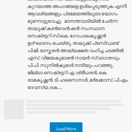
കുറയാത്ത അംഗങ്ങളെ ഉൾപ്പെടുത്തുക എന്നീ
ആവശ്യങ്ങളും പ്രമേയത്തിലൂടെ യോഗം
മുന്നോട്ടുവെച്ചു. മാനന്തവാടിയിൽ ചേർന്ന
താലൂക്ക് കൺവെൻഷൻ സംസ്ഥാന
സെക്രട്ടറി സി.കെ. ഗോപാലകൃഷ്ണൻ
ഉദ്ഘാടനം ചെയ്തു. താലൂക്ക് പ്രസിഡണ്ട്
പി.ജി. ഭാസ്കരൻ അദ്ധ്യക്ഷത വഹിച്ച ചടങ്ങിൽ
എസ്. വിജയകുമാരൻ നായർ സ്വാഗതവും
പി.പി. സുനിൽകുമാർ നന്ദിയും പറഞ്ഞു.
ജില്ലാ സെക്രട്ടറി എ. ശ്രീധരൻ, കെ.
രാമകൃഷ്ണൻ, ടി. ഹസൈനാർ, മർക്കോസ്, പി.എം.
ദേവസ്യ, കെ….
Load More