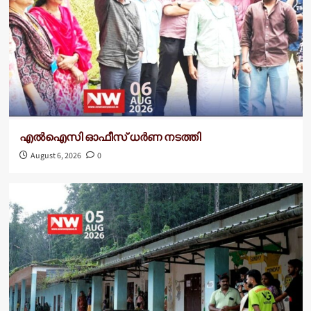
എൽഐസി ഓഫീസ് ധർണ നടത്തി
August 6, 2026
0