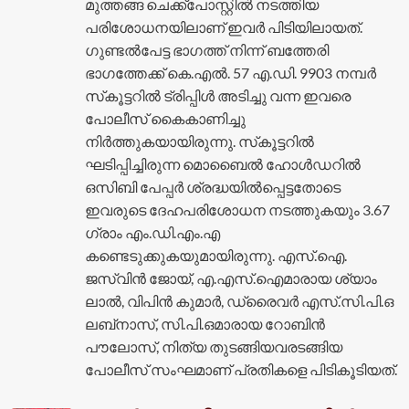
മുത്തങ്ങ ചെക്ക്‌പോസ്റ്റിൽ നടത്തിയ
പരിശോധനയിലാണ് ഇവർ പിടിയിലായത്.
ഗുണ്ടൽപേട്ട ഭാഗത്ത് നിന്ന് ബത്തേരി
ഭാഗത്തേക്ക് കെ.എൽ. 57 എ.ഡി. 9903 നമ്പർ
സ്‌കൂട്ടറിൽ ട്രിപ്പിൾ അടിച്ചു വന്ന ഇവരെ
പോലീസ് കൈകാണിച്ചു
നിർത്തുകയായിരുന്നു. സ്‌കൂട്ടറിൽ
ഘടിപ്പിച്ചിരുന്ന മൊബൈൽ ഹോൾഡറിൽ
ഒസിബി പേപ്പർ ശ്രദ്ധയിൽപ്പെട്ടതോടെ
ഇവരുടെ ദേഹപരിശോധന നടത്തുകയും 3.67
ഗ്രാം എം.ഡി.എം.എ
കണ്ടെടുക്കുകയുമായിരുന്നു. എസ്.ഐ.
ജസ്‌വിൻ ജോയ്, എ.എസ്.ഐമാരായ ശ്യാം
ലാൽ, വിപിൻ കുമാർ, ഡ്രൈവർ എസ്.സി.പി.ഒ
ലബ്‌നാസ്, സി.പി.ഒമാരായ റോബിൻ
പൗലോസ്, നിത്യ തുടങ്ങിയവരടങ്ങിയ
പോലീസ് സംഘമാണ് പ്രതികളെ പിടികൂടിയത്.