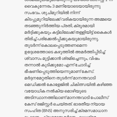
വൈകുന്നേരം 3 മണിയോടെയായിരുന്നു
സംഭവം. ശുചിമുറിയിൽ നിന്ന്
കിടപ്പുമുറിയിലേക്ക് വരികയായിരുന്ന അമ്മയെ
തടഞ്ഞുനിർത്തിയ പ്രതി, ക്രൂരമായി
മർദ്ദിക്കുകയും കട്ടിലിലേക്ക് തള്ളിയിട്ട് കൈകൾ
തിരിച്ച് പരിക്കേൽപ്പിക്കുകയുമായിരുന്നു.
തുടർന്ന് കൊലപ്പെടുത്തണമെന്ന
ഉദ്ദേശത്തോടെ കഴുത്തിൽ അമർത്തിപ്പിടിച്ച്
ശ്വാസം മുട്ടിക്കാൻ ശ്രമിച്ചെന്നും, വിഷം
തന്നാൽ കുടിക്കുമോ എന്ന് ചോദിച്ച്
ഭീഷണിപ്പെടുത്തിയെന്നുമാണ് കേസ്.
മർദ്ദനമേറ്റതിനെ തുടർന്ന് മാനന്തവാടി
മെഡിക്കൽ കോളേജിൽ ചികിത്സയിൽ കഴിഞ്ഞ
വയോധിക നൽകിയ മൊഴിയുടെ
അടിസ്ഥാനത്തിലാണ് മാനന്തവാടി പോലീസ്
കേസ് രജിസ്റ്റർ ചെയ്തത്. ഭാരതീയ ന്യായ
സംഹിത (BNS) അനുസരിച്ച് ക്രമസമാധാന
ലംഘനം, ക്രൂരമായ മർദ്ദനം, വധശ്രമം