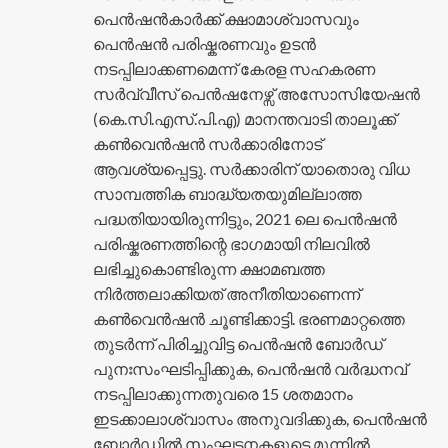
പെൻഷൻകാർക്ക് ക്ഷാമാശ്വാസവും
പെൻഷൻ പരിഷ്കരണവും ഉടൻ
നടപ്പിലാക്കണമെന്ന് കേരള സഹകരണ
സർവ്വീസ് പെൻഷനേഴ്സ് അസോസിയേഷൻ
(കെ.സി.എസ്.പി.എ) മാനന്തവാടി താലൂക്ക്
കൺവെൻഷൻ സർക്കാരിനോട്
ആവശ്യപ്പെട്ടു. സർക്കാരിന് യാതൊരു വിധ
സാമ്പത്തിക ബാദ്ധ്യതയുമില്ലാത്ത
പദ്ധതിയായിരുന്നിട്ടും, 2021 ലെ പെൻഷൻ
പരിഷ്കരണത്തിന്റെ ഭാഗമായി നിലവിൽ
ലഭിച്ചുകൊണ്ടിരുന്ന ക്ഷാമബത്ത
നിർത്തലാക്കിയത് അനീതിയാണെന്ന്
കൺവെൻഷൻ ചൂണ്ടിക്കാട്ടി. ഭരണമാറ്റത്തെ
തുടർന്ന് പിരിച്ചുവിട്ട പെൻഷൻ ബോർഡ്
പുനഃസംഘടിപ്പിക്കുക, പെൻഷൻ വർദ്ധനവ്
നടപ്പിലാക്കുന്നതുവരെ 15 ശതമാനം
ഇടക്കാലാശ്വാസം അനുവദിക്കുക, പെൻഷൻ
ബോർഡിൽ സംഘടനകളുടെ മൂന്നിൽ