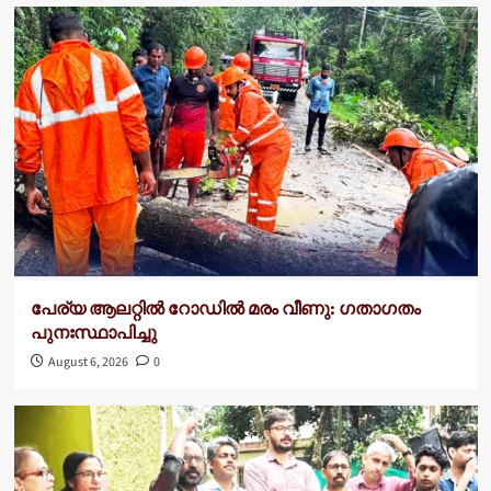
പേര്യ ആലറ്റിൽ റോഡിൽ മരം വീണു: ഗതാഗതം
പുനഃസ്ഥാപിച്ചു
August 6, 2026
0