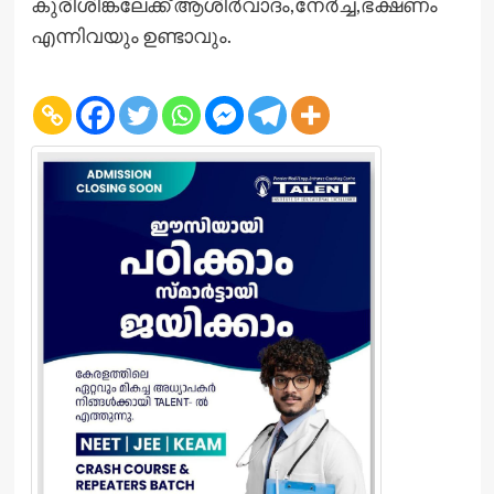
കുരിശിങ്കലേക്ക് ആശിര്‍വാദം,നേര്‍ച്ച,ഭക്ഷണം
എന്നിവയും ഉണ്ടാവും.