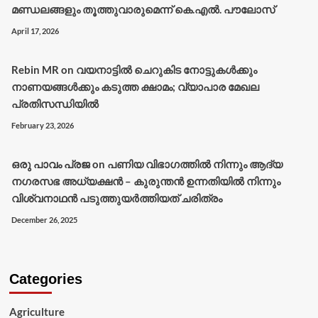
മണ്ഡലങ്ങളും തൂത്തുവാരുമെന്ന് കെ.എല്‍. പൗലോസ്
April 17, 2026
Rebin MR
on
വയനാട്ടിൽ ചെറുകിട നോട്ടുകൾക്കും
നാണയങ്ങൾക്കും കടുത്ത ക്ഷാമം; വ്യാപാര മേഖല
പ്രതിസന്ധിയിൽ
February 23, 2026
ഒരു പാവം പ്രജ
on
പണിയ വിഭാഗത്തിൽ നിന്നും ആദ്യ
നഗരസഭ അധ്യക്ഷൻ – കുരുന്തൻ ഉന്നതിയിൽ നിന്നും
വിശ്വനാഥൻ പടുത്തുയർത്തിയത് ചരിത്രം
December 26, 2025
Categories
Agriculture