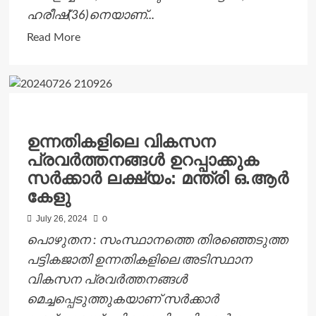
ഹരീഷ്(36)നെയാണ്...
Read
Read More
more
about
യുവാവിനെ
കാറിടിച്ച്
ഗുരുതര
ഉന്നതികളിലെ വികസന
പരിക്കേല്‍പ്പിച്ച്
പ്രവർത്തനങ്ങൾ ഉറപ്പാക്കുക
കടന്നുകളഞ്ഞയാളെ
സർക്കാർ ലക്ഷ്യം: മന്ത്രി ഒ.ആർ
പിടികൂടി
കേളു
July 26, 2024
0
പൊഴുതന : സംസ്ഥാനത്തെ തിരഞ്ഞെടുത്ത
പട്ടികജാതി ഉന്നതികളിലെ അടിസ്ഥാന
വികസന പ്രവർത്തനങ്ങൾ
മെച്ചപ്പെടുത്തുകയാണ് സർക്കാർ