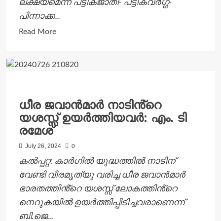
ലക്ഷ്യമെന്ന് പട്ടികജാതി- പട്ടികവർഗ്ഗ-
പിന്നാക്ക...
Read
Read More
more
about
ഉന്നതികളിലെ
വികസന
പ്രവർത്തനങ്ങൾ
ധീര ജവാൻമാർ നാടിൻ്റെ
ഉറപ്പാക്കുക
യശസ്സ് ഉയർത്തിയവർ: എം. ടി
സർക്കാർ
രമേശ്
ലക്ഷ്യം:
മന്ത്രി
July 26, 2024
0
ഒ.ആർ
കൽപ്പറ്റ: കാർഗിൽ യുദ്ധത്തിൽ നാടിന്
കേളു
വേണ്ടി വീരമൃത്യു വരിച്ച ധീര ജവാൻമാർ
ഭാരതത്തിൻ്റെ യശസ്സ് ലോകത്തിൻ്റെ
നെറുകയിൽ ഉയർത്തിപ്പിടിച്ചവരാണെന്ന്
ബി.ജെ...