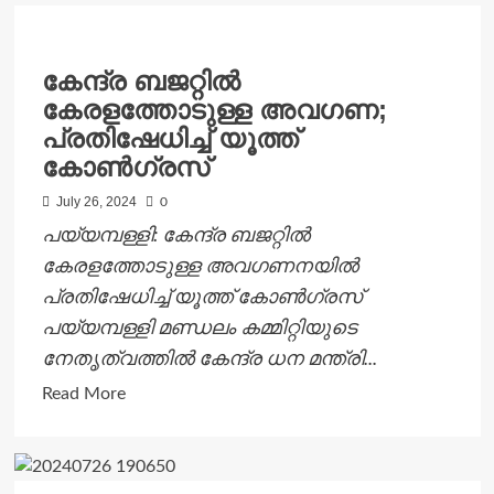
സദസ്സും
ആദരിക്കല്‍
കേന്ദ്ര ബജറ്റിൽ
ചടങ്ങും
കേരളത്തോടുള്ള അവഗണ;
സംഘടിപ്പിച്ചു
പ്രതിഷേധിച്ച് യൂത്ത്
കോൺഗ്രസ്
July 26, 2024
0
പയ്യമ്പള്ളി: കേന്ദ്ര ബജറ്റിൽ
കേരളത്തോടുള്ള അവഗണനയിൽ
പ്രതിഷേധിച്ച് യൂത്ത് കോൺഗ്രസ്
പയ്യമ്പള്ളി മണ്ഡലം കമ്മിറ്റിയുടെ
നേതൃത്വത്തിൽ കേന്ദ്ര ധന മന്ത്രി...
Read
Read More
more
about
കേന്ദ്ര