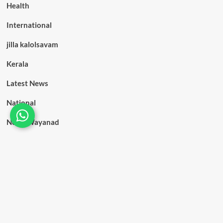
Health
International
jilla kalolsavam
Kerala
Latest News
National
News Wayanad
Obituary
Others
Sports
Talk
Tourism