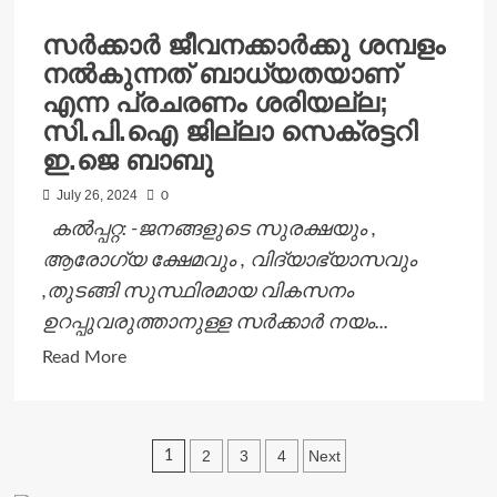
പദ്ധതികള്‍
സർക്കാർ ജീവനക്കാർക്കു ശമ്പളം
;അനാസ്ഥകള്‍
നൽകുന്നത് ബാധ്യതയാണ്
പാടില്ല
എന്ന പ്രചരണം ശരിയല്ല;
മുന്‍ഗണന
സി.പി.ഐ ജില്ലാ സെക്രട്ടറി
നല്‍കണം
ഇ.ജെ ബാബു
-
മന്ത്രി
July 26, 2024
0
ഒ.ആര്‍.കേളു
കൽപ്പറ്റ: -ജനങ്ങളുടെ സുരക്ഷയും ,
ആരോഗ്യ ക്ഷേമവും , വിദ്യാഭ്യാസവും
,തുടങ്ങി സുസ്ഥിരമായ വികസനം
ഉറപ്പുവരുത്താനുള്ള സർക്കാർ നയം...
Read
Read More
more
about
സർക്കാർ
Posts
2
3
4
Next
1
ജീവനക്കാർക്കു
pagination
ശമ്പളം