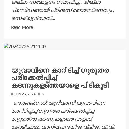
ജില്ലാ സമ്മേളനം സമാപിച്ചു . ജില്ലാ
പ്രസിഡണ്ടായി പ്രിന്‍സ് തോമസിനെയും ,
സെക്രട്ടറിയായി...
Read
Read More
more
about
ജോയിന്റ്
കൗണ്‍സില്‍
ജില്ലാ
യുവാവിനെ കാറിടിച്ച് ഗുരുതര
സമ്മേളനം
പരിക്കേല്‍പ്പിച്ച്
സമാപിച്ചു
കടന്നുകളഞ്ഞയാളെ പിടികൂടി
July 26, 2024
0
തൊണ്ടര്‍നാട്: ആദിവാസി യുവാവിനെ
കാറിടിപ്പിച്ച് ഗുരുതര പരിക്കേല്‍പ്പിച്ച
കുറ്റത്തിൽ കടന്നുകളഞ്ഞ വാളാട്,
കോളിച്ചാല്‍, വാനിയപുരയില്‍ വീട്ടില്‍, വി.വി.