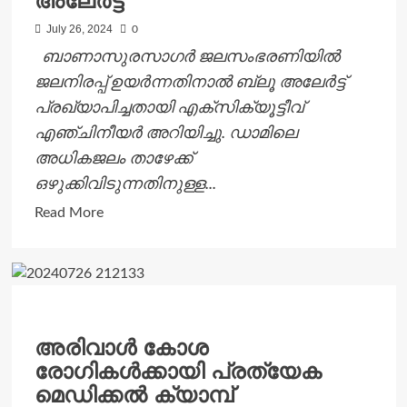
അലേർട്ട്
July 26, 2024
0
ബാണാസുരസാഗർ ജലസംഭരണിയിൽ
ജലനിരപ്പ് ഉയർന്നതിനാൽ ബ്ലൂ അലേർട്ട്
പ്രഖ്യാപിച്ചതായി എക്സ‌ിക്യൂട്ടീവ്
എഞ്ചിനീയർ അറിയിച്ചു. ഡാമിലെ
അധികജലം താഴേക്ക്
ഒഴുക്കിവിടുന്നതിനുള്ള...
Read
Read More
more
about
ബാണാസുരസാഗറിൽ
ബ്ലൂ
അലേർട്ട്
അരിവാള്‍ കോശ
രോഗികള്‍ക്കായി പ്രത്യേക
മെഡിക്കല്‍ ക്യാമ്പ്