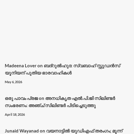
Madeena Lover
on
ബദ്റുൽഹുദ: സ്വബാഹ് സ്റ്റുഡൻസ്
യൂനിയന് പുതിയ ഭാരവാഹികൾ
May 6, 2026
ഒരു പാവം പ്രജ
on
അനധികൃത എൽ.പി.ജി സിലിണ്ടർ
സംഭരണം: അഞ്ച് സിലിണ്ടർ പിടിച്ചെടുത്തു
April 18, 2026
Junaid Wayanad
on
വയനാട്ടില്‍ യുഡിഎഫ് തരംഗം; മൂന്ന്