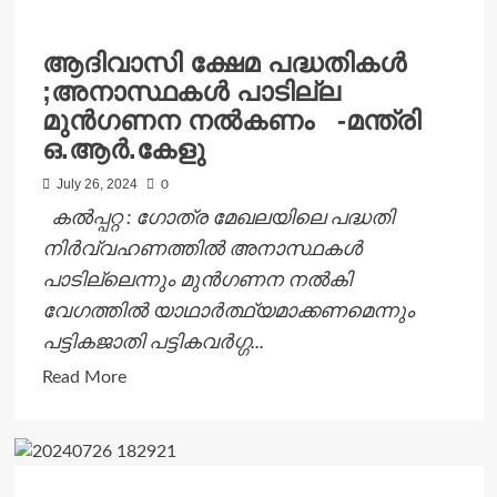
ബജറ്റിൽ
കേരളത്തോടുള്ള
ആദിവാസി ക്ഷേമ പദ്ധതികള്‍
അവഗണ;
;അനാസ്ഥകള്‍ പാടില്ല
പ്രതിഷേധിച്ച്
മുന്‍ഗണന നല്‍കണം -മന്ത്രി
യൂത്ത്
ഒ.ആര്‍.കേളു
കോൺഗ്രസ്
July 26, 2024
0
കൽപ്പറ്റ : ഗോത്ര മേഖലയിലെ പദ്ധതി
നിര്‍വ്വഹണത്തില്‍ അനാസ്ഥകള്‍
പാടില്ലെന്നും മുന്‍ഗണന നല്‍കി
വേഗത്തില്‍ യാഥാര്‍ത്ഥ്യമാക്കണമെന്നും
പട്ടികജാതി പട്ടികവര്‍ഗ്ഗ...
Read
Read More
more
about
ആദിവാസി
ക്ഷേമ