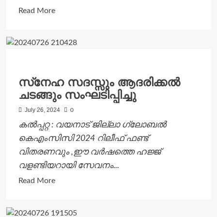
Read
Read More
more
about
ധീര
ജവാൻമാർ
നാടിൻ്റെ
സ്‌നേഹ സദസ്സും ആദരിക്കല്‍
യശസ്സ്
ചടങ്ങും സംഘടിപ്പിച്ചു
ഉയർത്തിയവർ:
എം.
July 26, 2024
0
ടി
കൽപ്പറ്റ : വയനാട് ജില്ലാ ഗ്ലോബല്‍
രമേശ്
കെഎംസിസി 2024 റിലീഫ് ഫണ്ട്
വിതരണവും ,ഈ വര്‍ഷത്തെ ഹജ്ജ്
വളണ്ടിയറായി സേവനം...
Read
Read More
more
about
സ്‌നേഹ