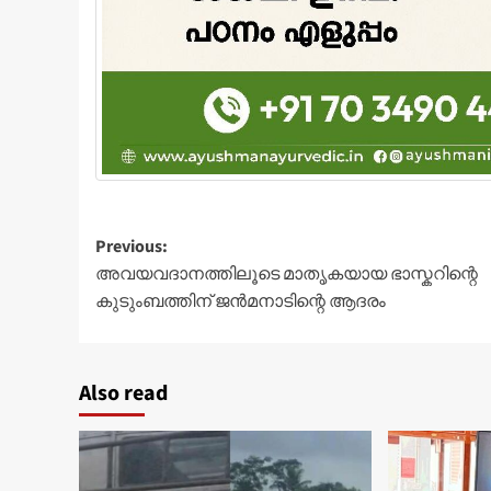
Post
Previous:
അവയവദാനത്തിലൂടെ മാതൃകയായ ഭാസ്കറിന്റെ
navigation
കുടുംബത്തിന് ജൻമനാടിന്റെ ആദരം
Also read