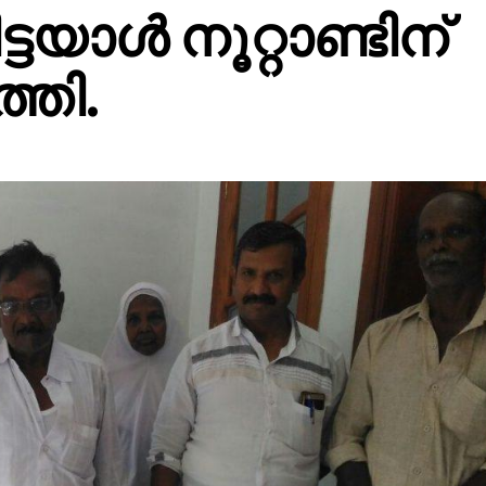
്ടയാൾ നൂറ്റാണ്ടിന്
്തി.