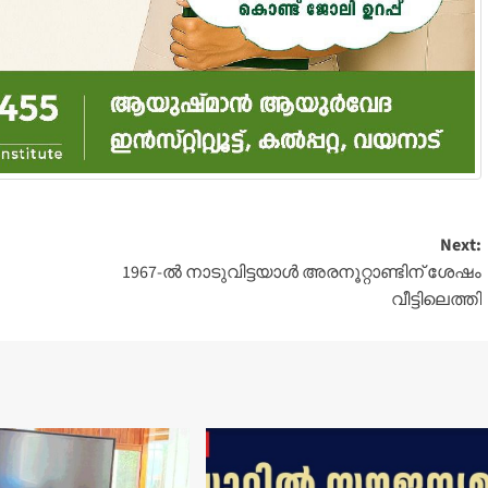
Next:
1967-ൽ നാടുവിട്ടയാൾ അരനൂറ്റാണ്ടിന് ശേഷം
വീട്ടിലെത്തി