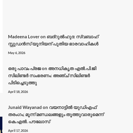
Madeena Lover
on
ബദ്റുൽഹുദ: സ്വബാഹ്
സ്റ്റുഡൻസ് യൂനിയന് പുതിയ ഭാരവാഹികൾ
May 6, 2026
ഒരു പാവം പ്രജ
on
അനധികൃത എൽ.പി.ജി
സിലിണ്ടർ സംഭരണം: അഞ്ച് സിലിണ്ടർ
പിടിച്ചെടുത്തു
April 18, 2026
Junaid Wayanad
on
വയനാട്ടില്‍ യുഡിഎഫ്
തരംഗം; മൂന്ന് മണ്ഡലങ്ങളും തൂത്തുവാരുമെന്ന്
കെ.എല്‍. പൗലോസ്
April 17, 2026