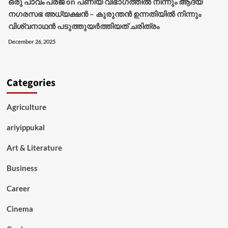
ഒരു പാവം പ്രജ
on
പണിയ വിഭാഗത്തിൽ നിന്നും ആദ്യ
നഗരസഭ അധ്യക്ഷൻ – കുരുന്തൻ ഉന്നതിയിൽ നിന്നും
വിശ്വനാഥൻ പടുത്തുയർത്തിയത് ചരിത്രം
December 26, 2025
Categories
Agriculture
ariyippukal
Art & Literature
Business
Career
Cinema