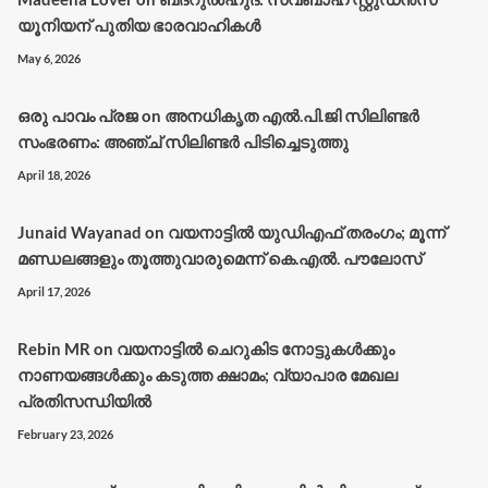
യൂനിയന് പുതിയ ഭാരവാഹികൾ
May 6, 2026
ഒരു പാവം പ്രജ
on
അനധികൃത എൽ.പി.ജി സിലിണ്ടർ
സംഭരണം: അഞ്ച് സിലിണ്ടർ പിടിച്ചെടുത്തു
April 18, 2026
Junaid Wayanad
on
വയനാട്ടില്‍ യുഡിഎഫ് തരംഗം; മൂന്ന്
മണ്ഡലങ്ങളും തൂത്തുവാരുമെന്ന് കെ.എല്‍. പൗലോസ്
April 17, 2026
Rebin MR
on
വയനാട്ടിൽ ചെറുകിട നോട്ടുകൾക്കും
നാണയങ്ങൾക്കും കടുത്ത ക്ഷാമം; വ്യാപാര മേഖല
പ്രതിസന്ധിയിൽ
February 23, 2026