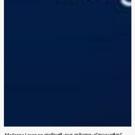
Madeena Lover
on
ബദ്റുൽഹുദ: സ്വബാഹ് സ്റ്റുഡൻസ്