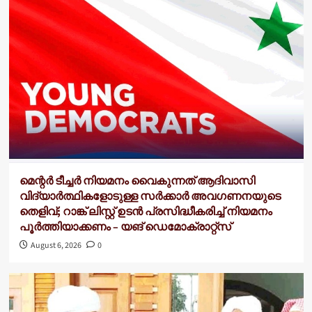
മെന്റർ ടീച്ചർ നിയമനം വൈകുന്നത് ആദിവാസി
വിദ്യാർത്ഥികളോടുള്ള സർക്കാർ അവഗണനയുടെ
തെളിവ്; റാങ്ക് ലിസ്റ്റ് ഉടൻ പ്രസിദ്ധീകരിച്ച് നിയമനം
പൂർത്തിയാക്കണം – യങ് ഡെമോക്രാറ്റ്സ്
August 6, 2026
0