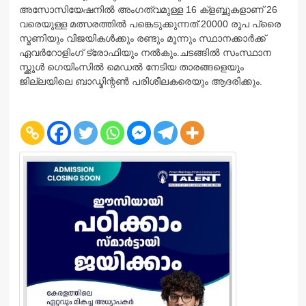
അസോസിയേഷനിൽ അംഗത്വമുള്ള 16 ക്ളബ്ബുകളാണ് 26
വരെയുള്ള മത്സരത്തിൽ പങ്കെടുക്കുന്നത്.20000 രൂപ പ്രൈ
സ്മണിയും വിജയികൾക്കും രണ്ടും മൂന്നും സ്ഥാനക്കാർക്ക്
ഏവർറോളിംഗ് ട്രോഫിയും നൽകും.ചടങ്ങിൽ സംസ്ഥാന
സ്ക്കൂൾ ഗെയിംസിൽ മെഡൽ നേടിയ താരങ്ങളെയും
ജില്ലയിലെ ബാഡ്മിന്റൺ പരിശീലകരെയും ആദരിക്കും.