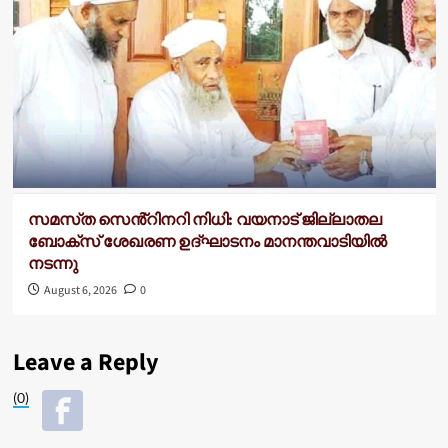
സമസ്‌ത സെൻ്റിനറി നിധി: വയനാട് ജില്ലാതല
ബോക്സ് ശേഖരണ ഉദ്ഘാടനം മാനന്തവാടിയിൽ
നടന്നു
August 6, 2026
0
Leave a Reply
(0)