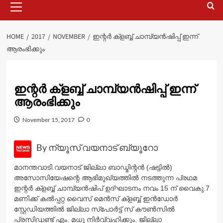
Menu
HOME
2017
NOVEMBER
ഇന്റർ ക്ളബ്ബ് ചാമ്പ്യൻഷിപ്പ് ഇന്ന്
ആരംഭിക്കും
ഇന്റർ ക്ളബ്ബ് ചാമ്പ്യൻഷിപ്പ് ഇന്ന്
ആരംഭിക്കും
November 15, 2017
0
By ന്യൂസ് വയനാട് ബ്യൂറോ
മാനന്തവാടി.വയനാട് ജില്ലാ ബാഡ്മിന്റൻ (ഷട്ടിൽ)
അസോസിയേഷന്റെ ആഭിമുഖ്യത്തിൽ നടത്തുന്ന പ്രഥമ
ഇന്റർ ക്ളബ്ബ് ചാമ്പ്യൻഷിപ് ഉദ്ഘാടനം നവം 15 ന് വൈകു.7
മണിക്ക് കൽപ്പറ്റ വൈസ് മെൻസ് ക്ളബ്ബ് ഇൻഡോർ
സ്റ്റേഡിയത്തിൽ ജില്ലാ സ്പോർട്ട് സ് കൗൺസിൽ
പ്രസിഡണ്ട് എം. മധു നിർവ്വഹിക്കും. ജില്ലാ