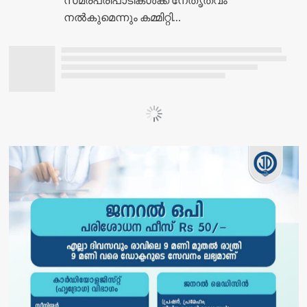
നൽകുമെന്നും കമ്മിറ്റി…
Load More