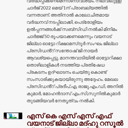
വർദ്ധിപ്പിക്കണമെന്നാണാവശ്യം. നിലവിലുള്ള
ചാർജ് 2022 മെയ് 1ന് പ്രാബല്യത്തിൽ
വന്നതാണ്. അതിനാൽ കാലോചിതമായ
വർദ്ധനവ് നടപ്പിലാക്കി, പെട്രോളിയം
ഉൽപ്പന്നങ്ങൾക്ക് സബ്‌സിഡി നൽകി മിനിമം
ചാർജ്ജ് 50 രൂപയാക്കണമെന്നും വയനാട്
ജില്ലാ ഓട്ടോ റിക്ഷാമസ്‌ദൂർ സംഘം ജില്ലാ
പ്രസിഡൻ്റ് സന്തോഷ് ജി നായർ
ആവശ്യപ്പെട്ടു. മാനന്തവാടിയിൽ ഓട്ടോറിക്ഷാ
തൊഴിലാളികൾ നടത്തിയ പ്രതിഷേധ
പ്രകടനം ഉദ്ഘാടനം ചെയ്തു കൊണ്ട്
സംസാരിക്കുകയായിരുന്നു അദ്ദേഹം. മേഖല
പ്രസിഡൻ്റ് പ്രദീപ്.എ, രാജു.എം.ഡി, അനിൽ
കുമാർ, മോഹൻദാസ് എം.സി,സുനിൽകുമാർ
തുടങ്ങിയവർ നേതൃത്വം നൽകി.
എസ് കെ എസ് എസ് എഫ്
വയനാട് ജില്ലാ മദ്ഹു റസൂൽ