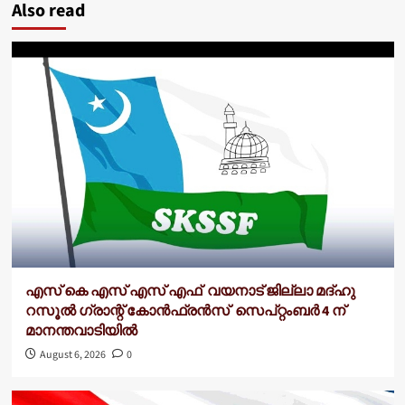
Also read
എസ് കെ എസ് എസ് എഫ് വയനാട് ജില്ലാ മദ്ഹു
റസൂൽ ഗ്രാന്റ് കോൻഫ്രൻസ് സെപ്റ്റംബർ 4 ന്
മാനന്തവാടിയിൽ
August 6, 2026
0