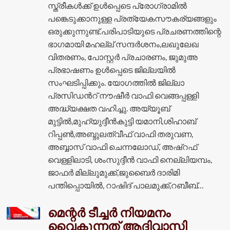
സ്ത്രീകൾക്ക് ഉൾപ്പെടെ പ്രോഗ്രാമിൽ
പങ്കെടുക്കാനുള്ള പ്രത്യേകസൗകര്യങ്ങളും
ഒരുക്കുന്നുണ്ട്.പരിപാടിയുടെ പ്രചരണത്തിന്റെ
ഭാഗമായി മഹല്ല് സന്ദർശനം,ലഖുലേഖ
വിതരണം, പോസ്റ്റർ പ്രചാരണം, ജുമുഅ
പ്രഭാഷണം ഉൾപ്പെടെ ജില്ലയിൽ
സംഘടിപ്പിക്കും. യോഗത്തിൽ ജില്ലാ
പ്രസിഡൻറ് നൗഷീർ വാഫി വെങ്ങപ്പള്ളി
അദ്ധ്യക്ഷത വഹിച്ചു. അയ്യൂബ്
മുട്ടിൽ,മുഹ്യുദ്ദീൻകുട്ടി യമാനി,ശിഹാബ്
റിപ്പൺ,അബ്ദുലത്വീഫ് വാഫി തരുവണ,
അബ്ബാസ് വാഫി ചെന്നലോഡ്, അഷ്റഫ്
വെള്ളിലാടി, ശംസുദ്ദീൻ വാഫി നെല്ലിയമ്പം,
ജാഫർ മില്ലുമുക്ക്,ജുബൈർ ദാരിമി
പന്തിപ്പൊയിൽ, റാഷിദ് പാലമുക്ക്,റബീബ്…
മെന്റർ ടീച്ചർ നിയമനം
വൈകുന്നത് ആദിവാസി