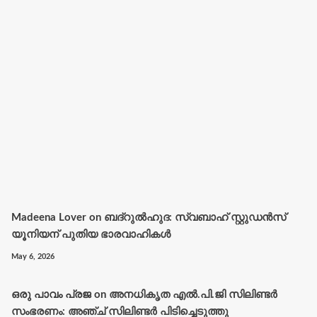
Madeena Lover
on
ബദ്റുൽഹുദ: സ്വബാഹ് സ്റ്റുഡൻസ്
യൂനിയന് പുതിയ ഭാരവാഹികൾ
May 6, 2026
ഒരു പാവം പ്രജ
on
അനധികൃത എൽ.പി.ജി സിലിണ്ടർ
സംഭരണം: അഞ്ച് സിലിണ്ടർ പിടിച്ചെടുത്തു