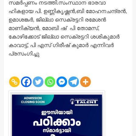
സമർപ്പണം നടത്തി.സംസ്ഥാന ഭാരവാ
ഹികളായ പി. ഉണ്ണികൃഷ്ണൻ,ബി മോഹനചന്ദ്രൻ,
ഉമാശങ്കർ, ജില്ലാ സെക്രട്ടറി രമേശൻ
മാണിക്യൻ, മോബി ഷ് പി തോമസ്,
കോഴിക്കോട് ജില്ലാ സെക്രട്ടറി ശശികുമാർ
കാവാട്ട്, പി എസ് ഗിരീഷ് കുമാർ എന്നിവർ
പ്രസംഗിച്ചു