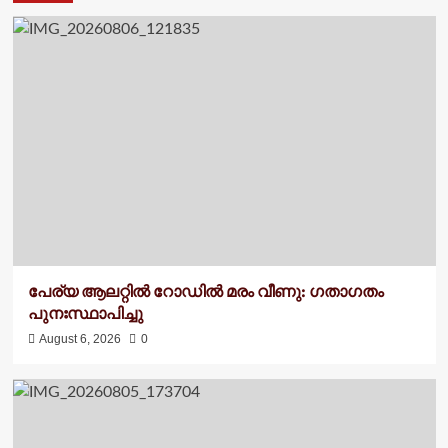
പേര്യ ആലറ്റിൽ റോഡിൽ മരം വീണു: ഗതാഗതം
പുനഃസ്ഥാപിച്ചു
August 6, 2026
0