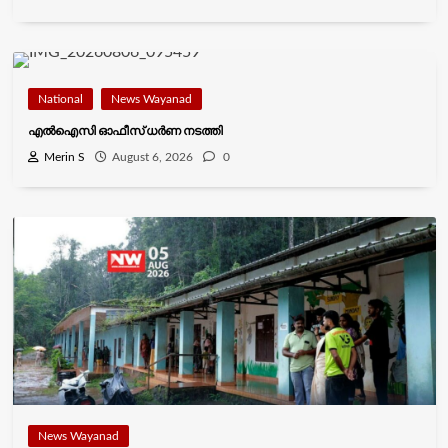
National
News Wayanad
എൽഐസി ഓഫീസ് ധർണ നടത്തി
Merin S
August 6, 2026
0
News Wayanad