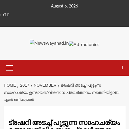
Skip
August 6, 2026
to
Facebook
Telegram
content
Primary
Menu
HOME
2017
NOVEMBER
ട്രഷറി അടച്ച് പൂട്ടുന്ന
സാഹചര്യം ഉണ്ടായത് വികസന പ്രവർത്തനം നടത്തിയിട്ടല്ല.
എൻ രവികുമാർ
ട്രഷറി അടച്ച് പൂട്ടുന്ന സാഹചര്യം