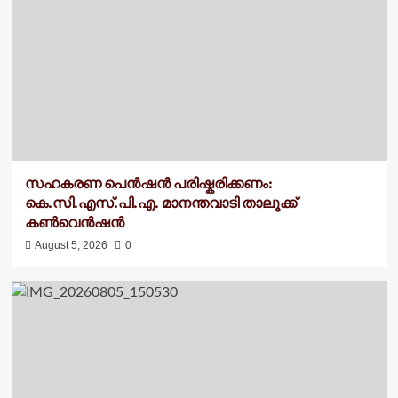
സഹകരണ പെൻഷൻ പരിഷ്കരിക്കണം:
കെ.സി.എസ്.പി.എ. മാനന്തവാടി താലൂക്ക്
കൺവെൻഷൻ
August 5, 2026
0