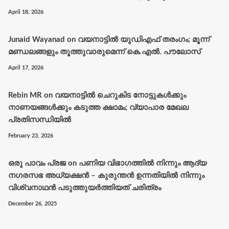
April 18, 2026
Junaid Wayanad
on
വയനാട്ടില്‍ യുഡിഎഫ് തരംഗം; മൂന്ന്
മണ്ഡലങ്ങളും തൂത്തുവാരുമെന്ന് കെ.എല്‍. പൗലോസ്
April 17, 2026
Rebin MR
on
വയനാട്ടിൽ ചെറുകിട നോട്ടുകൾക്കും
നാണയങ്ങൾക്കും കടുത്ത ക്ഷാമം; വ്യാപാര മേഖല
പ്രതിസന്ധിയിൽ
February 23, 2026
ഒരു പാവം പ്രജ
on
പണിയ വിഭാഗത്തിൽ നിന്നും ആദ്യ
നഗരസഭ അധ്യക്ഷൻ – കുരുന്തൻ ഉന്നതിയിൽ നിന്നും
വിശ്വനാഥൻ പടുത്തുയർത്തിയത് ചരിത്രം
December 26, 2025