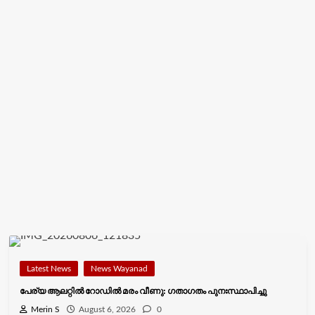
Latest News
News Wayanad
പേര്യ ആലറ്റിൽ റോഡിൽ മരം വീണു: ഗതാഗതം പുനഃസ്ഥാപിച്ചു
Merin S
August 6, 2026
0