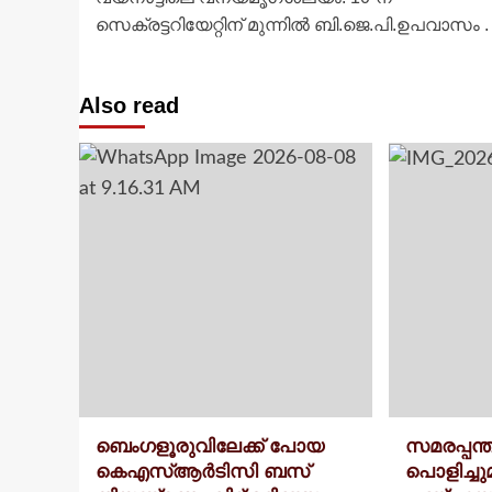
navigation
സെക്രട്ടറിയേറ്റിന് മുന്നിൽ ബി.ജെ.പി.ഉപവാസം .
Also read
ബെംഗളൂരുവിലേക്ക് പോയ
സമരപ്പന
കെഎസ്ആർടിസി ബസ്
പൊളിച്ചുമ