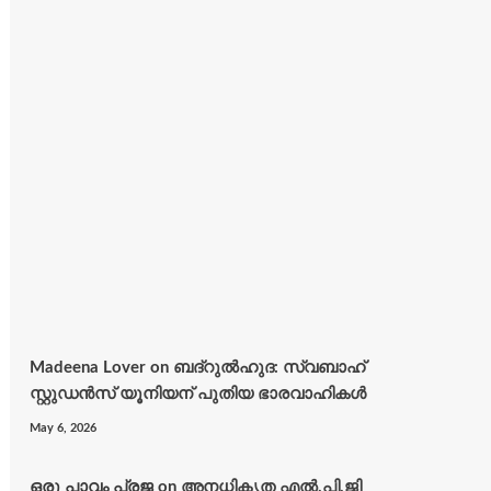
Madeena Lover
on
ബദ്റുൽഹുദ: സ്വബാഹ്
സ്റ്റുഡൻസ് യൂനിയന് പുതിയ ഭാരവാഹികൾ
May 6, 2026
ഒരു പാവം പ്രജ
on
അനധികൃത എൽ.പി.ജി