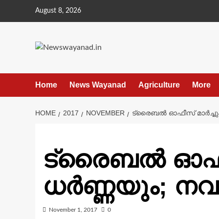
Skip
August 8, 2026
to
content
Home
News Wayanad
Agriculture
More
HOME
2017
NOVEMBER
ട്രൈബൽ ഓഫീസ് മാർച്ചും
ട്രൈബൽ ഓഫീസ
ധർണ്ണയും; നവ
November 1, 2017
0