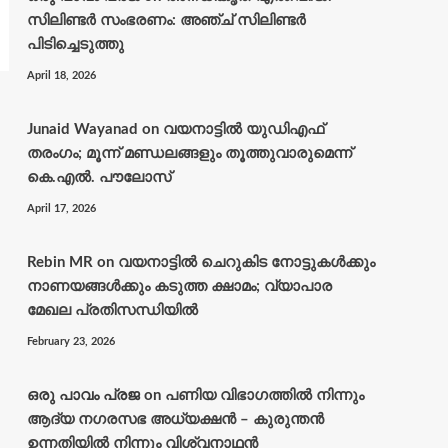
സിലിണ്ടർ സംഭരണം: അഞ്ച് സിലിണ്ടർ
പിടിച്ചെടുത്തു
April 18, 2026
Junaid Wayanad
on
വയനാട്ടില്‍ യുഡിഎഫ്
തരംഗം; മൂന്ന് മണ്ഡലങ്ങളും തൂത്തുവാരുമെന്ന്
കെ.എല്‍. പൗലോസ്
April 17, 2026
Rebin MR
on
വയനാട്ടിൽ ചെറുകിട നോട്ടുകൾക്കും
നാണയങ്ങൾക്കും കടുത്ത ക്ഷാമം; വ്യാപാര
മേഖല പ്രതിസന്ധിയിൽ
February 23, 2026
ഒരു പാവം പ്രജ
on
പണിയ വിഭാഗത്തിൽ നിന്നും
ആദ്യ നഗരസഭ അധ്യക്ഷൻ – കുരുന്തൻ
ഉന്നതിയിൽ നിന്നും വിശ്വനാഥൻ