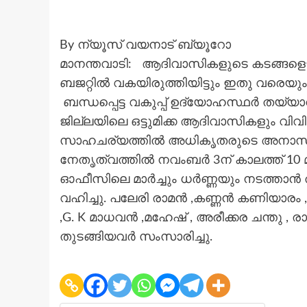
By ന്യൂസ് വയനാട് ബ്യൂറോ
മാനന്തവാടി: ആദിവാസികളുടെ കടങ്ങളെ
ബജറ്റിൽ വകയിരുത്തിയിട്ടും ഇതു വരെയു
ബന്ധപ്പെട്ട വകുപ്പ് ഉദ്യോഹസ്ഥർ തയ്യാ
ജില്ലയിലെ ഒട്ടുമിക്ക ആദിവാസികളും വിവിധ
സാഹചര്യത്തിൽ അധികൃതരുടെ അനാസ്ഥ
നേതൃത്വത്തിൽ നവംബർ 3ന് കാലത്ത് 10 മണ
ഓഫീസിലെ മാർച്ചും ധർണ്ണയും നടത്താൻ 
വഹിച്ചു. പലേരി രാമൻ ,കണ്ണൻ കണിയാര
,G. K മാധവൻ ,മഹേഷ് , അരീക്കര ചന്തു , ര
തുടങ്ങിയവർ സംസാരിച്ചു.