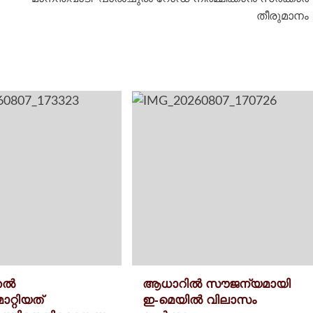
തീരുമാനം
്തൽ
ആധാറിൽ സൗജന്യമായി
ാറ്റിയത്
ഇ-മെയിൽ വിലാസം