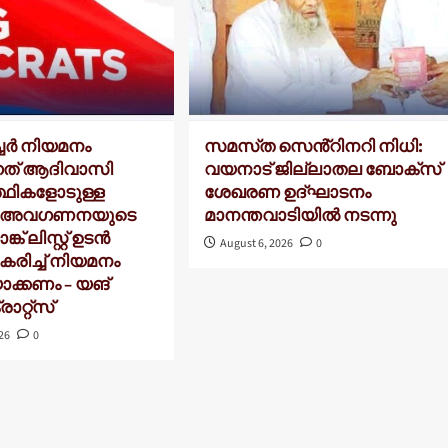
ച്ചർ നിയമനം
സമസ്‌ത സെൻ്റിനറി നിധി:
നത് ആദിവാസി
വയനാട് ജില്ലാതല ബോക്സ്
്ഥികളോടുള്ള
ശേഖരണ ഉദ്ഘാടനം
ർ അവഗണനയുടെ
മാനന്തവാടിയിൽ നടന്നു
്ക് ലിസ്റ്റ് ഉടൻ
August 6, 2026
0
കരിച്ച് നിയമനം
ാക്കണം – യങ്
റ്റ്സ്
026
0