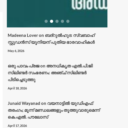
Madeena Lover
on
ബദ്റുൽഹുദ: സ്വബാഹ്
സ്റ്റുഡൻസ് യൂനിയന് പുതിയ ഭാരവാഹികൾ
May 6, 2026
ഒരു പാവം പ്രജ
on
അനധികൃത എൽ.പി.ജി
സിലിണ്ടർ സംഭരണം: അഞ്ച് സിലിണ്ടർ
പിടിച്ചെടുത്തു
April 18, 2026
Junaid Wayanad
on
വയനാട്ടില്‍ യുഡിഎഫ്
തരംഗം; മൂന്ന് മണ്ഡലങ്ങളും തൂത്തുവാരുമെന്ന്
കെ.എല്‍. പൗലോസ്
April 17, 2026