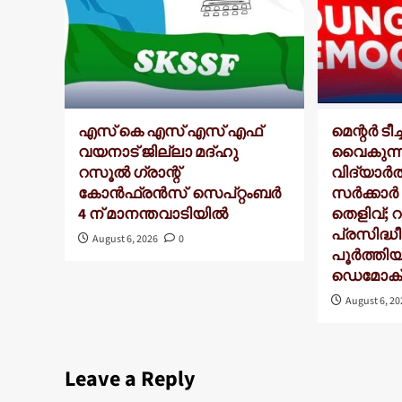
എസ് കെ എസ് എസ് എഫ്
മെന്റർ ടീ
വയനാട് ജില്ലാ മദ്ഹു
വൈകുന്
റസൂൽ ഗ്രാന്റ്
വിദ്യാർത
കോൻഫ്രൻസ് സെപ്റ്റംബർ
സർക്കാ
4 ന് മാനന്തവാടിയിൽ
തെളിവ്; റാങ
പ്രസിദ്ധീ
August 6, 2026
0
പൂർത്തിയ
ഡെമോക്രാ
August 6, 2
Leave a Reply