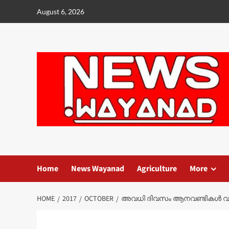
Skip
August 6, 2026
to
content
Home
News Wayanad
Agriculture
More
HOME
2017
OCTOBER
അവധി ദിവസം ആനവണ്ടികൾ വൃത്