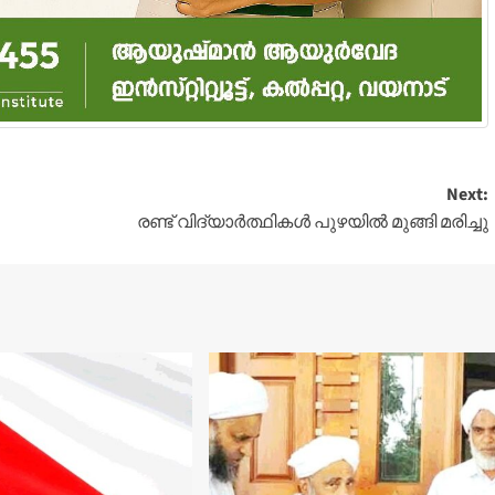
Next:
രണ്ട് വിദ്യാർത്ഥികൾ പുഴയിൽ മുങ്ങി മരിച്ചു