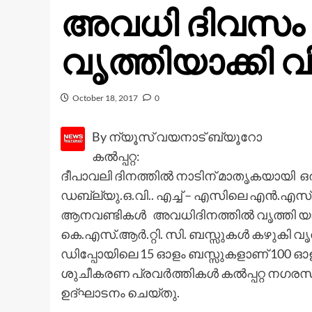
അവധി ദിവസം
വൃത്തിയാക്കി 
October 18, 2017
0
By ന്യൂസ് വയനാട് ബ്യൂറോ
കൽപ്പറ്റ:
ദീപാവലി ദിനത്തിൽ നാടിന് മാതൃകയായി ഒരു
ഡബ്ല്യു.ഒ.വി.. എച്ച് – എസിലെ എൻ.എസ്
ആനവണ്ടികൾ അവധിദിനത്തിൽ വൃത്തി യാക്
കെ.എസ്.ആർ.റ്റി. സി. ബസ്സുകൾ കഴുകി വൃത്
ഡിപ്പോയിലെ 15 ഓളം ബസ്സുകളാണ് 100 ഓളം
ശുചീകരണ പ്രവർത്തികൾ കൽപ്പറ്റ നഗരസ
ഉദ്ഘാടനം ചെയ്തു.