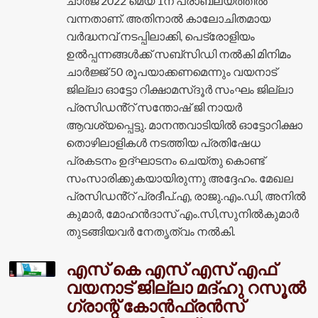
ചാർജ് 2022 മെയ് 1ന് പ്രാബല്യത്തിൽ
വന്നതാണ്. അതിനാൽ കാലോചിതമായ
വർദ്ധനവ് നടപ്പിലാക്കി, പെട്രോളിയം
ഉൽപ്പന്നങ്ങൾക്ക് സബ്‌സിഡി നൽകി മിനിമം
ചാർജ്ജ് 50 രൂപയാക്കണമെന്നും വയനാട്
ജില്ലാ ഓട്ടോ റിക്ഷാമസ്‌ദൂർ സംഘം ജില്ലാ
പ്രസിഡൻ്റ് സന്തോഷ് ജി നായർ
ആവശ്യപ്പെട്ടു. മാനന്തവാടിയിൽ ഓട്ടോറിക്ഷാ
തൊഴിലാളികൾ നടത്തിയ പ്രതിഷേധ
പ്രകടനം ഉദ്ഘാടനം ചെയ്തു കൊണ്ട്
സംസാരിക്കുകയായിരുന്നു അദ്ദേഹം. മേഖല
പ്രസിഡൻ്റ് പ്രദീപ്.എ, രാജു.എം.ഡി, അനിൽ
കുമാർ, മോഹൻദാസ് എം.സി,സുനിൽകുമാർ
തുടങ്ങിയവർ നേതൃത്വം നൽകി.
എസ് കെ എസ് എസ് എഫ്
വയനാട് ജില്ലാ മദ്ഹു റസൂൽ
ഗ്രാന്റ് കോൻഫ്രൻസ്