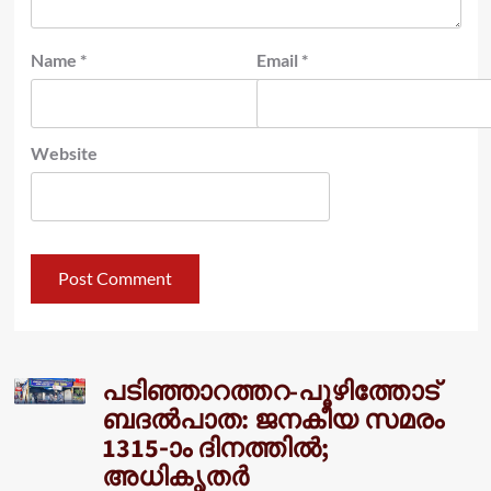
Name
*
Email
*
Website
പടിഞ്ഞാറത്തറ-പൂഴിത്തോട്
ബദൽപാത: ജനകീയ സമരം
1315-ാം ദിനത്തിൽ;
അധികൃതർ