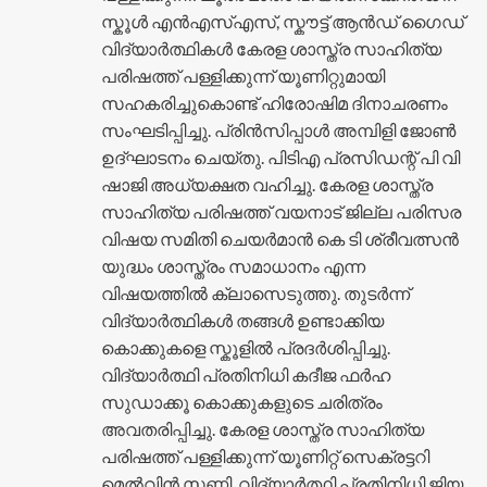
സ്കൂൾ എൻഎസ്എസ്, സ്കൗട്ട് ആൻഡ് ഗൈഡ്
വിദ്യാർത്ഥികൾ കേരള ശാസ്ത്ര സാഹിത്യ
പരിഷത്ത് പള്ളിക്കുന്ന് യൂണിറ്റുമായി
സഹകരിച്ചുകൊണ്ട് ഹിരോഷിമ ദിനാചരണം
സംഘടിപ്പിച്ചു. പ്രിൻസിപ്പാൾ അമ്പിളി ജോൺ
ഉദ്ഘാടനം ചെയ്തു. പിടിഎ പ്രസിഡന്റ് പി വി
ഷാജി അധ്യക്ഷത വഹിച്ചു. കേരള ശാസ്ത്ര
സാഹിത്യ പരിഷത്ത് വയനാട് ജില്ല പരിസര
വിഷയ സമിതി ചെയർമാൻ കെ ടി ശ്രീവത്സൻ
യുദ്ധം ശാസ്ത്രം സമാധാനം എന്ന
വിഷയത്തിൽ ക്ലാസെടുത്തു. തുടർന്ന്
വിദ്യാർത്ഥികൾ തങ്ങൾ ഉണ്ടാക്കിയ
കൊക്കുകളെ സ്കൂളിൽ പ്രദർശിപ്പിച്ചു.
വിദ്യാർത്ഥി പ്രതിനിധി കദീജ ഫർഹ
സുഡാക്കൂ കൊക്കുകളുടെ ചരിത്രം
അവതരിപ്പിച്ചു. കേരള ശാസ്ത്ര സാഹിത്യ
പരിഷത്ത് പള്ളിക്കുന്ന് യൂണിറ്റ് സെക്രട്ടറി
മെൽവിൻ സണ്ണി, വിദ്യാർത്ഥി പ്രതിനിധി ജിയ