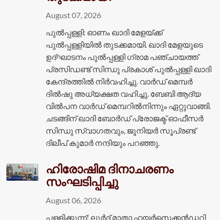
August 07, 2026
പുൽപ്പള്ളി: ഓണം ഖാദി മേളയ്ക്ക്
പുൽപ്പള്ളിയിൽ തുടക്കമായി. ഖാദി മേളയുടെ
ഉദ്ഘാടനം പുൽപ്പള്ളി ഗ്രാമ പഞ്ചായത്ത്
പ്രസിഡണ്ട് സിന്ധു പ്രകാശ് പുൽപ്പള്ളി ഖാദി
കേന്ദ്രത്തിൽ നിർവഹിച്ചു. വാർഡ് മെമ്പർ
ദിൽഷു അധ്യക്ഷത വഹിച്ചു. ബേബി ആദ്യ
വിൽപന വാർഡ് മെമ്പറിൽനിന്നും ഏറ്റുവാങ്ങി.
ചടങ്ങിന് ഖാദി ബോർഡ് പ്രോജക്ട് ഓഫീസർ
സിന്ധു സ്വാഗതവും, ജൂനിയർ സൂപ്രണ്ട്
ദിലീപ് കുമാർ നന്ദിയും പറഞ്ഞു.
ഹിരോഷിമ ദിനാചരണം
സംഘടിപ്പിച്ചു
August 06, 2026
പള്ളിക്കുന്ന്: ലൂർദ് മാതാ ഹയർസെക്കൻഡറി