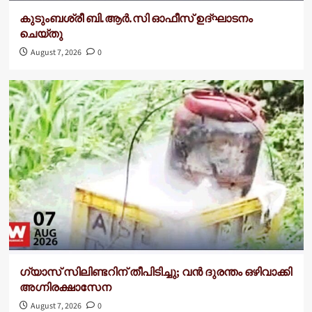
കുടുംബശ്രീ ബി.ആര്‍.സി ഓഫീസ് ഉദ്ഘാടനം
ചെയ്തു
August 7, 2026
0
ഗ്യാസ് സിലിണ്ടറിന് തീപിടിച്ചു; വൻ ദുരന്തം ഒഴിവാക്കി
അഗ്നിരക്ഷാസേന
August 7, 2026
0