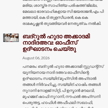
മരിയ, ശാസ്ത്ര സാഹിത്യ പരിഷത്ത് ജില്ല,
മേഖലാ ഭാരവാഹികളായ സി ജയരാജൻ,എം പി
മത്തായി, കെ ടി തുളസീധരൻ, കെ കെ
രാമകൃഷ്ണൻ തുടങ്ങിയവർ നേതൃത്വം നൽകി.
ബദ്റുൽ ഹുദാ അക്കാദമി
നാദിദഅവ: ഓഫീസ്
ഉദ്ഘാടനം ചെയ്തു
August 06, 2026
പനമരം: ബദ്റുൽ ഹുദാ അക്കാദമി സ്റ്റുഡന്റ്സ്
യൂനിയനായ നാദി ദഅവ ഓഫീസിന്റെ
ഉദ്ഘാടനം സയ്യിദ് മുഹ്സിൻ അഹ്ദാൽ
തങ്ങൾ നിർവഹിച്ചു. സയ്യിദ് ഹാഷിം തങ്ങൾ
നൂറാനി നോളജ് സിറ്റി, പി ഉസ്മാൻ മൗലവി,
മുഹമ്മദ് ഷാഫി നൂറാനി, നൗഫൽ അഹ്സനി
പെരുന്തട്ട, ഹാഫിൾ അഫീഫലി സഖാഫി,