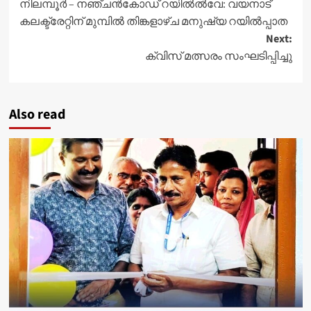
നിലമ്പൂർ – നഞ്ചൻകോഡ് റയിൽൽവേ: വയനാട്
navigation
കലക്ട്രേറ്റിന് മുമ്പിൽ തിങ്കളാഴ്ച മനുഷ്യ റയിൽപ്പാത
Next:
ക്വിസ് മത്സരം സംഘടിപ്പിച്ചു
Also read