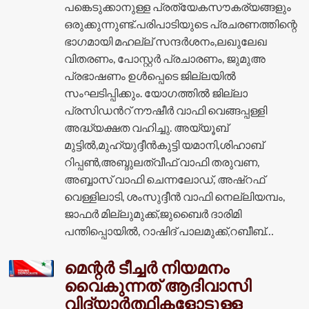
പങ്കെടുക്കാനുള്ള പ്രത്യേകസൗകര്യങ്ങളും
ഒരുക്കുന്നുണ്ട്.പരിപാടിയുടെ പ്രചരണത്തിന്റെ
ഭാഗമായി മഹല്ല് സന്ദർശനം,ലഖുലേഖ
വിതരണം, പോസ്റ്റർ പ്രചാരണം, ജുമുഅ
പ്രഭാഷണം ഉൾപ്പെടെ ജില്ലയിൽ
സംഘടിപ്പിക്കും. യോഗത്തിൽ ജില്ലാ
പ്രസിഡൻറ് നൗഷീർ വാഫി വെങ്ങപ്പള്ളി
അദ്ധ്യക്ഷത വഹിച്ചു. അയ്യൂബ്
മുട്ടിൽ,മുഹ്യുദ്ദീൻകുട്ടി യമാനി,ശിഹാബ്
റിപ്പൺ,അബ്ദുലത്വീഫ് വാഫി തരുവണ,
അബ്ബാസ് വാഫി ചെന്നലോഡ്, അഷ്റഫ്
വെള്ളിലാടി, ശംസുദ്ദീൻ വാഫി നെല്ലിയമ്പം,
ജാഫർ മില്ലുമുക്ക്,ജുബൈർ ദാരിമി
പന്തിപ്പൊയിൽ, റാഷിദ് പാലമുക്ക്,റബീബ്…
മെന്റർ ടീച്ചർ നിയമനം
വൈകുന്നത് ആദിവാസി
വിദ്യാർത്ഥികളോടുള്ള