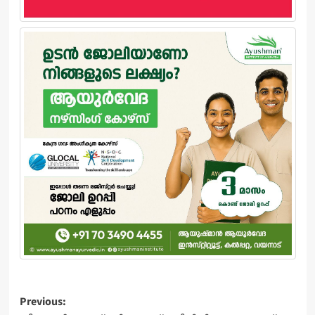
Post
Previous: