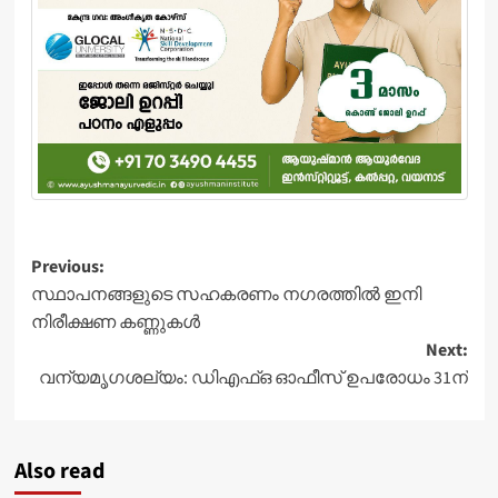
Post
Previous:
സ്ഥാപനങ്ങളുടെ സഹകരണം നഗരത്തില്‍ ഇനി
navigation
നിരീക്ഷണ കണ്ണുകള്‍
Next:
വന്യമൃഗശല്യം: ഡിഎഫ്ഒ ഓഫീസ് ഉപരോധം 31ന്
Also read