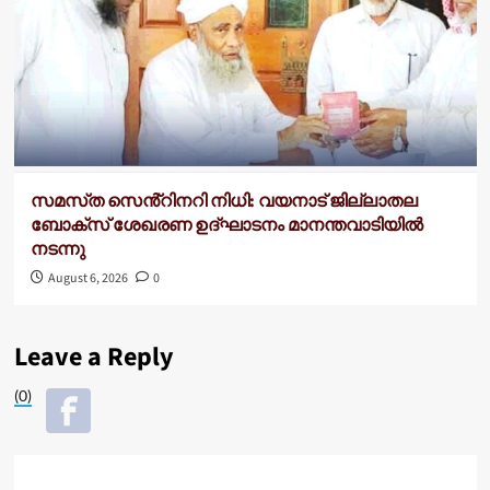
സമസ്‌ത സെൻ്റിനറി നിധി: വയനാട് ജില്ലാതല
ബോക്സ് ശേഖരണ ഉദ്ഘാടനം മാനന്തവാടിയിൽ
നടന്നു
August 6, 2026
0
Leave a Reply
(0)