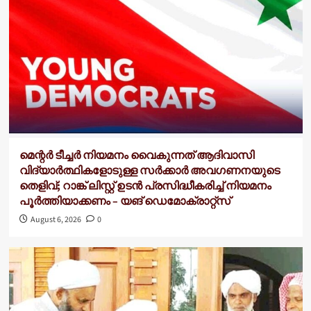
മെന്റർ ടീച്ചർ നിയമനം വൈകുന്നത് ആദിവാസി
വിദ്യാർത്ഥികളോടുള്ള സർക്കാർ അവഗണനയുടെ
തെളിവ്; റാങ്ക് ലിസ്റ്റ് ഉടൻ പ്രസിദ്ധീകരിച്ച് നിയമനം
പൂർത്തിയാക്കണം – യങ് ഡെമോക്രാറ്റ്സ്
August 6, 2026
0