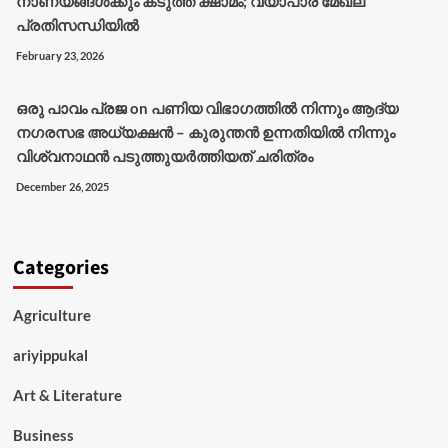
നാണയങ്ങൾക്കും കടുത്ത ക്ഷാമം; വ്യാപാര മേഖല
പ്രതിസന്ധിയിൽ
February 23, 2026
ഒരു പാവം പ്രജ
on
പണിയ വിഭാഗത്തിൽ നിന്നും ആദ്യ
നഗരസഭ അധ്യക്ഷൻ – കുരുന്തൻ ഉന്നതിയിൽ നിന്നും
വിശ്വനാഥൻ പടുത്തുയർത്തിയത് ചരിത്രം
December 26, 2025
Categories
Agriculture
ariyippukal
Art & Literature
Business