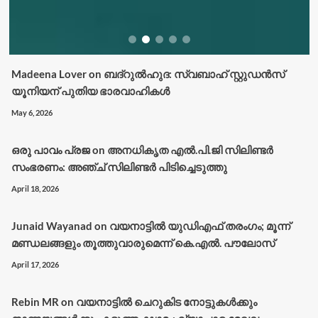
Madeena Lover
on
ബദ്റുൽഹുദ: സ്വബാഹ് സ്റ്റുഡൻസ്
യൂനിയന് പുതിയ ഭാരവാഹികൾ
May 6, 2026
ഒരു പാവം പ്രജ
on
അനധികൃത എൽ.പി.ജി സിലിണ്ടർ
സംഭരണം: അഞ്ച് സിലിണ്ടർ പിടിച്ചെടുത്തു
April 18, 2026
Junaid Wayanad
on
വയനാട്ടില്‍ യുഡിഎഫ് തരംഗം; മൂന്ന്
മണ്ഡലങ്ങളും തൂത്തുവാരുമെന്ന് കെ.എല്‍. പൗലോസ്
April 17, 2026
Rebin MR
on
വയനാട്ടിൽ ചെറുകിട നോട്ടുകൾക്കും