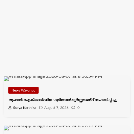
News Wayanad
തൂഫാൻ ഐക്യദാർഡ്യ ഫുട്ബോൾ ടൂർണ്ണമെൻ്റ് സംഘടിപ്പിച്ചു
Surya Karthika
August 7, 2026
0