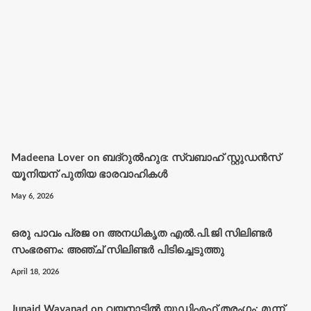
Madeena Lover
on
ബദ്റുൽഹുദ: സ്വബാഹ് സ്റ്റുഡൻസ്
യൂനിയന് പുതിയ ഭാരവാഹികൾ
May 6, 2026
ഒരു പാവം പ്രജ
on
അനധികൃത എൽ.പി.ജി സിലിണ്ടർ
സംഭരണം: അഞ്ച് സിലിണ്ടർ പിടിച്ചെടുത്തു
April 18, 2026
Junaid Wayanad
on
വയനാട്ടില്‍ യുഡിഎഫ് തരംഗം; മൂന്ന്