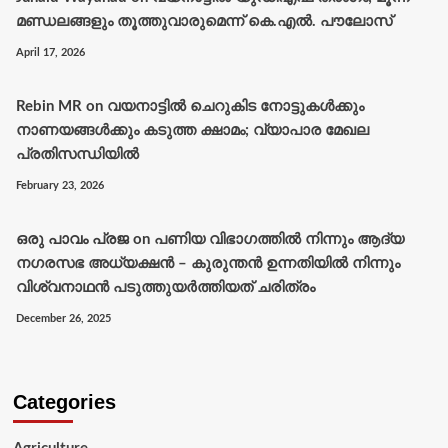
മണ്ഡലങ്ങളും തൂത്തുവാരുമെന്ന് കെ.എല്‍. പൗലോസ്
April 17, 2026
Rebin MR
on
വയനാട്ടിൽ ചെറുകിട നോട്ടുകൾക്കും
നാണയങ്ങൾക്കും കടുത്ത ക്ഷാമം; വ്യാപാര മേഖല
പ്രതിസന്ധിയിൽ
February 23, 2026
ഒരു പാവം പ്രജ
on
പണിയ വിഭാഗത്തിൽ നിന്നും ആദ്യ
നഗരസഭ അധ്യക്ഷൻ – കുരുന്തൻ ഉന്നതിയിൽ നിന്നും
വിശ്വനാഥൻ പടുത്തുയർത്തിയത് ചരിത്രം
December 26, 2025
Categories