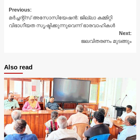
Post
Previous:
മർച്ചന്റ്സ് അസോസിയേഷൻ: ജില്ലാ കമ്മിറ്റി
navigation
വിഭാഗീയത സൃഷ്ടിക്കുന്നുവെന്ന് ഭാരവാഹികൾ
Next:
ജലവിതരണം മുടങ്ങും
Also read