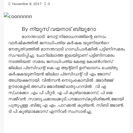
November 8, 2017
0
By ന്യൂസ് വയനാട് ബ്യൂറോ
മാനന്തവാടി: നോട്ട് നിരോധനത്തിന്റെ ഒന്നാം
വാര്‍ഷികത്തില്‍ ജനാധിപത്യ കർഷക യൂണിയന്‍റെ
നേതൃത്വത്തില്‍ മാനന്തവാടി ഗാന്ധിപാര്‍ക്കില്‍ പട്ടിണിസമരം
സംഘടിപ്പിച്ചു. ചോറില്ലാത്ത ഇലയിട്ടാണ് പട്ടിണിസമരം
നടത്തിയത്. സമരം ജനാധിപത്യ കേരള കോൺഗ്രസ്
ജില്ലാ പ്രസിഡന്റ് കെ എ ആന്റ്ണി ഉദ്ഘാടനം ചെയ്തു.
കര്‍ഷകയൂണിയന്‍ ജില്ലാ പ്രസിഡന്റ്‌ വി എം ജോസ്
അധ്യക്ഷനായി. വില്‍സന്‍ നെടുംകൊമ്പില്‍ ,ജോര്‍ജ്ജ്
ഊരാശ്ശേരി,അഡ്വ ജോര്‍ജ്ജ്‌വാതുപറമ്പില്‍ ,വി എ
സ്ചാക്കോ ,എം പി പീറ്റര്‍, എ പി കുര്യാക്കോസ്, പി ജെ
സജീവന്‍ ,സാബുചക്കാലക്കുടി,പൗലോസ്‌കുരി
ശിങ്കല്‍,ജോയി
പുതുപ്പള്ള ,ബിജു എ എം ,പാറക്കല്‍ കുര്യന്‍, സിബി ജോണ്‍,
ടി പി കുര്യാക്കോസ് എന്നിവര്‍ സംസാരിച്ചു.