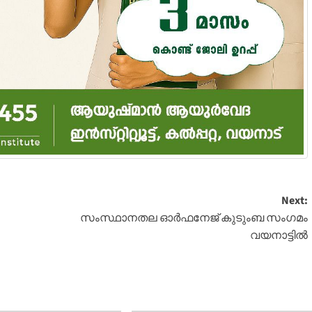
Next:
സംസ്ഥാനതല ഓര്‍ഫനേജ് കുടുംബ സംഗമം
വയനാട്ടില്‍