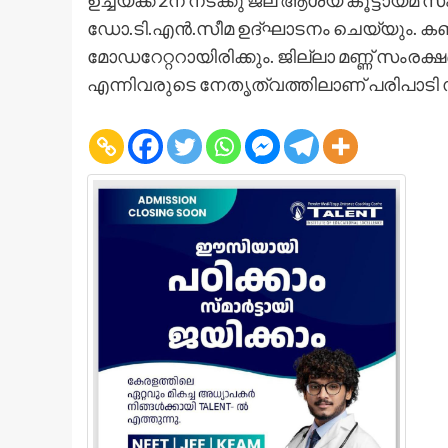
ഉച്ചയ്ക്ക് 2ന് നടക്കു ജല ആശയ കൂട്ടായ്
ഡോ.ടി.എന്‍.സീമ ഉദ്ഘാടനം ചെയ്യും. കബനി
മോഡറേറ്ററായിരിക്കും. ജില്ലാ മണ്ണ് സംരക്
എന്നിവരുടെ നേതൃത്വത്തിലാണ് പരിപാടി സം