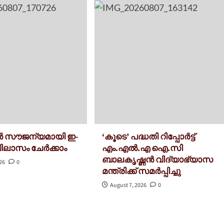
 സൗജന്യമായി ഇ-
‘കൂടെ’ പദ്ധതി റിപ്പോർട്ട്
ിലാസം ചേർക്കാം
എം.എൽ.എ ഐ.സി
ബാലകൃഷ്ണന്‍ വിദ്യാഭ്യാസ
026
0
മന്ത്രിക്ക് സമർപ്പിച്ചു
August 7, 2026
0