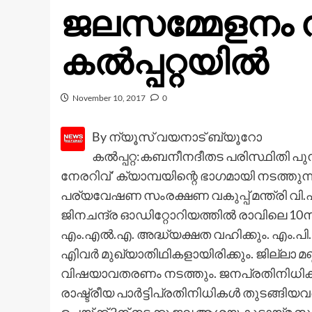
ജലസമ്മേളനം ന
കല്‍പ്പറ്റയില്‍
November 10, 2017
0
By ന്യൂസ് വയനാട് ബ്യൂറോ
കല്‍പ്പറ്റ:കബനീനദീതട പരിസ്ഥിതി 
നേരറിവ്' ക്യാമ്പയിന്റെ ഭാഗമായി നടത്തുന
പര്യവേഷണ സംരക്ഷണ വകുപ്പ് മന്ത്രി വി.എസ
ജിനചന്ദ്ര ഓഡിറ്റോറിയത്തില്‍ രാവിലെ 10ന് 
എം.എല്‍.എ. അദ്ധ്യക്ഷത വഹിക്കും. എം.പ
എിവര്‍ മുഖ്യാതിഥികളായിരിക്കും. ജില്ലാ 
വിഷയാവതരണം നടത്തും. ജനപ്രതിനിധികള്‍, 
രാഷ്ട്രീയ പാര്‍ട്ടിപ്രതിനിധികള്‍ തുടങ്ങിയവര്