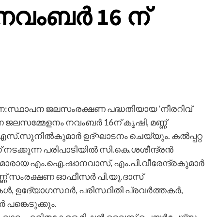
വംബര്‍ 16 ന്
പുന:സ്ഥാപന ജലസംരക്ഷണ പദ്ധതിയായ 'നീരറിവ്
്ന ജലസമ്മേളനം നവംബര്‍ 16ന് കൃഷി, മണ്ണ്
്.സുനില്‍കുമാര്‍ ഉദ്ഘാടനം ചെയ്യും. കല്‍പ്പറ്റ
നടക്കുന്ന പരിപാടിയില്‍ സി.കെ.ശശീന്ദ്രന്‍
ി.മാരായ എം.ഐ.ഷാനവാസ്, എം.പി.വീരേന്ദ്രകുമാര്‍
മണ്ണ് സംരക്ഷണ ഓഫീസര്‍ പി.യു.ദാസ്
ഉദേ്യാഗസ്ഥര്‍, പരിസ്ഥിതി പ്രവര്‍ത്തകര്‍,
‍ പങ്കെടുക്കും.