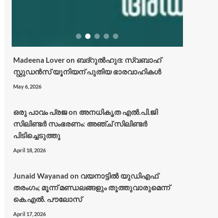
Madeena Lover
on
ബദ്റുൽഹുദ: സ്വബാഹ്
സ്റ്റുഡൻസ് യൂനിയന് പുതിയ ഭാരവാഹികൾ
May 6, 2026
ഒരു പാവം പ്രജ
on
അനധികൃത എൽ.പി.ജി
സിലിണ്ടർ സംഭരണം: അഞ്ച് സിലിണ്ടർ
പിടിച്ചെടുത്തു
April 18, 2026
Junaid Wayanad
on
വയനാട്ടില്‍ യുഡിഎഫ്
തരംഗം; മൂന്ന് മണ്ഡലങ്ങളും തൂത്തുവാരുമെന്ന്
കെ.എല്‍. പൗലോസ്
April 17, 2026