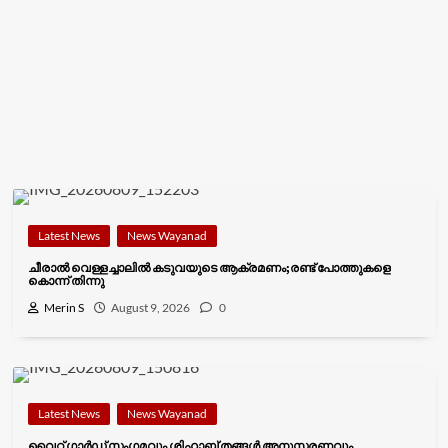
Latest News
News Wayanad
ചീരാൽ വെള്ളച്ചാലിൽ കടുവയുടെ ആക്രമണം;രണ്ട് പോത്തുകളെ
കൊന്ന് തിന്നു
Merin S
August 9, 2026
0
Latest News
News Wayanad
വൈറ്റ് ഗാർഡ് സംഗമവും ശിഹാബ് തങ്ങൾ അനുസ്മരണവും