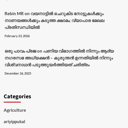
Rebin MR
on
വയനാട്ടിൽ ചെറുകിട നോട്ടുകൾക്കും
നാണയങ്ങൾക്കും കടുത്ത ക്ഷാമം; വ്യാപാര മേഖല
പ്രതിസന്ധിയിൽ
February 23, 2026
ഒരു പാവം പ്രജ
on
പണിയ വിഭാഗത്തിൽ നിന്നും ആദ്യ
നഗരസഭ അധ്യക്ഷൻ – കുരുന്തൻ ഉന്നതിയിൽ നിന്നും
വിശ്വനാഥൻ പടുത്തുയർത്തിയത് ചരിത്രം
December 26, 2025
Categories
Agriculture
ariyippukal