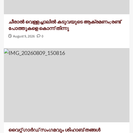
ചീരാൽ വെള്ളച്ചാലിൽ കടുവയുടെ ആക്രമണം;രണ്ട്
പോത്തുകളെ കൊന്ന് തിന്നു
August 9, 2026
0
വൈറ്റ് ഗാർഡ് സംഗമവും ശിഹാബ് തങ്ങൾ