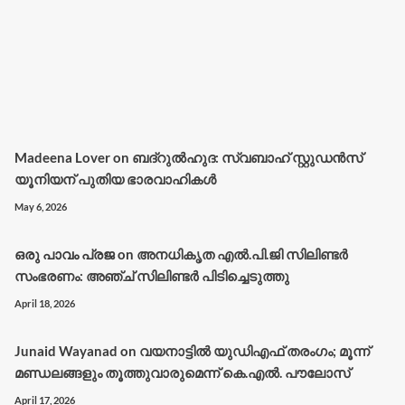
Madeena Lover
on
ബദ്റുൽഹുദ: സ്വബാഹ് സ്റ്റുഡൻസ്
യൂനിയന് പുതിയ ഭാരവാഹികൾ
May 6, 2026
ഒരു പാവം പ്രജ
on
അനധികൃത എൽ.പി.ജി സിലിണ്ടർ
സംഭരണം: അഞ്ച് സിലിണ്ടർ പിടിച്ചെടുത്തു
April 18, 2026
Junaid Wayanad
on
വയനാട്ടില്‍ യുഡിഎഫ് തരംഗം; മൂന്ന്
മണ്ഡലങ്ങളും തൂത്തുവാരുമെന്ന് കെ.എല്‍. പൗലോസ്
April 17, 2026