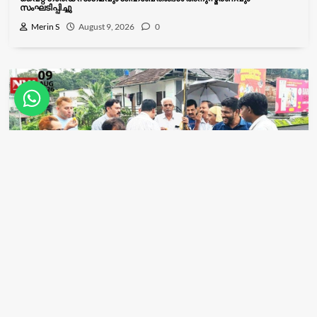
സംഘടിപ്പിച്ചു
Merin S
August 9, 2026
0
Latest News
News Wayanad
വ്യാപാര ദിനം: പതാക ഉയർത്തലും മധുരവിതരണവും സംഘടിപ്പിച്ചു
Merin S
August 9, 2026
0