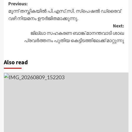
Post
Previous:
മൂന്ന് തസ്തികയിൽ പി.എസ്.സി. സ്പെഷൽ ഡ്രൈവ്
navigation
വഴി നിയമനം ഊർജിതമാക്കുന്നു.
Next:
ജില്ലാ സഹകരണ ബാങ്ക് മാനന്തവാടി ശാഖ
പ്രവര്‍ത്തനം പുതിയ കെട്ടിടത്തിലേക്ക് മാറ്റുന്നു
Also read