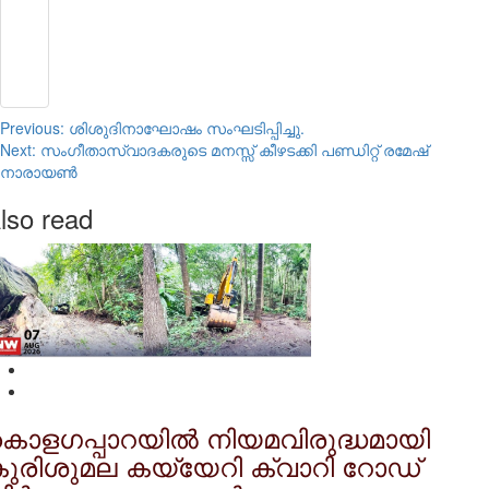
Post
Previous:
ശിശുദിനാഘോഷം സംഘടിപ്പിച്ചു.
Next:
സംഗീതാസ്വാദകരുടെ മനസ്സ് കീഴടക്കി പണ്ഡിറ്റ് രമേഷ്
navigation
നാരായൺ
lso read
ൊളഗപ്പാറയിൽ നിയമവിരുദ്ധമായി
ുരിശുമല കയ്യേറി ക്വാറി റോഡ്