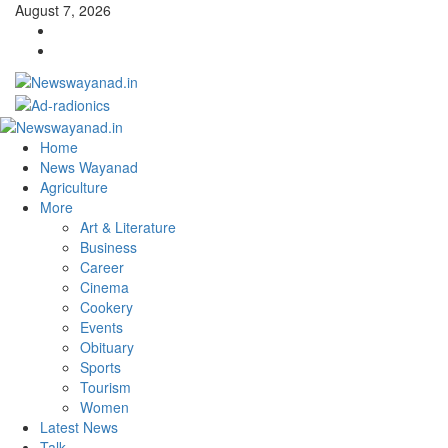
Skip
August 7, 2026
to
Facebook
content
Telegram
Primary
Menu
Home
News Wayanad
Agriculture
More
Art & Literature
Business
Career
Cinema
Cookery
Events
Obituary
Sports
Tourism
Women
Latest News
Talk