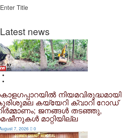
Enter Title
Latest news
ൊളഗപ്പാറയിൽ നിയമവിരുദ്ധമായി
ുരിശുമല കയ്യേറി ക്വാറി റോഡ്
ിർമ്മാണം; ജനങ്ങൾ തടഞ്ഞു,
െഷീനുകൾ മാറ്റിയില്ല
August 7, 2026
0