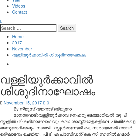
Videos
Contact
Search
for:
Home
2017
November
വള്ളിയൂർക്കാവിൽ ശിശുദിനാഘോഷം
വള്ളിയൂർക്കാവിൽ
ശിശുദിനാഘോഷം
November 15, 2017
0
By ന്യൂസ് വയനാട് ബ്യൂറോ
മാനന്തവാടി:വള്ളിയൂര്‍ക്കാവ് നെഹ്‌റു മെമ്മോറിയല്‍ യു പി
സ്കൂളില്‍ ശിശുദിനാഘോഷവും കലാ ശാസ്ത്രമേളകളിലെ പ്രതിഭകളെ
അനുമോദിക്കലും നടത്തി. സ്കൂള്‍മാനേജര്‍ കെ നാരായണന്‍ നായര്‍
ഉദ്ഘാടനം ചെയ്തു. പി ടി എ പ്രസിഡന്റ് കെ സി സുനില്‍കുമാര്‍