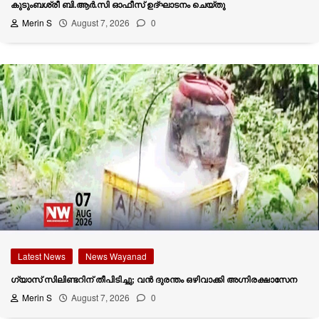
കുടുംബശ്രീ ബി.ആര്‍.സി ഓഫീസ് ഉദ്ഘാടനം ചെയ്തു
Merin S
August 7, 2026
0
Latest News
News Wayanad
ഗ്യാസ് സിലിണ്ടറിന് തീപിടിച്ചു; വൻ ദുരന്തം ഒഴിവാക്കി അഗ്നിരക്ഷാസേന
Merin S
August 7, 2026
0