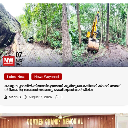
Latest News
News Wayanad
കൊളഗപ്പാറയിൽ നിയമവിരുദ്ധമായി കുരിശുമല കയ്യേറി ക്വാറി റോഡ്
നിർമ്മാണം; ജനങ്ങൾ തടഞ്ഞു, മെഷീനുകൾ മാറ്റിയില്ല
Merin S
August 7, 2026
0