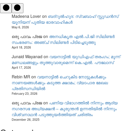
Madeena Lover
on
ബദ്റുൽഹുദ: സ്വബാഹ് സ്റ്റുഡൻസ്
യൂനിയന് പുതിയ ഭാരവാഹികൾ
May 6, 2026
ഒരു പാവം പ്രജ
on
അനധികൃത എൽ.പി.ജി സിലിണ്ടർ
സംഭരണം: അഞ്ച് സിലിണ്ടർ പിടിച്ചെടുത്തു
April 18, 2026
Junaid Wayanad
on
വയനാട്ടില്‍ യുഡിഎഫ് തരംഗം; മൂന്ന്
മണ്ഡലങ്ങളും തൂത്തുവാരുമെന്ന് കെ.എല്‍. പൗലോസ്
April 17, 2026
Rebin MR
on
വയനാട്ടിൽ ചെറുകിട നോട്ടുകൾക്കും
നാണയങ്ങൾക്കും കടുത്ത ക്ഷാമം; വ്യാപാര മേഖല
പ്രതിസന്ധിയിൽ
February 23, 2026
ഒരു പാവം പ്രജ
on
പണിയ വിഭാഗത്തിൽ നിന്നും ആദ്യ
നഗരസഭ അധ്യക്ഷൻ – കുരുന്തൻ ഉന്നതിയിൽ നിന്നും
വിശ്വനാഥൻ പടുത്തുയർത്തിയത് ചരിത്രം
December 26, 2025