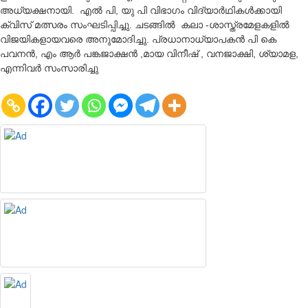
അധ്യക്ഷനായി. എല്‍ പി, യു പി വിഭാഗം വിദ്യാര്‍ഥികള്‍ക്കായി
ക്വിസ് മത്സരം സംഘടിപ്പിച്ചു. ചടങ്ങില്‍ കലാ -ശാസ്ത്രമേളകളില്‍
വിജയികളായവരെ അനുമോദിച്ചു. പ്രധാനാധ്യാപകന്‍ പി കെ
പവനന്‍, എം ആര്‍ പങ്കജാക്ഷന്‍ ,മായ വിനീഷ് , വനജാക്ഷി, ശ്യാമള,
എന്നിവര്‍ സംസാരിച്ചു