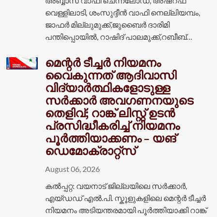
അബ്ബാസ് വാഫി ചെന്നലോഡ്, അഷ്റഫ്
വെള്ളിലാടി, ശംസുദ്ദീൻ വാഫി നെല്ലിയമ്പം,
ജാഫർ മില്ലുമുക്ക്,ജുബൈർ ദാരിമി
പന്തിപ്പൊയിൽ, റാഷിദ് പാലമുക്ക്,റബീബ്…
മെന്റർ ടീച്ചർ നിയമനം
വൈകുന്നത് ആദിവാസി
വിദ്യാർത്ഥികളോടുള്ള
സർക്കാർ അവഗണനയുടെ
തെളിവ്; റാങ്ക് ലിസ്റ്റ് ഉടൻ
പ്രസിദ്ധീകരിച്ച് നിയമനം
പൂർത്തിയാക്കണം – യങ്
ഡെമോക്രാറ്റ്സ്
August 06, 2026
കൽപ്പറ്റ: വയനാട് ജില്ലയിലെ സർക്കാർ,
എയ്ഡഡ് എൽ.പി. സ്കൂളുകളിലെ മെന്റർ ടീച്ചർ
നിയമനം അടിയന്തരമായി പൂർത്തിയാക്കി റാങ്ക്