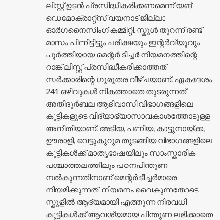
ലിസ്റ്റ് ഉടൻ പ്രസിദ്ധീകരിക്കണമെന്ന് യങ്
ഡെമോക്രാറ്റ്സ് വയനാട് ജില്ലാ
ഓർഗനൈസിംഗ് കമ്മിറ്റി. സ്കൂൾ തുറന്ന് രണ്ട്
മാസം പിന്നിട്ടിട്ടും പരീക്ഷയും ഇന്റർവ്യൂവും
പൂർത്തിയായ മെന്റർ ടീച്ചർ നിയമനത്തിന്റെ
റാങ്ക് ലിസ്റ്റ് പ്രസിദ്ധീകരിക്കാത്തത്
സർക്കാരിന്റെ ഗുരുതര വീഴ്ചയാണ്. ഏകദേശം
241 ഒഴിവുകൾ നികത്താതെ തുടരുന്നത്
അതിദുർബല ആദിവാസി വിഭാഗങ്ങളിലെ
കുട്ടികളുടെ വിദ്യാഭ്യാസാവകാശത്തോടുള്ള
അനീതിയാണ്. അടിയ, പണിയ, കാട്ടുനായ്ക്ക,
ഊരാളി, വെട്ടുകുറുമ തുടങ്ങിയ വിഭാഗങ്ങളിലെ
കുട്ടികൾക്ക് മാതൃഭാഷയിലും സാംസ്കാരിക
പശ്ചാത്തലത്തിലും പഠനപിന്തുണ
നൽകുന്നതിനാണ് മെന്റർ ടീച്ചർമാരെ
നിയമിക്കുന്നത്. നിയമനം വൈകുന്നതോടെ
സ്കൂളിൽ ആദ്യമായി എത്തുന്ന നിരവധി
കുട്ടികൾക്ക് ആവശ്യമായ പിന്തുണ ലഭിക്കാതെ