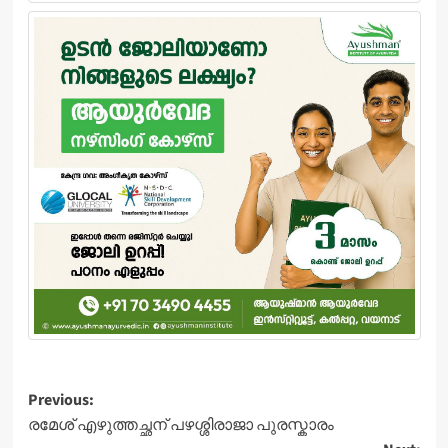
Post
Previous:
രമേശ് എഴുത്തച്ഛന് പഴശ്ശിരാജാ പുരസ്കാരം
navigation