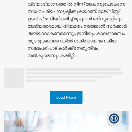
വിദ്യാഭ്യാസത്തിൽ നിന്ന് അകന്നുപോകുന്ന
സാഹചര്യം സൃഷ്ടിക്കുകയാണ്. റാങ്ക് ലിസ്റ്റ്
ഉടൻ പ്രസിദ്ധീകരിച്ച് മുഴുവൻ ഒഴിവുകളിലും
അടിയന്തരമായി നിയമനം നടത്താൻ സർക്കാർ
തയ്യാറാകണമെന്നും ഇനിയും കാലതാമസം
തുടരുകയാണെങ്കിൽ ശക്തമായ ജനകീയ
സമരപരിപാടികൾക്ക് നേതൃത്വം
നൽകുമെന്നും കമ്മിറ്റി…
Load More