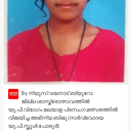
By ന്യൂസ് വയനാട് ബ്യൂറോ
ജില്ല ശാസ്ത്രോത്സവത്തിൽ
യു.പി.വിഭാഗം മലയാള പ്രസംഗ മത്സരത്തിൽ
വിജയിച്ച അഭിന്യ ബിജു (സർവ്വോദയ
യു.പി.സ്ക്കൂൾ പോരൂർ)