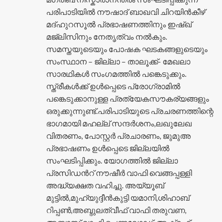
പരിപാടിയിൽ നൗഷാദ് ബാഖവി ചിറയിൻകീഴ്
മദ്ഹുറസൂൽ പ്രഭാഷണത്തിനും ഇഷ്ഖ്
മജ്ലിസിനും നേതൃത്വം നൽകും.
സമസ്തയുടെയും പോഷക ഘടകങ്ങളുടെയും
സംസ്ഥാന – ജില്ലാ – താലൂക്ക്- മേഖലാ
സാരഥികൾ സംഗമത്തിൽ പങ്കെടുക്കും.
സ്ത്രീകൾക്ക് ഉൾപ്പെടെ പ്രോഗ്രാമിൽ
പങ്കെടുക്കാനുള്ള പ്രത്യേകസൗകര്യങ്ങളും
ഒരുക്കുന്നുണ്ട്.പരിപാടിയുടെ പ്രചരണത്തിന്റെ
ഭാഗമായി മഹല്ല് സന്ദർശനം,ലഖുലേഖ
വിതരണം, പോസ്റ്റർ പ്രചാരണം, ജുമുഅ
പ്രഭാഷണം ഉൾപ്പെടെ ജില്ലയിൽ
സംഘടിപ്പിക്കും. യോഗത്തിൽ ജില്ലാ
പ്രസിഡൻറ് നൗഷീർ വാഫി വെങ്ങപ്പള്ളി
അദ്ധ്യക്ഷത വഹിച്ചു. അയ്യൂബ്
മുട്ടിൽ,മുഹ്യുദ്ദീൻകുട്ടി യമാനി,ശിഹാബ്
റിപ്പൺ,അബ്ദുലത്വീഫ് വാഫി തരുവണ,