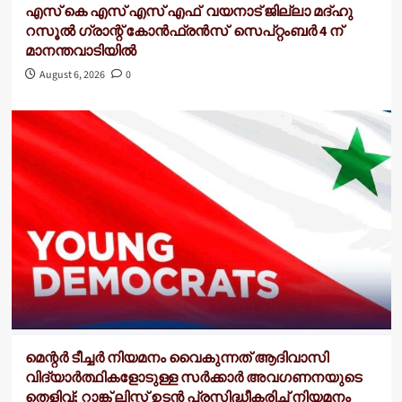
എസ് കെ എസ് എസ് എഫ് വയനാട് ജില്ലാ മദ്ഹു
റസൂൽ ഗ്രാന്റ് കോൻഫ്രൻസ് സെപ്റ്റംബർ 4 ന്
മാനന്തവാടിയിൽ
August 6, 2026
0
മെന്റർ ടീച്ചർ നിയമനം വൈകുന്നത് ആദിവാസി
വിദ്യാർത്ഥികളോടുള്ള സർക്കാർ അവഗണനയുടെ
തെളിവ്; റാങ്ക് ലിസ്റ്റ് ഉടൻ പ്രസിദ്ധീകരിച്ച് നിയമനം