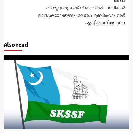
Next:
വിശുദ്ധരുടെ ജീവിതം വിശ്വാസികൾ
മാതൃകയാക്കണം; ഡോ. ഏബ്രഹാം മാർ
എപ്പിഫാനിയോസ്
Also read