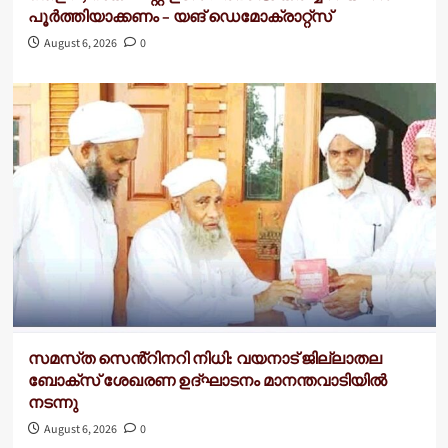
പൂർത്തിയാക്കണം – യങ് ഡെമോക്രാറ്റ്സ്
August 6, 2026
0
സമസ്‌ത സെൻ്റിനറി നിധി: വയനാട് ജില്ലാതല
ബോക്സ് ശേഖരണ ഉദ്ഘാടനം മാനന്തവാടിയിൽ
നടന്നു
August 6, 2026
0