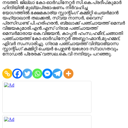
നടത്തി. ജില്ലാ കോ-ഓര്‍ഡിനേറ്റര്‍ സി.കെ.പ്രദീപ്കുമാര്‍
ഹിന്ദിയില്‍ മുഖ്യപ്രഭാഷണം നിര്‍വഹിച്ച
യോഗത്തില്‍.ക്ഷേമകാര്യ സ്റ്റാന്റിംഗ് കമ്മിറ്റി ചെയര്‍മാന്‍
യഹ്‌യാഖാന്‍ തലക്കല്‍, സ്വയ നാസര്‍, വൈസ്
പ്രസിഡണ്ട് പി.ഹരിഹരന്‍, ബ്ലോക്ക് പഞ്ചായത്ത് മെമ്പര്‍
വിജയകുമാരി.എന്‍.എസ് ഗ്രാമ പഞ്ചായത്ത്
മെമ്പര്‍മാരായ കെ.വിജയന്‍, കാപ്പന്‍ ഹംസ,ഹമീദ്,ചങ്ങാതി
പഞ്ചായത്ത് കോ-ഓര്‍ഡിനേറ്റര്‍ അബ്ദുറഹ്മാന്‍,മുഹമ്മദ്,
എിവര്‍ സംസാരിച്ചു. ഗ്രാമ പഞ്ചായത്ത് വിദ്യാഭ്യാസ
സ്റ്റാന്റിംഗ് കമ്മിറ്റി ചെയര്‍ പേഴ്സണ്‍ യശോദ സ്വാഗതവും
നോഡല്‍ പ്രേരക് വത്സല.കെ.വി നന്ദിയും പറഞ്ഞു.