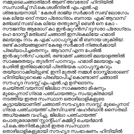
നമ്മുടെചെങ്ങാതിമാര്‍ ആണ് അവരോട് ഹിന്ദിയില്‍
സംസാരിച്ച് സി.കെ.ശശീന്ദ്രന്‍ എം.എല്‍.എ
ശ്രദ്ധേയനായി. ' കേരള്‍ രാജ്യ സര്‍ക്കാര്‍ സബ് ലോഗോം
കെ ലിയേ ദൊ് നയാ പ്രോഗ്രാം ബനായ. ഏക് ആവാസ്
മത്‌ലബ് സബ് കെ ലിയേ തന്തുരസ്തി ബെന്‍ നെ കോ –
സൗജന്യ ആരോഗ് കാ ഇന്‍ഷൂറന്‍സ് ദൂസരാ പ്രോഗ്രാം
ഹെ ദോസ്തീ മത്‌ലബ് ചങ്ങാതി ഇസ്‌കെലിയേ ഹമാരി
മലയാളം നാം ക ഏക് പാഠപുസ്തക് ഭീ ബനായ ശുക്രിയ'.
രണ്ട് കാര്യങ്ങളാണ് കേരള സര്‍ക്കാര്‍ നിങ്ങള്‍ക്കായി
പ്രഖ്യാപിച്ചതെന്നും ആവാസ് എന്ന പേരില്‍
ഇന്‍ഷൂറന്‍സ് പദ്ധതി, രണ്ടാമത് ചങ്ങാതി മലയാളത്തില്‍
സാക്ഷരതയും തുടര്‍ന്ന് പഠനവും. ഹമാരി മലയാളം എ
പേരില്‍ ഇതിലേക്കായി പ്രത്യേക പാഠപുസ്തകവും
തയ്യാറാക്കിയിട്ടുണ്ട്. ഇനി മുതല്‍ നമ്മള്‍ ദോസ്ത്മാരാണെ്
ഹിന്ദിയിലുറെക്കെ പ്രഖ്യാപിച്ച് കൊണ്ടാണ് ചങ്ങാതി
സൗഹൃദ സദസ്സ് എം.എല്‍.എ ഉദ്ഘാടനം
ചെയ്തത്.വയനാട് ജില്ലാ സാക്ഷരതാ മിഷനും
മൂപ്പൈനാട് ഗ്രാമ പഞ്ചായത്തും സംയുക്തമായി
നടത്തിയ ഇതര സംസ്ഥാന തൊഴിലാളികളുടെ
കൂട്ടായ്മയാണിത് ചങ്ങാതി സൗഹൃദേ സദസ്സ്. മൂപ്പൈനാട്
ഗ്രാമ പഞ്ചായത്ത് പ്രസിഡണ്ട് ഷഹര്‍ബാന്‍ സൈതലി
അധ്യക്ഷത വഹിച്ചു. ജില്ലാ പഞ്ചായത്ത്
പൊതുമരാമത്ത് സ്റ്റാന്റിംഗ് കമ്മിറ്റി ചെയര്‍മാന്‍
പി.കെ.അനില്‍കുമാര്‍ ഇതര സംസ്ഥാന
തൊഴിലാളികളുമായി സൗഹൃദ സംഭാഷണം ഹിന്ദിയില്‍