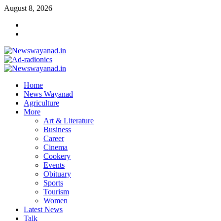
Skip
August 8, 2026
to
Facebook
content
Telegram
Primary
Menu
Home
News Wayanad
Agriculture
More
Art & Literature
Business
Career
Cinema
Cookery
Events
Obituary
Sports
Tourism
Women
Latest News
Talk