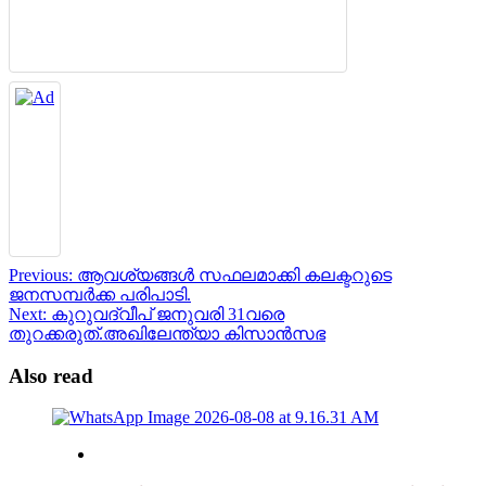
Post
Previous:
ആവശ്യങ്ങൾ സഫലമാക്കി കലക്ടറുടെ
ജനസമ്പർക്ക പരിപാടി.
navigation
Next:
കുറുവദ്വീപ് ജനുവരി 31വരെ
തുറക്കരുത്.അഖിലേന്ത്യാ കിസാൻസഭ
Also read