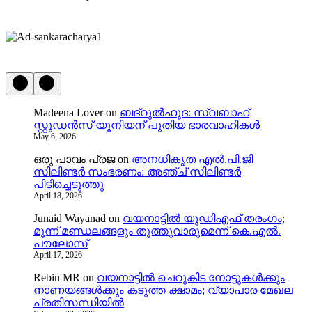
Madeena Lover
on
ബദ്റുൽഹുദ: സ്വബാഹ്
സ്റ്റുഡൻസ് യൂനിയന് പുതിയ ഭാരവാഹികൾ
May 6, 2026
ഒരു പാവം പ്രജ
on
അനധികൃത എൽ.പി.ജി
സിലിണ്ടർ സംഭരണം: അഞ്ച് സിലിണ്ടർ
പിടിച്ചെടുത്തു
April 18, 2026
Junaid Wayanad
on
വയനാട്ടില്‍ യുഡിഎഫ് തരംഗം;
മൂന്ന് മണ്ഡലങ്ങളും തൂത്തുവാരുമെന്ന് കെ.എല്‍.
പൗലോസ്
April 17, 2026
Rebin MR
on
വയനാട്ടിൽ ചെറുകിട നോട്ടുകൾക്കും
നാണയങ്ങൾക്കും കടുത്ത ക്ഷാമം; വ്യാപാര മേഖല
പ്രതിസന്ധിയിൽ