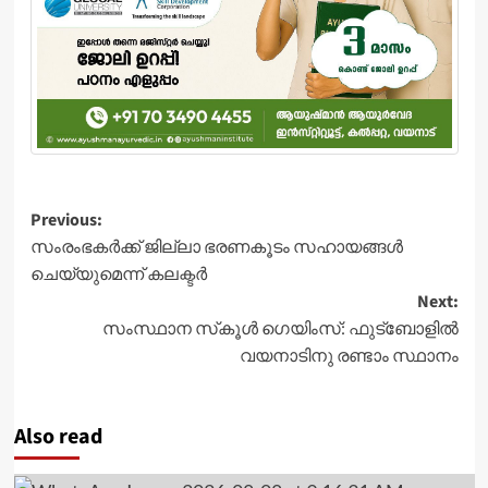
Post
Previous:
സംരംഭകർക്ക് ജില്ലാ ഭരണകൂടം സഹായങ്ങൾ
navigation
ചെയ്യുമെന്ന് കലക്ടർ
Next:
സംസ്ഥാന സ്‌കൂള്‍ ഗെയിംസ്: ഫുട്‌ബോളില്‍
വയനാടിനു രണ്ടാം സ്ഥാനം
Also read