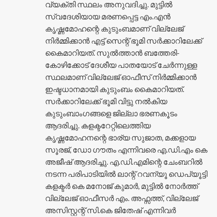
വ്യക്തി സ്ഥലം അനുവദിച്ചു. മുട്ടിൽ
സ്വദേശിയായ മരണപ്പെട്ട എം.എൻ
കൃഷ്ണമോഹന്റെ കുടുംബമാണ് വില്ലേജ്
നിർമ്മിക്കാൻ എട്ട് സെന്റ് ഭൂമി സർക്കാറിലേക്ക്
കൈമാറിയത്. സുൽത്താൻ ബത്തേരി-
കോഴിക്കോട് ദേശീയ പാതയോട് ചേർന്നുള്ള
സ്ഥലമാണ് വില്ലേജ് ഓഫീസ് നിർമ്മിക്കാൻ
ഇഷ്ടധാനമായി കുടുംബം കൈമാറിയത്.
സർക്കാറിലേക്ക് ഭൂമി വിട്ടു നൽകിയ
കുടുംബാംഗങ്ങളെ ജില്ലാ ഭരണകൂടം
ആദരിച്ചു. കളക്ടറേറ്റിലെത്തിയ
കൃഷ്ണമോഹനന്റെ ഭാര്യ സുജാത, മക്കളായ
സൂരജ്, ഡോ ഗൗതം എന്നിവരെ എ.ഡി.എം കെ
അജീഷ് ആദരിച്ചു. എ.ഡി.എമിന്റെ ചേംബറിൽ
നടന്ന പരിപാടിയിൽ ലാന്റ് റവന്യൂ ഡെപ്യൂട്ടി
കളക്ടർ കെ മനോജ് കുമാർ, മുട്ടിൽ നോർത്ത്
വില്ലേജ് ഓഫീസർ എം. അഫ്സത്ത്, വില്ലേജ്
അസിസ്റ്റന്റ് സി.കെ ജിതേഷ് എന്നിവർ