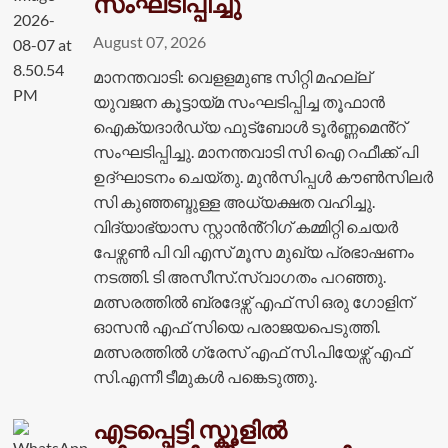
സംഘടിപ്പിച്ചു
August 07, 2026
മാനന്തവാടി: വെളളമുണ്ട സിറ്റി മഹല്ല്
യുവജന കൂട്ടായ്മ സംഘടിപ്പിച്ച തൂഫാൻ
ഐക്യദാർഡ്യ ഫുട്ബോൾ ടൂർണ്ണമെൻ്റ്
സംഘടിപ്പിച്ചു. മാനന്തവാടി സി ഐ റഫീക്ക് പി
ഉദ്ഘാടനം ചെയ്തു. മുൻസിപ്പൾ കൗൺസിലർ
സി കുഞ്ഞബ്ദുള്ള അധ്യക്ഷത വഹിച്ചു.
വിദ്യാഭ്യാസ സ്റ്റാൻൻ്റിഗ് കമ്മിറ്റി ചെയർ
പേഴ്സൺ പി വി എസ് മൂസ മുഖ്യ പ്രഭാഷണം
നടത്തി. ടി അസീസ്.സ്വാഗതം പറഞ്ഞു.
മത്സരത്തിൽ ബ്രദേഴ്സ് എഫ് സി ഒരു ഗോളിന്
ഓസൻ എഫ് സിയെ പരാജയപെടുത്തി.
മത്സരത്തിൽ ഗ്രേസ് എഫ് സി.പിയേഴ്സ് എഫ്
സി.എന്നീ ടീമുകൾ പങ്കെടുത്തു.
എടപ്പെട്ടി സ്കൂളിൽ