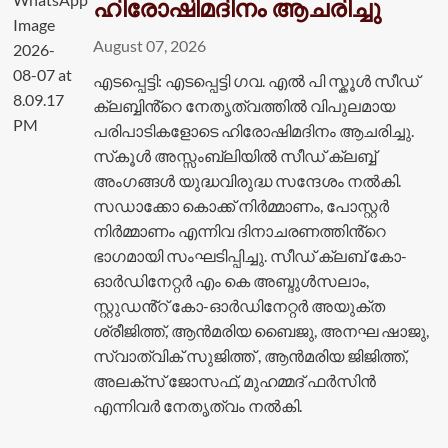
ഹിരോഷിമദിനം ആചരിച്ചു
August 07, 2026
എടപ്പെട്ടി: എടപ്പെട്ടി ഗവ. എൽ പി സ്കൂൾ സീഡ്
ക്ലബ്ബിൻ്റെ നേതൃത്വത്തിൽ വിപുലമായ
പരിപാടികളോടെ ഹിരോഷിമദിനം ആചരിച്ചു.
സ്‌കൂൾ അസ്സംബ്ലിയിൽ സീഡ് ക്ലബ്ബ്
അംഗങ്ങൾ യുദ്ധവിരുദ്ധ സന്ദേശം നൽകി.
സഡാക്കോ കൊക്ക് നിർമ്മാണം, പോസ്റ്റർ
നിർമ്മാണം എന്നിവ ദിനാചരണത്തിൻ്റെ
ഭാഗമായി സംഘടിപ്പിച്ചു. സീഡ് ക്ലബ് കോ-
ഓർഡിനേറ്റർ എം കെ അബ്ദുൾസലാം,
സ്റ്റുഡൻ്റ് കോ-ഓർഡിനേറ്റർ അയുക്ത
ശ്രീജിത്ത്, ആൻമരിയ ബൈജു, അനഘ ഷാജു,
സ്വാത്വിക് സുജിത്ത് , ആൻമരിയ ജിജിത്ത്,
അലക്സ് ജോസഫ്, മുഹമ്മദ് ഫർസിൻ
എന്നിവർ നേതൃത്വം നൽകി.