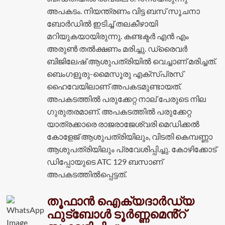
അപകടം. നിയന്ത്രണം വിട്ട ബസ് സൂചനാ
ബോർഡിൽ ഇടിച്ച് തലകീഴായി
മറിയുകയായിരുന്നു. കണ്ടക്ടർ എൻ എം
അരുൺ തൽക്ഷണം മരിച്ചു. ഡ്രൈവർ
ബിജിലേഷ് ആശുപത്രിയിൽ വെച്ചാണ് മരിച്ചത്.
ബെംഗളൂരു-മൈസൂരു എക്സ്പ്രസ്
ഹൈവേയിലാണ് അപകടമുണ്ടായത്.
അപകടത്തിൽ പരുക്കേറ്റ നാല് പേരുടെ നില
ഗുരുതരമാണ്. അപകടത്തിൽ പരുക്കേറ്റ
യാത്രക്കാരെ രാജരാജേശ്വരി മെഡിക്കൽ
കോളേജ് ആശുപത്രിയിലും, വിടതി കെമ്പണ്ണാ
ആശുപത്രിയിലും പ്രവേശിപ്പിച്ചു. കോഴിക്കോട്
ഡിപ്പോയുടെ ATC 129 ബസാണ്
അപകടത്തിൽപ്പെട്ടത്.
തൂഫാൻ ഐക്യദാർഡ്യ
ഫുട്ബോൾ ടൂർണ്ണമെൻ്റ്