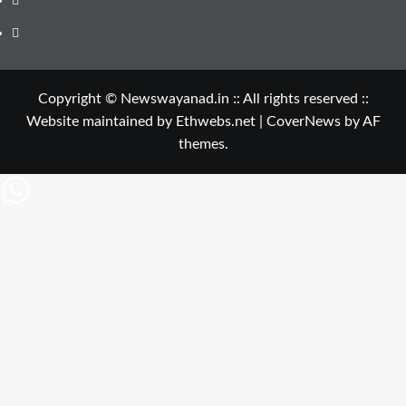
Telegram
Copyright © Newswayanad.in :: All rights reserved ::
Website maintained by Ethwebs.net
|
CoverNews
by AF
themes.