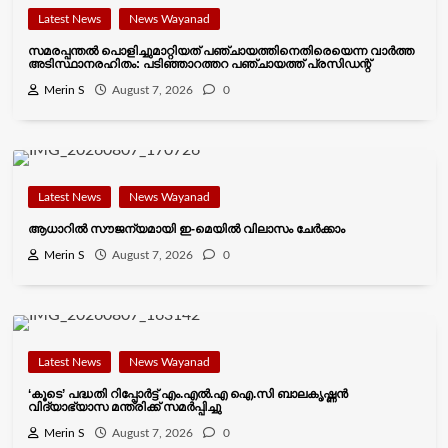
Latest News
News Wayanad
സമരപ്പന്തൽ പൊളിച്ചുമാറ്റിയത് പഞ്ചായത്തിനെതിരെയെന്ന വാർത്ത
അടിസ്ഥാനരഹിതം: പടിഞ്ഞാറത്തറ പഞ്ചായത്ത് പ്രസിഡന്റ്
Merin S
August 7, 2026
0
Latest News
News Wayanad
ആധാറിൽ സൗജന്യമായി ഇ-മെയിൽ വിലാസം ചേർക്കാം
Merin S
August 7, 2026
0
Latest News
News Wayanad
‘കൂടെ’ പദ്ധതി റിപ്പോർട്ട് എം.എൽ.എ ഐ.സി ബാലകൃഷ്ണന്‍
വിദ്യാഭ്യാസ മന്ത്രിക്ക് സമർപ്പിച്ചു
Merin S
August 7, 2026
0