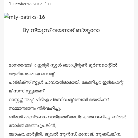
October 16, 2017
0
By ന്യൂസ് വയനാട് ബ്യൂറോ
മാനന്തവാടി ∙: ഇന്റർ സ്കൂൾ ബാഡ്മിന്റൺ ടൂർണമെന്റിൽ
ആതിഥേയരായ സെന്റ്
പാട്രിക്സ് സ്കൂൾ ചാമ്പ്യൻമാരായി. കേണിച്ചറ ഇൻഫെന്റ്
ജീസസ് സ്കൂളാണ്
റണ്ണേഴ്സ് അപ്പ്. പിടിഎ പ്രസിഡന്റ് ബേബി ജെയിംസ്
സമ്മാനദാനം നിർവഹിച്ചു.
ബ്രദർ ഏബ്രഹാം വാര്യത്ത് അധ്യക്ഷത വഹിച്ചു. ബ്രദർ
ജോർജ് അഞ്ചുപങ്കിൽ,
ജോഷ്വ മാർട്ടിൻ, ജുവൽ ആൻസ്, മനോജ്, ആഞ്ചലീന,