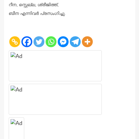
റീന, സ്റ്റെല്ല, ശ്രീജിത്ത്,
ബീന എന്നിവർ പ്രസംഗിച്ചു.