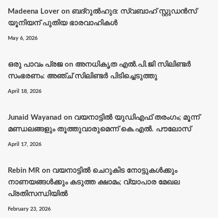
Madeena Lover
on
ബദ്റുൽഹുദ: സ്വബാഹ് സ്റ്റുഡൻസ്
യൂനിയന് പുതിയ ഭാരവാഹികൾ
May 6, 2026
ഒരു പാവം പ്രജ
on
അനധികൃത എൽ.പി.ജി സിലിണ്ടർ
സംഭരണം: അഞ്ച് സിലിണ്ടർ പിടിച്ചെടുത്തു
April 18, 2026
Junaid Wayanad
on
വയനാട്ടില്‍ യുഡിഎഫ് തരംഗം; മൂന്ന്
മണ്ഡലങ്ങളും തൂത്തുവാരുമെന്ന് കെ.എല്‍. പൗലോസ്
April 17, 2026
Rebin MR
on
വയനാട്ടിൽ ചെറുകിട നോട്ടുകൾക്കും
നാണയങ്ങൾക്കും കടുത്ത ക്ഷാമം; വ്യാപാര മേഖല
പ്രതിസന്ധിയിൽ
February 23, 2026