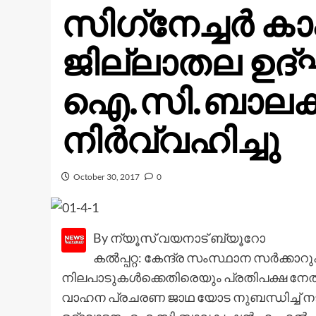
സിഗ്‌നേച്ചര്‍ 
ജില്ലാതല ഉദ
ഐ.സി.ബാലകൃഷ
നിര്‍വ്വഹിച്ചു
October 30, 2017
0
By ന്യൂസ് വയനാട് ബ്യൂറോ
കല്‍പ്പറ്റ: കേന്ദ്ര സംസ്ഥാന സര്‍
നിലപാടുകള്‍ക്കെതിരെയും പ്രതിപക്ഷ നേതാ
വാഹന പ്രചരണ ജാഥ യോട നുബന്ധിച്ച് നടക്ക