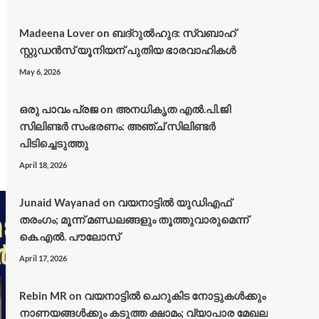
Madeena Lover
on
ബദ്റുൽഹുദ: സ്വബാഹ്
സ്റ്റുഡൻസ് യൂനിയന് പുതിയ ഭാരവാഹികൾ
May 6, 2026
ഒരു പാവം പ്രജ
on
അനധികൃത എൽ.പി.ജി
സിലിണ്ടർ സംഭരണം: അഞ്ച് സിലിണ്ടർ
പിടിച്ചെടുത്തു
April 18, 2026
Junaid Wayanad
on
വയനാട്ടില്‍ യുഡിഎഫ്
തരംഗം; മൂന്ന് മണ്ഡലങ്ങളും തൂത്തുവാരുമെന്ന്
കെ.എല്‍. പൗലോസ്
April 17, 2026
Rebin MR
on
വയനാട്ടിൽ ചെറുകിട നോട്ടുകൾക്കും
നാണയങ്ങൾക്കും കടുത്ത ക്ഷാമം; വ്യാപാര മേഖല