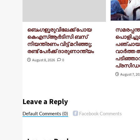
ബെംഗളൂരുവിലേക്ക് പോയ
സമരപ്പന
കെഎസ്ആർടിസി ബസ്
പൊളിച്ചുമ
നിയന്ത്രണം വിട്ട് മറിഞ്ഞു;
പഞ്ചായത
രണ്ട് പേർക്ക് ദാരുണാന്ത്യം
വാർത്ത 
പടിഞ്ഞാ
August 8, 2026
0
പ്രസിഡന്
August 7, 2
Leave a Reply
Default Comments
(0)
Facebook Comments