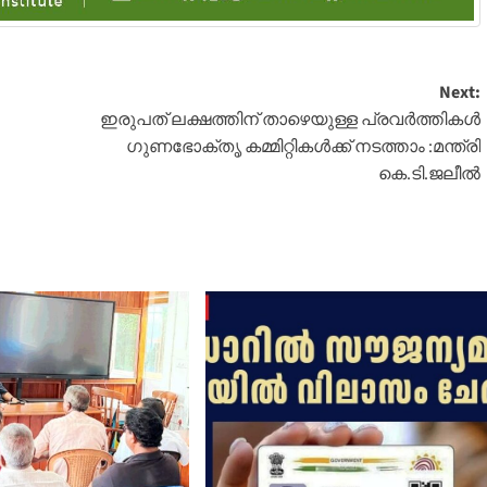
Next:
ഇരുപത് ലക്ഷത്തിന് താഴെയുള്ള പ്രവർത്തികൾ
ഗുണഭോക്തൃ കമ്മിറ്റികൾക്ക് നടത്താം :മന്ത്രി
കെ.ടി.ജലീൽ