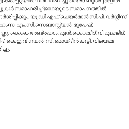
‍പ്പറ്റയില്‍ നിര്‍വ്വഹിച്ചു.ഓരോ ബൂത്തുകളില്‍
 ഒപ്പുകള്‍ സമാഹരിച്ച് ജാഥയുടെ സമാപനത്തില്‍
ര്‍ശിപ്പിക്കും. യു ഡി എഫ് ചെയര്‍മാന്‍ സി.പി. വര്‍ഗ്ഗീസ്
ഹംസ, എം.സി.സെബാസ്റ്റ്യന്‍, ഭൂപേഷ്,
്‍പ്പറ്റ, കെ.കെ.അബ്രഹാം, എന്‍.കെ.റഷീദ്, വി.എ.മജീദ്,
കെ.ഇ.വിനയന്‍, സി.മൊയ്ദീന്‍ കുട്ടി, വിജയമ്മ
ച്ചു.