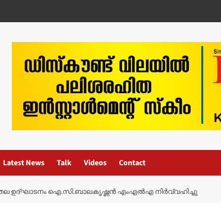
Latest News
Talk
Videos
Contact
ലാതല ഉദ്ഘാടനം ഐ.സി.ബാലകൃഷ്ണന്‍ എംഎല്‍എ നിര്‍വ്വഹിച്ചു