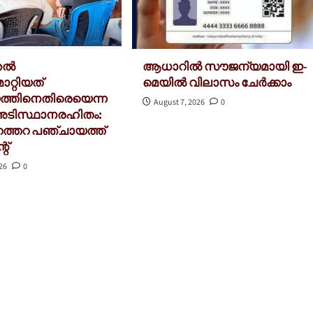
്തൽ
ആധാറിൽ സൗജന്യമായി ഇ-
ാറ്റിയത്
മെയിൽ വിലാസം ചേർക്കാം
്തിനെതിരെയെന്ന
August 7, 2026
0
അടിസ്ഥാനരഹിതം:
റത്തറ പഞ്ചായത്ത്
റ്
026
0