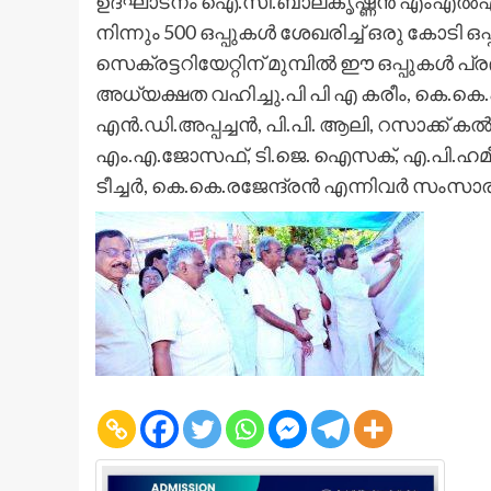
ഉദ്ഘാടനം ഐ.സി.ബാലകൃഷ്ണന്‍ എംഎല്‍എ കല്
നിന്നും 500 ഒപ്പുകള്‍ ശേഖരിച്ച് ഒരു കോടി
സെക്രട്ടറിയേറ്റിന് മുമ്പില്‍ ഈ ഒപ്പുകള്‍ പ്രദ
അധ്യക്ഷത വഹിച്ചു.പി പി എ കരീം, കെ.കെ.
എന്‍.ഡി.അപ്പച്ചന്‍, പി.പി. ആലി, റസാക്ക് കല
എം.എ.ജോസഫ്, ടി.ജെ. ഐസക്, എ.പി.ഹമീദ്, 
ടീച്ചര്‍, കെ.കെ.രജേന്ദ്രന്‍ എന്നിവര്‍ സംസാരി