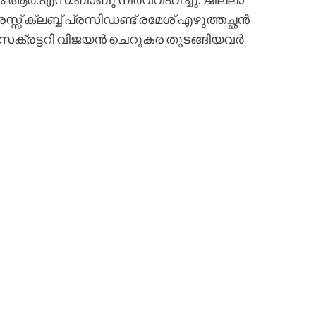
 ക്ലബ്ബ് പ്രസിഡണ്ട് രമേശ് എഴുത്തച്ഛൻ
ാ സെക്രട്ടറി വിജയൻ ചെറുകര തുടങ്ങിയവർ