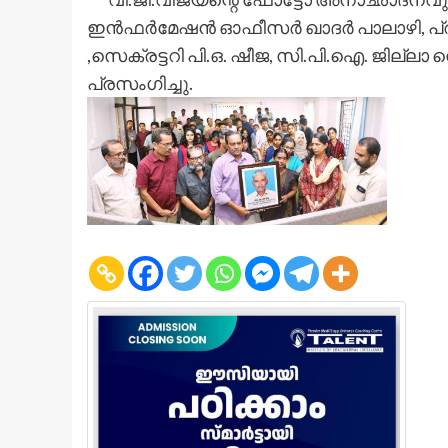
ഇൻഫർമേഷൻ ഓഫീസർ ഖാദർ പാലാഴി, പ്രസ്സ്
,സെക്രട്ടറി പി.ഒ. ഷീജ, സി.പി.ഐ. ജില്ല
പ്രസംഗിച്ചു.