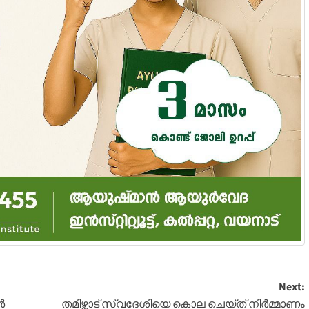
Next:
ർ
തമിഴ്നാട് സ്വദേശിയെ കൊല ചെയ്ത് നിർമ്മാണം