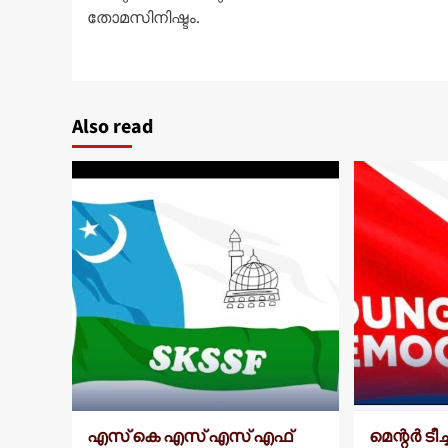
navigation
തോമസിനിഷ്ടം.
Also read
എസ് കെ എസ് എസ് എഫ്
മെന്റർ ടീ