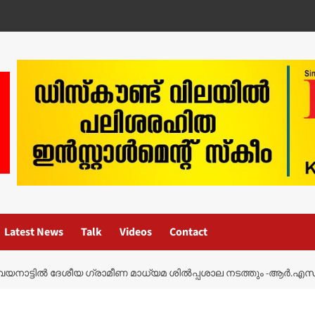
Latest News
Talk
Videos
Contact
ം വയനാട്ടിൽ ദേശീയ ഗ്രാമീണ മാധ്യമ ശിൽപ്പശാല നടത്തും -ആർ.എ