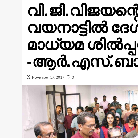
വി.ജി.വിജയന്റ
വയനാട്ടിൽ ദേ
മാധ്യമ ശിൽപ്
-ആർ.എസ്.ബ
November 17, 2017
0