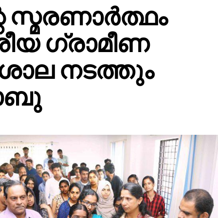
െ സ്മരണാർത്ഥം
ശീയ ഗ്രാമീണ
പശാല നടത്തും
ാബു