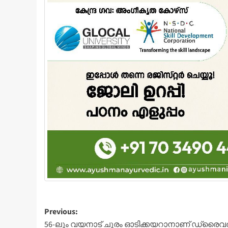
Post
Previous:
56-ലും വയനാട് ചുരം ഓടിക്കയറാനാണ് ഡ്രൈവ