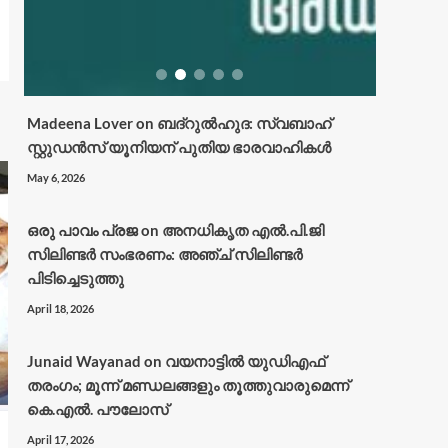
Madeena Lover
on
ബദ്റുൽഹുദ: സ്വബാഹ്
സ്റ്റുഡൻസ് യൂനിയന് പുതിയ ഭാരവാഹികൾ
May 6, 2026
ഒരു പാവം പ്രജ
on
അനധികൃത എൽ.പി.ജി
സിലിണ്ടർ സംഭരണം: അഞ്ച് സിലിണ്ടർ
പിടിച്ചെടുത്തു
April 18, 2026
Junaid Wayanad
on
വയനാട്ടില്‍ യുഡിഎഫ്
തരംഗം; മൂന്ന് മണ്ഡലങ്ങളും തൂത്തുവാരുമെന്ന്
കെ.എല്‍. പൗലോസ്
April 17, 2026