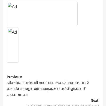
Post
Previous:
പ്രതിഷേധമിരമ്പി:ജനസാഗരമായി മാനന്തവാടി:
navigation
കേന്ദ്ര കേരള സർക്കാരുകൾ വഞ്ചിച്ചുവെന്ന്
ചെന്നിത്തല
Next: