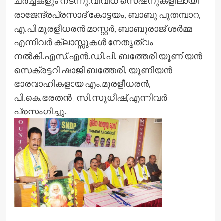
ചര്‍ച്ചകളും നടന്നു.വിവിധ സെഷനുകളിലായി
രാജേന്ദ്രപ്രസാദ് കോട്ടയം, ബാബു പുതമ്പാറ,
എ.പി.മുരളീധരന്‍ മാസ്റ്റര്‍, ബാബുരാജ് ശര്‍മ്മ
എന്നിവര്‍ ക്ലാസ്സുകള്‍ നേതൃത്വം
നല്‍കി.എസ്.എന്‍.ഡി.പി. ബത്തേരി യൂണിയന്‍
സെക്രട്ടറി ഷാജി ബത്തേരി, യൂണിയന്‍
ഭാരവാഹികളായ എം.മുരളീധരന്‍,
പി.കെ.ഭരതന്‍ , സി.സുധീഷ്,എന്നിവര്‍
പ്രസംഗിച്ചു.