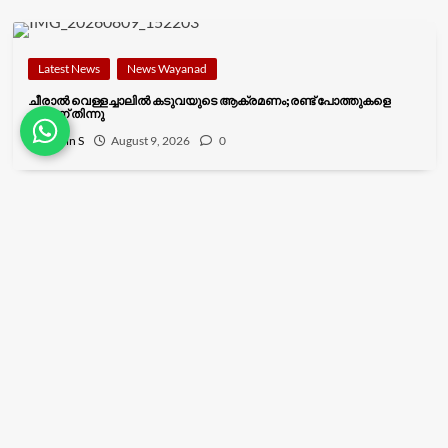
Latest News
News Wayanad
ചീരാൽ വെള്ളച്ചാലിൽ കടുവയുടെ ആക്രമണം;രണ്ട് പോത്തുകളെ
കൊന്ന് തിന്നു
Merin S
August 9, 2026
0
Latest News
News Wayanad
വൈറ്റ് ഗാർഡ് സംഗമവും ശിഹാബ് തങ്ങൾ അനുസ്മരണവും
സംഘടിപ്പിച്ചു
Merin S
August 9, 2026
0