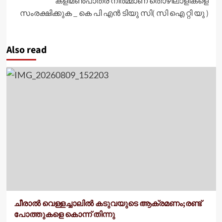
കളിമണ്‍പാത്ര നിര്‍മ്മാണ തൊഴിലാളികളെ
സംരക്ഷിക്കുക _ കെ പി എന്‍ ടിയു സി( സി ഐ റ്റി യു )
Also read
ചീരാൽ വെള്ളച്ചാലിൽ കടുവയുടെ ആക്രമണം;രണ്ട്
പോത്തുകളെ കൊന്ന് തിന്നു