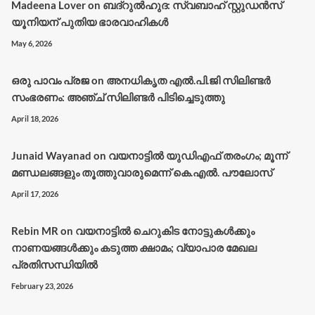
Madeena Lover
on
ബദ്റുൽഹുദ: സ്വബാഹ് സ്റ്റുഡൻസ്
യൂനിയന് പുതിയ ഭാരവാഹികൾ
May 6, 2026
ഒരു പാവം പ്രജ
on
അനധികൃത എൽ.പി.ജി സിലിണ്ടർ
സംഭരണം: അഞ്ച് സിലിണ്ടർ പിടിച്ചെടുത്തു
April 18, 2026
Junaid Wayanad
on
വയനാട്ടില്‍ യുഡിഎഫ് തരംഗം; മൂന്ന്
മണ്ഡലങ്ങളും തൂത്തുവാരുമെന്ന് കെ.എല്‍. പൗലോസ്
April 17, 2026
Rebin MR
on
വയനാട്ടിൽ ചെറുകിട നോട്ടുകൾക്കും
നാണയങ്ങൾക്കും കടുത്ത ക്ഷാമം; വ്യാപാര മേഖല
പ്രതിസന്ധിയിൽ
February 23, 2026