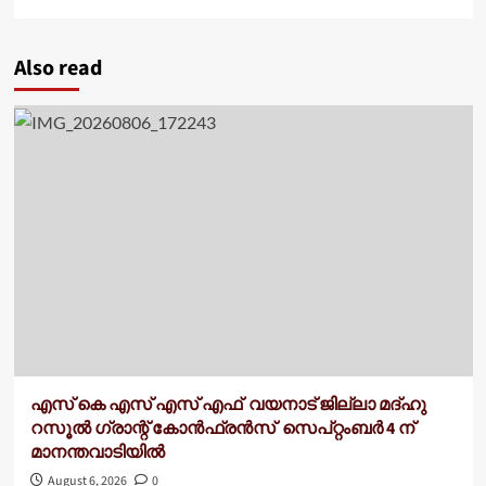
Also read
എസ് കെ എസ് എസ് എഫ് വയനാട് ജില്ലാ മദ്ഹു
റസൂൽ ഗ്രാന്റ് കോൻഫ്രൻസ് സെപ്റ്റംബർ 4 ന്
മാനന്തവാടിയിൽ
August 6, 2026
0