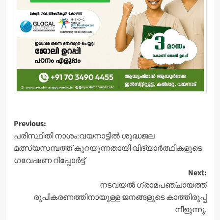
Post
Previous:
പരിസ്ഥിതി നാശം:വയനാട്ടിൽ ശുദ്ധജല
navigation
മത്സ്യസമ്പത്ത് കുറയുന്നതായി വിദ്യാർത്ഥികളുടെ
ഗവേഷണ റിപ്പോർട്ട്
Next:
നടവയല്‍ ഗ്രാമപഞ്ചായത്ത്
രൂപികരണത്തിനായുള്ള ജനങ്ങളുടെ കാത്തിരുപ്പ്
നീളുന്നു.