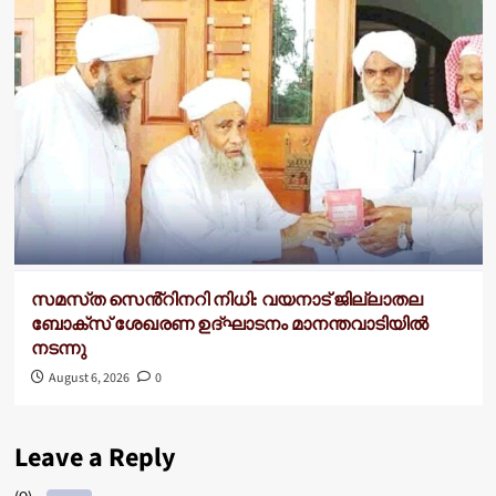
സമസ്‌ത സെൻ്റിനറി നിധി: വയനാട് ജില്ലാതല
ബോക്സ് ശേഖരണ ഉദ്ഘാടനം മാനന്തവാടിയിൽ
നടന്നു
August 6, 2026
0
Leave a Reply