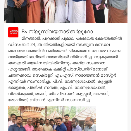
By ന്യൂസ് വയനാട് ബ്യൂറോ
മീനങ്ങാടി: പുറക്കാടി പൂമാല പരദേവത ക്ഷേത്രത്തിൽ
ഡിസംബർ 24, 25 തീയതികളിലായി നടക്കുന്ന മണ്ഡല
മഹോത്സവത്തിെൻറ ബ്രോഷർ പ്രകാശനം മോറാഴ വടക്കെ
വാര്യത്ത് ഭാഗീരഥി വാരസ്യാർ നിർവഹിച്ചു. സുകുമാരൻ
അറക്കൽ മയലിമ്പാടിയിൽനിന്നും ആദ്യ സംഭാവന
ഏറ്റുവാങ്ങി. ആഘോഷ കമ്മിറ്റി പ്രസിഡൻറ് മനോജ്
ചന്ദനക്കാവ്, സെക്രട്ടറി എം.എസ്. നാരായണൻ മാസ്​റ്റർ
എന്നിവർ സംസാരിച്ചു. പി.വി. വേണുഗോപാൽ, കൃഷ്ണൻ
മൊട്ടങ്കര, പ്രദീഷ്, സനൽ, എം.വി. വേണുഗോപാൽ,
വിമൽകുമാർ, രജനി, ശിവപ്രസാദ്, കുട്ടപ്പൻ, ഷൈനി,
രോഹിത്ത്, ബിബിൻ എന്നിവർ സംബന്ധിച്ചു.