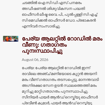
ചടങ്ങിൽ ഐ സി ഡി എസ് പനമരം
അഡീഷണൽ ശിശുവികസന പദ്ധതി
ഓഫീസർ ലീഷ്മ വൈ. പി., പുൽപ്പള്ളി സി എച്ച്
സി മെഡിക്കൽ ഓഫീസർ ഡോ. പ്രഭാകരൻ
എന്നിവർ സംസാരിച്ചു.
പേര്യ ആലറ്റിൽ റോഡിൽ മരം
വീണു: ഗതാഗതം
പുനഃസ്ഥാപിച്ചു
August 06, 2026
പേര്യ: പേര്യ ആലറ്റിൽ റോഡിൽ ഇന്ന്
രാവിലെ അഞ്ച് മണിയോടെ കൂറ്റൻ അയനി
മരം വീണ് ഗതാഗതം തടസപ്പെട്ടു. മാനന്തവാടി
അഗ്നിരക്ഷാ സേന ഉടൻ സ്ഥലത്തെത്തി മരം
മുറിച്ചു മാറ്റി ഗതാഗതം പുനഃസ്ഥാപിച്ചു.
സീനിയർ ഫയർ ആൻഡ് റെസ്ക്യൂ ഓഫീസർ
പ്രവീൺ കുമാർ, ഫയർ ആൻഡ് റെസ്ക്യൂ