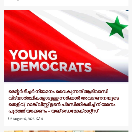
മെന്റർ ടീച്ചർ നിയമനം വൈകുന്നത് ആദിവാസി
വിദ്യാർത്ഥികളോടുള്ള സർക്കാർ അവഗണനയുടെ
തെളിവ്; റാങ്ക് ലിസ്റ്റ് ഉടൻ പ്രസിദ്ധീകരിച്ച് നിയമനം
പൂർത്തിയാക്കണം – യങ് ഡെമോക്രാറ്റ്സ്
August 6, 2026
0