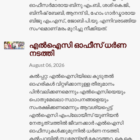
ഓഫീസർമാരായ ബിനു എം.ബി., ശശി കെ.ജി.,
ബിനീഷ് ബേബി, ആനന്ദ് ടി., ഹോം ഗാർഡ്മാരായ
ബിജു എം.എസ്., ജോബി പി.യു. എന്നിവരടങ്ങിയ
സംഘമാണ് മരം മുറിച്ചു നീക്കിയത്.
എൽഐസി ഓഫീസ് ധർണ
നടത്തി
August 06, 2026
കൽപ്പറ്റ: എൽഐസിയിലെ കൂടുതൽ
ഓഹരികൾ വിറ്റഴിക്കാനുള്ള തീരുമാനം
പിൻവലിക്കണമെന്നും എൽഐസിയെയും
പൊതുമേഖലാ സ്ഥാപനങ്ങളെയും
സംരക്ഷിക്കണമെന്നും ആവശ്യപ്പെട്ട്
എൽഐസി എംപ്ലോയീസ് യൂണിയൻ
നേതൃത്വത്തിൽ ജീവനക്കാർ എൽഐസി
ഓഫീസുകൾക്കുമുന്നിൽ ധർണ നടത്തി.
കൽപ്പറ്റയിൽ സുരേന്ദ്രൻ കോട്ടത്തറ, കെ കെ