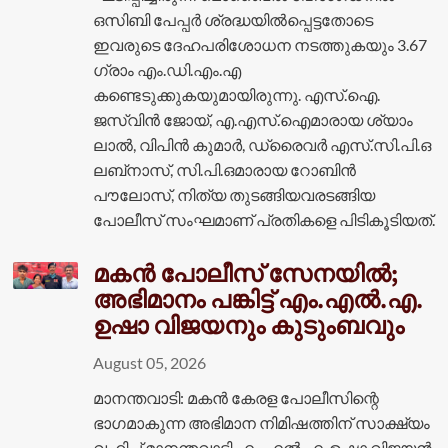
ഒസിബി പേപ്പർ ശ്രദ്ധയിൽപ്പെട്ടതോടെ
ഇവരുടെ ദേഹപരിശോധന നടത്തുകയും 3.67
ഗ്രാം എം.ഡി.എം.എ
കണ്ടെടുക്കുകയുമായിരുന്നു. എസ്.ഐ.
ജസ്‌വിൻ ജോയ്, എ.എസ്.ഐമാരായ ശ്യാം
ലാൽ, വിപിൻ കുമാർ, ഡ്രൈവർ എസ്.സി.പി.ഒ
ലബ്‌നാസ്, സി.പി.ഒമാരായ റോബിൻ
പൗലോസ്, നിത്യ തുടങ്ങിയവരടങ്ങിയ
പോലീസ് സംഘമാണ് പ്രതികളെ പിടികൂടിയത്.
മകൻ പോലീസ് സേനയിൽ;
അഭിമാനം പങ്കിട്ട് എം.എൽ.എ.
ഉഷാ വിജയനും കുടുംബവും
August 05, 2026
മാനന്തവാടി: മകൻ കേരള പോലീസിന്റെ
ഭാഗമാകുന്ന അഭിമാന നിമിഷത്തിന് സാക്ഷ്യം
വഹിച്ച് മാനന്തവാടി എം.എൽ.എ. ഉഷാ വിജയൻ.