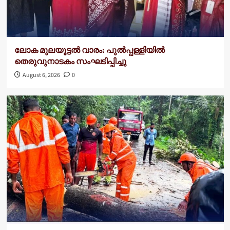
ലോക മുലയൂട്ടൽ വാരം: പുൽപ്പള്ളിയിൽ
തെരുവുനാടകം സംഘടിപ്പിച്ചു
August 6, 2026
0