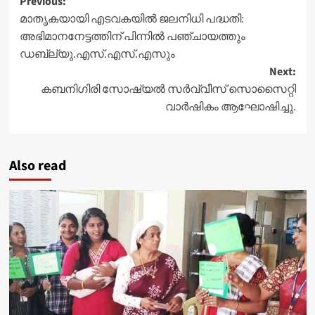
Post
Previous:
മാതൃകയായി എടവകയിൽ ജലനിധി പദ്ധതി:
navigation
അഭിമാനനേട്ടത്തിന് പിന്നിൽ പഞ്ചായത്തും
ഡബ്ല്യു.എസ്.എസ്.എസും
Next:
കബനിഗിരി സോഷ്യൽ സർവ്വീസ് സൊസൈറ്റി
വാർഷികം ആഘോഷിച്ചു.
Also read