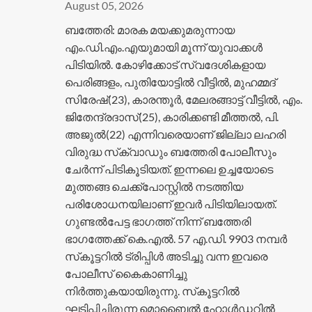
August 05, 2026
ബത്തേരി: മാരക മയക്കുമരുന്നായ
എം.ഡി.എം.എയുമായി മൂന്ന് യുവാക്കൾ
പിടിയിൽ. കോഴിക്കോട് സ്വദേശികളായ
പെരിങ്ങളം, പുതിയോട്ടിൽ വീട്ടിൽ, മുഹമ്മദ്
സിരേഷ്(23), കാരന്തൂർ, മേലരങ്ങാട്ട് വീട്ടിൽ, എം.
ജിതേന്ദ്രദാസ്(25), കാരിക്കണ്ടി മീത്തൽ, പി.
അജുൽ(22) എന്നിവരെയാണ് ജില്ലാ ലഹരി
വിരുദ്ധ സ്‌ക്വാഡും ബത്തേരി പോലീസും
ചേർന്ന് പിടികൂടിയത്. ഇന്നലെ ഉച്ചയോടെ
മുത്തങ്ങ ചെക്ക്‌പോസ്റ്റിൽ നടത്തിയ
പരിശോധനയിലാണ് ഇവർ പിടിയിലായത്.
ഗുണ്ടൽപേട്ട ഭാഗത്ത് നിന്ന് ബത്തേരി
ഭാഗത്തേക്ക് കെ.എൽ. 57 എ.ഡി. 9903 നമ്പർ
സ്‌കൂട്ടറിൽ ട്രിപ്പിൾ അടിച്ചു വന്ന ഇവരെ
പോലീസ് കൈകാണിച്ചു
നിർത്തുകയായിരുന്നു. സ്‌കൂട്ടറിൽ
ഘടിപ്പിച്ചിരുന്ന മൊബൈൽ ഹോൾഡറിൽ