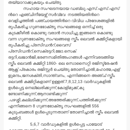
തയ്യാറാക്കുകയും ചെയ്തു.
സഹായ സംഘടനയായ ഡബ്ലു.എസ്.എസ്.എസ്
ന്‍റെ എഞ്ചിനീയേഴ്സ് സര്‍വ്വേ നടത്തിയതിന്‍റെ
വെളിച്ചത്തില്‍ പഞ്ചായത്തിന്‍റെ വിവിധ പ്രദേശങ്ങളില്‍
രൂപീകരിച്ച ഗുണഭോക്തൃ സംഘങ്ങളെ ഒന്നിച്ച് ഒരു
കുടക്കീഴില്‍ കൊണ്ടു വരാന്‍ സാധിച്ചു.ഇങ്ങനെ കൊണ്ടു
വന്ന ഗുണഭോക്തൃ സംഘങ്ങളെ സ്കീം ലെവല്‍ കമ്മിറ്റികളായി
രൂപീകരിച്ചു.പ്രസിഡന്‍റ്,വൈസ്
പ്രസിഡന്‍റ്,സെക്രട്ടറി,ജോ.സെക്
രട്ടറി,ഖജാന്‍ജി,ഭരണസമിതിഅംഗങ്ങ
ള്‍ എന്നിവരടങ്ങിയ
സ്കീം ലെവല്‍ കമ്മിറ്റി 1860- ലെ സൊസൈറ്റി രജിസ്ട്രേഷന്‍
ആക്റ്റ് പ്രകാരം രജിസ്റ്റര്‍ ചെയ്തു.തോണിച്ചാല്‍,മഹാത്മ,എള്
ളുമന്ദം,ജനശക്തി,സാന്ത്വനം, എന്നിങ്ങനെ അഞ്ച് സ്കീം
ലെവല്‍ കമ്മിറ്റികളാണ് ഉള്ളത്.7,8,12,13 വാര്‍ഡുകളില്‍
ഉള്‍പ്പെട്ട നെല്ലേരിക്കുന്ന്,കോളിമുക്ക്,കു
ണ്ടോണിക്കുന്ന്,ആനാണ്ടിക്കുന്ന്
,പഴശ്ശി,കല്ലടിക്കുന്ന്,അത്തേരി
ക്കുന്ന്,പത്തില്‍ക്കുന്ന്
എന്നിങ്ങനെ 8 ഗുണഭോക്തൃ സംഘങ്ങളില്‍ 556
കുടുംബങ്ങള്‍ ഉള്‍പ്പെടുന്നതാണ് തോണിച്ചാല്‍ സ്കീം ലെവല്‍
കമ്മിറ്റി.
5,6,7 വാര്‍ഡുകളില്‍ ഉള്‍പ്പെട്ട പായോട്