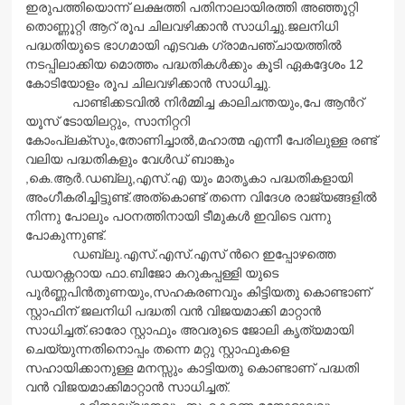
ഇരുപത്തിയൊന്ന് ലക്ഷത്തി പതിനാലായിരത്തി അഞ്ഞൂറ്റി
തൊണ്ണൂറ്റി ആറ് രൂപ ചിലവഴിക്കാന്‍ സാധിച്ചു.ജലനിധി
പദ്ധതിയുടെ ഭാഗമായി എടവക ഗ്രാമപഞ്ചായത്തില്‍
നടപ്പിലാക്കിയ മൊത്തം പദ്ധതികള്‍ക്കും കൂടി ഏകദ്ദേശം 12
കോടിയോളം രൂപ ചിലവഴിക്കാന്‍ സാധിച്ചു.
പാണ്ടിക്കടവില്‍ നിര്‍മ്മിച്ച കാലിചന്തയും,പേ ആന്‍റ്
യൂസ് ടോയിലറ്റും, സാനിറ്ററി
കോംപ്ലക്സും,തോണിച്ചാല്‍,മഹാത്മ എന്നീ പേരിലുള്ള രണ്ട്
വലിയ പദ്ധതികളും വേള്‍ഡ് ബാങ്കും
,കെ.ആര്‍.ഡബ്ലു,എസ്.എ യും മാതൃകാ പദ്ധതികളായി
അംഗീകരിച്ചിട്ടുണ്ട്.അത്കൊണ്ട് തന്നെ വിദേശ രാജ്യങ്ങളില്‍
നിന്നു പോലും പഠനത്തിനായി ടീമുകള്‍ ഇവിടെ വന്നു
പോകുന്നുണ്ട്.
ഡബ്ലു.എസ്.എസ്.എസ് ന്‍റെ ഇപ്പോഴത്തെ
ഡയറക്റ്ററായ ഫാ.ബിജോ കറുകപ്പള്ളി യുടെ
പൂര്‍ണ്ണപിന്‍തുണയും,സഹകരണവും കിട്ടിയതു കൊണ്ടാണ്
സ്റ്റാഫിന് ജലനിധി പദ്ധതി വന്‍ വിജയമാക്കി മാറ്റാന്‍
സാധിച്ചത്.ഓരോ സ്റ്റാഫും അവരുടെ ജോലി കൃത്യമായി
ചെയ്യുന്നതിനൊപ്പം തന്നെ മറ്റു സ്റ്റാഫുകളെ
സഹായിക്കാനുള്ള മനസ്സും കാട്ടിയതു കൊണ്ടാണ് പദ്ധതി
വന്‍ വിജയമാക്കിമാറ്റാന്‍ സാധിച്ചത്.