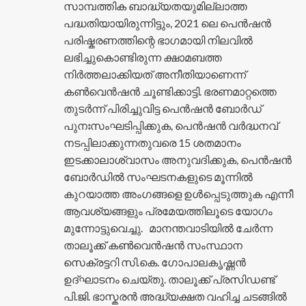
സാമ്പത്തിക ബാദ്ധ്യതയുമില്ലാത്ത
പദ്ധതിയായിരുന്നിട്ടും, 2021 ലെ പെൻഷൻ
പരിഷ്കരണത്തിന്റെ ഭാഗമായി നിലവിൽ
ലഭിച്ചുകൊണ്ടിരുന്ന ക്ഷാമബത്ത
നിർത്തലാക്കിയത് അനീതിയാണെന്ന്
കൺവെൻഷൻ ചൂണ്ടിക്കാട്ടി. ഭരണമാറ്റത്തെ
തുടർന്ന് പിരിച്ചുവിട്ട പെൻഷൻ ബോർഡ്
പുനഃസംഘടിപ്പിക്കുക, പെൻഷൻ വർദ്ധനവ്
നടപ്പിലാക്കുന്നതുവരെ 15 ശതമാനം
ഇടക്കാലാശ്വാസം അനുവദിക്കുക, പെൻഷൻ
ബോർഡിൽ സംഘടനകളുടെ മൂന്നിൽ
കുറയാത്ത അംഗങ്ങളെ ഉൾപ്പെടുത്തുക എന്നീ
ആവശ്യങ്ങളും പ്രമേയത്തിലൂടെ യോഗം
മുന്നോട്ടുവെച്ചു. മാനന്തവാടിയിൽ ചേർന്ന
താലൂക്ക് കൺവെൻഷൻ സംസ്ഥാന
സെക്രട്ടറി സി.കെ. ഗോപാലകൃഷ്ണൻ
ഉദ്ഘാടനം ചെയ്തു. താലൂക്ക് പ്രസിഡണ്ട്
പി.ജി. ഭാസ്കരൻ അദ്ധ്യക്ഷത വഹിച്ച ചടങ്ങിൽ