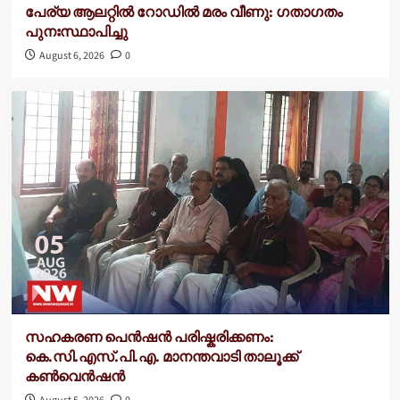
പേര്യ ആലറ്റിൽ റോഡിൽ മരം വീണു: ഗതാഗതം
പുനഃസ്ഥാപിച്ചു
August 6, 2026
0
സഹകരണ പെൻഷൻ പരിഷ്കരിക്കണം:
കെ.സി.എസ്.പി.എ. മാനന്തവാടി താലൂക്ക്
കൺവെൻഷൻ