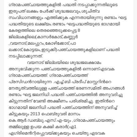
ഗ്രാമപഞ്ചായത്തുകളില്‍ പദ്ധതി നടപ്പാക്കുന്നതിലൂടെ
ഇരുപത് ലക്ഷം പേര്‍ക്ക് ശുദ്ധജലവും,ശുചിത്വ
സംവിധാനങ്ങളും എത്തിക്കുക എന്നതായിരുന്നു രണ്ടാം ഘട്ട
പദ്ധതിയുടെ ലക്ഷ്യം.രണ്ടാം ഘട്ടപദ്ധതിയുടെ ഭാഗമായി
കേരളത്തിലെ തെരഞ്ഞെടുക്കപ്പെട്ട 8
ജില്ലകളിലെ(കാസര്‍കോട്,കണ്ണൂര്‍
,വയനാട്,മലപ്പുറം,കോഴിക്കോട്,പാ
ലക്കാട്,കോട്ടയം,ഇടുക്കി)പഞ്ചായ
ത്തുകളിലാണ് പദ്ധതി
നടപ്പിലാക്കുന്നത്.
വയനാട് ജില്ലയിലെ ശുദ്ധജലക്ഷാമം
അനുഭവിക്കുന്ന പഞ്ചായത്തുകളില്‍ ഒന്നാണ്എടവക
ഗ്രാമപഞ്ചായത്ത്. ഗ്രാമപഞ്ചായത്ത്
പ്രസിഡന്‍റായിരുന്ന .എച്ച്.ബി പ്രദീപ് മാസ്റ്ററിന്‍റെ
നേതൃത്വത്തിലുള്ള പഞ്ചായത്ത് ഭരണസമിതി അംഗങ്ങള്‍
രണ്ടാം ഘട്ട ജലനിധി പദ്ധതി പഞ്ചായത്തില്‍ അനുവദിച്ചു
കിട്ടുന്നതിന് വേണ്ടി അക്ഷീണം പരിശ്രമിച്ചു. ഇതിന്‍റെ
ഭാഗമായി ജലനിധി പദ്ധതി പഞ്ചായത്തിന് അനുവദിച്ച്
കിട്ടുകയും 2013 ഫെബ്രുവരി മാസം
കെ.ആര്‍.ഡബ്ലു.എസ്.എ-യും ,ഗ്രാമപഞ്ചായത്തും
തമ്മിലുള്ള ഉപയ കക്ഷി കരാര്‍(എ1
എഗ്രിമെന്‍റ്)ഒപ്പുവയ്ക്കുകയും ചെയ്തു.എടവക