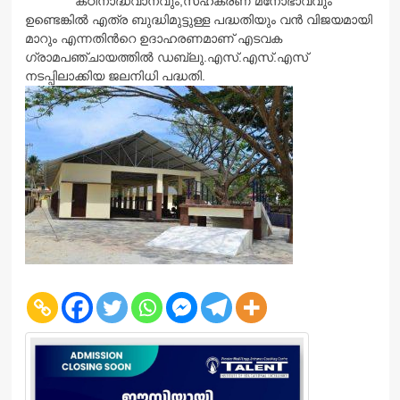
കഠിനാദ്ധ്വാനവും,സഹകരണ മനോഭാവവും
ഉണ്ടെങ്കില്‍ എത്ര ബുദ്ധിമുട്ടുള്ള പദ്ധതിയും വന്‍ വിജയമായി
മാറും എന്നതിന്‍റെ ഉദാഹരണമാണ് എടവക
ഗ്രാമപഞ്ചായത്തില്‍ ഡബ്ലു.എസ്.എസ്.എസ്
നടപ്പിലാക്കിയ ജലനിധി പദ്ധതി.