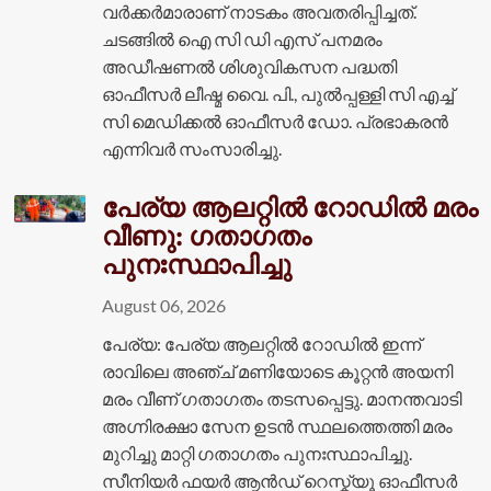
വർക്കർമാരാണ് നാടകം അവതരിപ്പിച്ചത്.
ചടങ്ങിൽ ഐ സി ഡി എസ് പനമരം
അഡീഷണൽ ശിശുവികസന പദ്ധതി
ഓഫീസർ ലീഷ്മ വൈ. പി., പുൽപ്പള്ളി സി എച്ച്
സി മെഡിക്കൽ ഓഫീസർ ഡോ. പ്രഭാകരൻ
എന്നിവർ സംസാരിച്ചു.
പേര്യ ആലറ്റിൽ റോഡിൽ മരം
വീണു: ഗതാഗതം
പുനഃസ്ഥാപിച്ചു
August 06, 2026
പേര്യ: പേര്യ ആലറ്റിൽ റോഡിൽ ഇന്ന്
രാവിലെ അഞ്ച് മണിയോടെ കൂറ്റൻ അയനി
മരം വീണ് ഗതാഗതം തടസപ്പെട്ടു. മാനന്തവാടി
അഗ്നിരക്ഷാ സേന ഉടൻ സ്ഥലത്തെത്തി മരം
മുറിച്ചു മാറ്റി ഗതാഗതം പുനഃസ്ഥാപിച്ചു.
സീനിയർ ഫയർ ആൻഡ് റെസ്ക്യൂ ഓഫീസർ