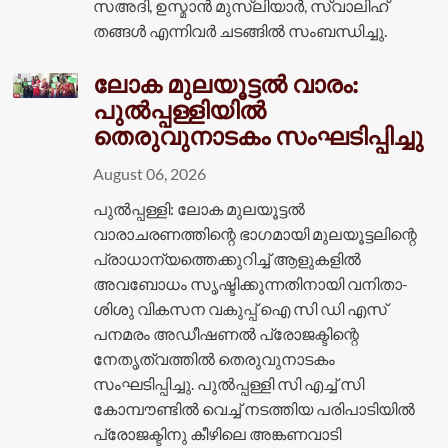
സഅദി, ഉസ്മാൻ മുസ്ലിയാർ, സ്വാലിഹ്
തങ്ങൾ എന്നിവർ ചടങ്ങിൽ സംബന്ധിച്ചു.
ലോക മുലയൂട്ടൽ വാരം:
പുൽപ്പള്ളിയിൽ
തെരുവുനാടകം സംഘടിപ്പിച്ചു
August 06, 2026
പുൽപ്പള്ളി: ലോക മുലയൂട്ടൽ
വാരാചരണത്തിന്റെ ഭാഗമായി മുലയൂട്ടലിന്റെ
പ്രാധാന്യത്തെക്കുറിച്ച് ആളുകളിൽ
അവബോധം സൃഷ്ടിക്കുന്നതിനായി വനിതാ-
ശിശു വികസന വകുപ്പ് ഐ സി ഡി എസ്
പനമരം അഡീഷണൽ പ്രോജക്ടിന്റെ
നേതൃത്വത്തിൽ തെരുവുനാടകം
സംഘടിപ്പിച്ചു. പുൽപ്പള്ളി സി എച്ച് സി
കോമ്പൗണ്ടിൽ വെച്ച് നടത്തിയ പരിപാടിയിൽ
പ്രോജക്ടിനു കീഴിലെ അങ്കണവാടി