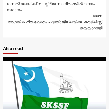
ഗസൽ ജോലിക്ക് ശാസ്ത്രീയ സംഗീതത്തിൽ ഒന്നാം
navigation
സ്ഥാനം
Next:
അഗതി രഹിത കേരളം പദ്ധതി; ജില്ലയിലെ കരട് ലിസ്റ്റ്
തയ്യാറായി
Also read