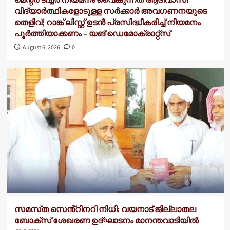
മെന്റർ ടീച്ചർ നിയമനം വൈകുന്നത് ആദിവാസി
വിദ്യാർത്ഥികളോടുള്ള സർക്കാർ അവഗണനയുടെ
തെളിവ്; റാങ്ക് ലിസ്റ്റ് ഉടൻ പ്രസിദ്ധീകരിച്ച് നിയമനം
പൂർത്തിയാക്കണം – യങ് ഡെമോക്രാറ്റ്സ്
August 6, 2026
0
സമസ്‌ത സെൻ്റിനറി നിധി: വയനാട് ജില്ലാതല
ബോക്സ് ശേഖരണ ഉദ്ഘാടനം മാനന്തവാടിയിൽ