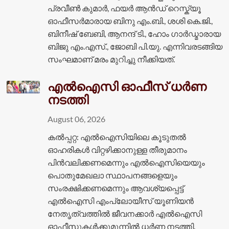
പ്രവീൺ കുമാർ, ഫയർ ആൻഡ് റെസ്ക്യൂ
ഓഫീസർമാരായ ബിനു എം.ബി., ശശി കെ.ജി.,
ബിനീഷ് ബേബി, ആനന്ദ് ടി., ഹോം ഗാർഡ്മാരായ
ബിജു എം.എസ്., ജോബി പി.യു. എന്നിവരടങ്ങിയ
സംഘമാണ് മരം മുറിച്ചു നീക്കിയത്.
എൽഐസി ഓഫീസ് ധർണ
നടത്തി
August 06, 2026
കൽപ്പറ്റ: എൽഐസിയിലെ കൂടുതൽ
ഓഹരികൾ വിറ്റഴിക്കാനുള്ള തീരുമാനം
പിൻവലിക്കണമെന്നും എൽഐസിയെയും
പൊതുമേഖലാ സ്ഥാപനങ്ങളെയും
സംരക്ഷിക്കണമെന്നും ആവശ്യപ്പെട്ട്
എൽഐസി എംപ്ലോയീസ് യൂണിയൻ
നേതൃത്വത്തിൽ ജീവനക്കാർ എൽഐസി
ഓഫീസുകൾക്കുമുന്നിൽ ധർണ നടത്തി.