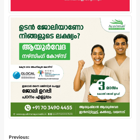
Post
Previous: