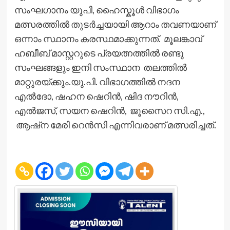
സംഘഗാനം യുപി, ഹൈസ്കൂൾ വിഭാഗം
മത്സരത്തിൽ തുടർച്ചയായി ആറാം തവണയാണ്
ഒന്നാം സ്ഥാനം കരസ്ഥമാക്കുന്നത്. മൂലങ്കാവ്
ഹബീബ് മാസ്റ്ററുടെ പ്രയത്നത്തിൽ രണ്ടു
സംഘങ്ങളും ഇനി സംസ്ഥാന തലത്തിൽ
മാറ്റുരയ്ക്കും.യു.പി. വിഭാഗത്തിൽ നദന
എൽദോ, ഷഹന ഷെറിൻ, ഷിദ നൗറിൻ,
എൽജസ്, സയന ഷെറിൻ, ജൂസൈറ സി.എ.,
ആഷ്ന മേരി റെൻസി എന്നിവരാണ് മത്സരിച്ചത്.