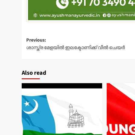
Post
Previous:
ശാസ്ത്ര മേളയിൽ ഇലക്ടോണിക്ക് വീൽ ചെയർ
navigation
Also read