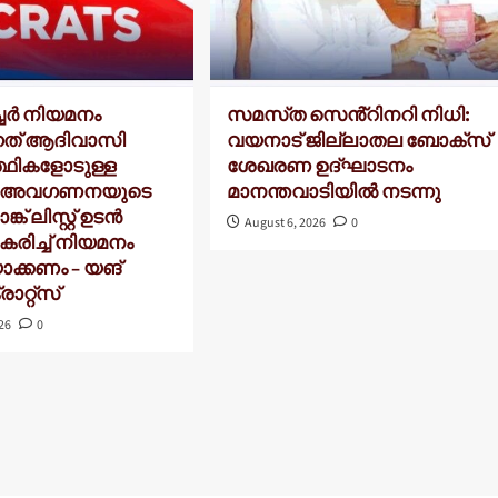
ച്ചർ നിയമനം
സമസ്‌ത സെൻ്റിനറി നിധി:
നത് ആദിവാസി
വയനാട് ജില്ലാതല ബോക്സ്
്ഥികളോടുള്ള
ശേഖരണ ഉദ്ഘാടനം
ർ അവഗണനയുടെ
മാനന്തവാടിയിൽ നടന്നു
്ക് ലിസ്റ്റ് ഉടൻ
August 6, 2026
0
കരിച്ച് നിയമനം
ാക്കണം – യങ്
റ്റ്സ്
026
0