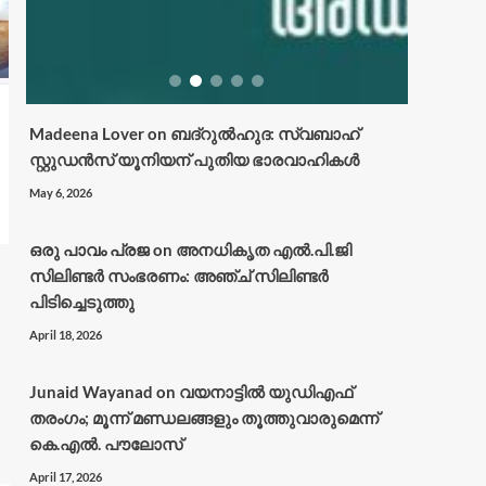
Madeena Lover
on
ബദ്റുൽഹുദ: സ്വബാഹ്
സ്റ്റുഡൻസ് യൂനിയന് പുതിയ ഭാരവാഹികൾ
May 6, 2026
ഒരു പാവം പ്രജ
on
അനധികൃത എൽ.പി.ജി
സിലിണ്ടർ സംഭരണം: അഞ്ച് സിലിണ്ടർ
പിടിച്ചെടുത്തു
April 18, 2026
Junaid Wayanad
on
വയനാട്ടില്‍ യുഡിഎഫ്
തരംഗം; മൂന്ന് മണ്ഡലങ്ങളും തൂത്തുവാരുമെന്ന്
കെ.എല്‍. പൗലോസ്
April 17, 2026