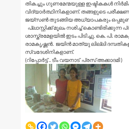
തികച്ചും ഗുണമേന്മയുള്ള ഇഷ്ടികകൾ നിർമിക
വിദ്യാർത്ഥിനികളാണ്. തങ്ങളുടെ പരീക്ഷ
ജയ്സൺ തുടങ്ങിയ അധ്യാപകരും ഒപ്പമുണ്ട
പ്ലാസ്റ്റിക്ക് മൂലം നശിച്ച് കൊണ്ടിരിക്കു
ശാസ്ത്രമേളയിൽ ഇടം പിടിച്ചു. കെ. പി. രാ
രാമകൃഷ്ണൻ. ജയിൻ മാത്യു ലില്ലി ദമ്പതി
സ്വദേശിനികളാണ്.
(റിപ്പോർട്ട് .. ടീം വയനാട് പ്രസ് അക്കാദമി )