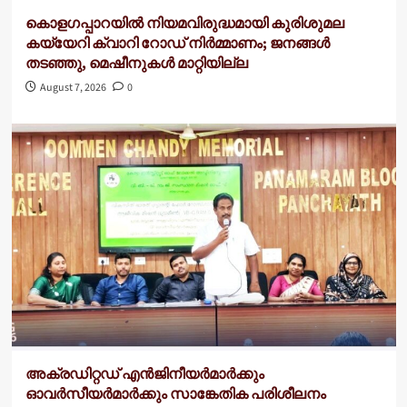
കൊളഗപ്പാറയിൽ നിയമവിരുദ്ധമായി കുരിശുമല
കയ്യേറി ക്വാറി റോഡ് നിർമ്മാണം; ജനങ്ങൾ
തടഞ്ഞു, മെഷീനുകൾ മാറ്റിയില്ല
August 7, 2026
0
അക്രഡിറ്റഡ് എന്‍ജിനീയര്‍മാര്‍ക്കും
ഓവര്‍സീയര്‍മാര്‍ക്കും സാങ്കേതിക പരിശീലനം