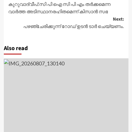
കുറുവാദ്വീപ്:സി പി ഐ സി പി എം തർക്കമെന്ന
navigation
വാർത്ത അടിസ്ഥാനരഹിതമെന്ന് കിസാൻ സഭ
Next:
പഴഞ്ചേരിക്കുന്ന് റോഡ് ഉടൻ ടാർ ചെയ്യണം.
Also read