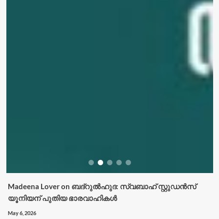
Madeena Lover
on
ബദ്റുൽഹുദ: സ്വബാഹ് സ്റ്റുഡൻസ്
യൂനിയന് പുതിയ ഭാരവാഹികൾ
May 6, 2026