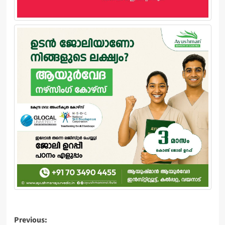
Post
Previous: