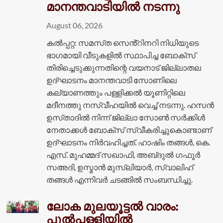
മാനന്തവാടിയിൽ നടന്നു
August 06, 2026
കൽപ്പറ്റ: സമസ്‌ത സെൻ്റിനറി നിധിയുടെ
ഭാഗമായി വീടുകളിൽ സ്ഥാപിച്ച ബോക്സ്
തിരിച്ചെടുക്കുന്നതിന്റെ വയനാട് ജില്ലാതല
ഉദ്ഘാടനം മാനന്തവാടി സോണിലെ
കല്യാണത്തും പള്ളിക്കൽ യൂണിറ്റിലെ
മദീനത്തു നസ്വീഹയിൽ വെച്ച് നടന്നു. ഹസൻ
ഉസ്‌താദിൽ നിന്ന് ജില്ലാ സോൺ സർക്കിൾ
നേതാക്കൾ ബോക്സ് സ്വീകരിച്ചുകൊണ്ടാണ്
ഉദ്ഘാടനം നിർവഹിച്ചത്. ഹാഷിം തങ്ങൾ, കെ.
എസ്. മുഹമ്മദ് സഖാഫി, അബ്‌ദുൽ ഗഫൂർ
സഅദി, ഉസ്മാൻ മുസ്ലിയാർ, സ്വാലിഹ്
തങ്ങൾ എന്നിവർ ചടങ്ങിൽ സംബന്ധിച്ചു.
ലോക മുലയൂട്ടൽ വാരം:
പുൽപ്പള്ളിയിൽ