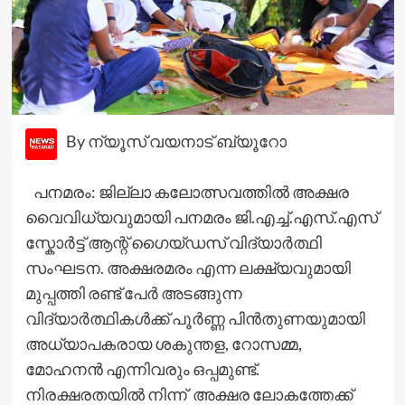
By ന്യൂസ് വയനാട് ബ്യൂറോ
പനമരം: ജില്ലാ കലോത്സവത്തിൽ അക്ഷര
വൈവിധ്യവുമായി പനമരം ജി.എച്ച്.എസ്.എസ്
സ്കോർട്ട് ആന്റ് ഗൈയ്ഡസ് വിദ്യാർത്ഥി
സംഘടന. അക്ഷരമരം എന്ന ലക്ഷ്യവുമായി
മുപ്പത്തി രണ്ട് പേർ അടങ്ങുന്ന
വിദ്യാർത്ഥികൾക്ക് പൂർണ്ണ പിൻതുണയുമായി
അധ്യാപകരായ ശകുന്തള, റോസമ്മ,
മോഹനൻ എന്നിവരും ഒപ്പമുണ്ട്.
നിരക്ഷരതയിൽ നിന്ന് അക്ഷര ലോകത്തേക്ക്