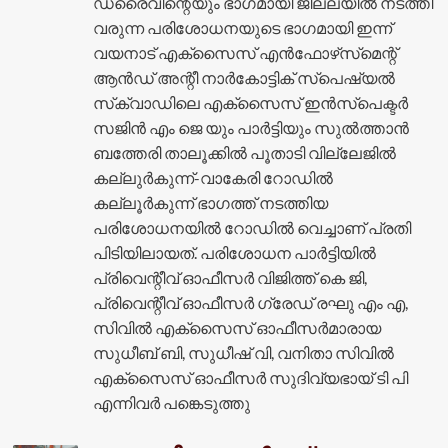
ഡ്രൈവിന്റെയും ഭാഗമായി ജില്ലയിൽ നടത്തി
വരുന്ന പരിശോധനയുടെ ഭാ​ഗമായി ഇന്ന്
വയനാട് എക്‌സൈസ് എൻഫോഴ്‌സ്‌മെന്റ്
ആൻഡ് അന്റീ നാർകോട്ടിക് സ്പെഷ്യൽ
സ്‌ക്വാഡിലെ എക്സൈസ് ഇൻസ്പെക്ടർ
സജിൻ എം ജെ യും പാർട്ടിയും സുൽത്താൻ
ബത്തേരി താലൂക്കിൽ പൂതാടി വില്ലേജിൽ
കല്ലുർകുന്ന്-വാകേരി റോഡിൽ
കല്ലൂർകുന്ന് ഭാഗത്ത്‌ നടത്തിയ
പരിശോധനയിൽ റോഡിൽ വെച്ചാണ് പ്രതി
പിടിയിലായത്. പരിശോധന പാർട്ടിയിൽ
പ്രിവെന്റീവ് ഓഫീസർ വിജിത്ത് കെ ജി,
പ്രിവെന്റീവ് ഓഫീസർ ഗ്രേഡ് രഘു എം എ,
സിവിൽ എക്‌സൈസ് ഓഫീസർമാരായ
സുധീബ് ബി, സുധീഷ് വി, വനിതാ സിവിൽ
എക്‌സൈസ് ഓഫീസർ സുദിവ്യഭായ് ടി പി
എന്നിവർ പങ്കെടുത്തു