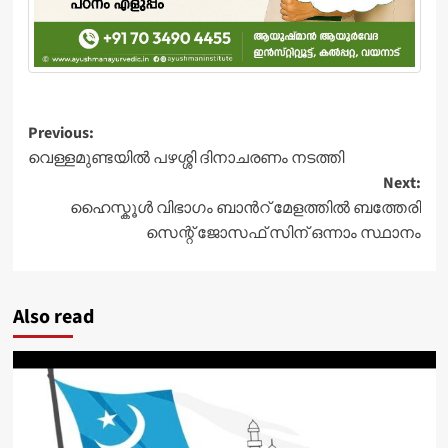
Post
Previous:
വെള്ളമുണ്ടയിൽ പഴശ്ശി ദിനാചരണം നടത്തി
navigation
Next:
ഹൈസ്കൂൾ വിഭാഗം ബാൻറ് മേളത്തിൽ ബത്തേരി
സെന്റ് ജോസഫ് സിന് ഒന്നാം സ്ഥാനം
Also read