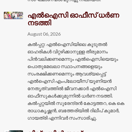
എൽഐസി ഓഫീസ് ധർണ
നടത്തി
August 06, 2026
കൽപ്പറ്റ: എൽഐസിയിലെ കൂടുതൽ
ഓഹരികൾ വിറ്റഴിക്കാനുള്ള തീരുമാനം
പിൻവലിക്കണമെന്നും എൽഐസിയെയും
പൊതുമേഖലാ സ്ഥാപനങ്ങളെയും
സംരക്ഷിക്കണമെന്നും ആവശ്യപ്പെട്ട്
എൽഐസി എംപ്ലോയീസ് യൂണിയൻ
നേതൃത്വത്തിൽ ജീവനക്കാർ എൽഐസി
ഓഫീസുകൾക്കുമുന്നിൽ ധർണ നടത്തി.
കൽപ്പറ്റയിൽ സുരേന്ദ്രൻ കോട്ടത്തറ, കെ കെ
രാധാകൃഷ്ണൻ, ബത്തേരിയിൽ ദിലീപ് കുമാർ,
ഗായത്രി എന്നിവർ സംസാരിച്ചു.