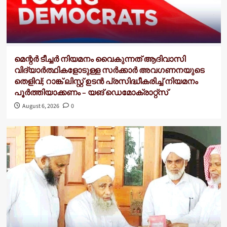
മെന്റർ ടീച്ചർ നിയമനം വൈകുന്നത് ആദിവാസി
വിദ്യാർത്ഥികളോടുള്ള സർക്കാർ അവഗണനയുടെ
തെളിവ്; റാങ്ക് ലിസ്റ്റ് ഉടൻ പ്രസിദ്ധീകരിച്ച് നിയമനം
പൂർത്തിയാക്കണം – യങ് ഡെമോക്രാറ്റ്സ്
August 6, 2026
0