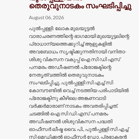
തെരുവുനാടകം സംഘടിപ്പിച്ചു
August 06, 2026
പുൽപ്പള്ളി: ലോക മുലയൂട്ടൽ
വാരാചരണത്തിന്റെ ഭാഗമായി മുലയൂട്ടലിന്റെ
പ്രാധാന്യത്തെക്കുറിച്ച് ആളുകളിൽ
അവബോധം സൃഷ്ടിക്കുന്നതിനായി വനിതാ-
ശിശു വികസന വകുപ്പ് ഐ സി ഡി എസ്
പനമരം അഡീഷണൽ പ്രോജക്ടിന്റെ
നേതൃത്വത്തിൽ തെരുവുനാടകം
സംഘടിപ്പിച്ചു. പുൽപ്പള്ളി സി എച്ച് സി
കോമ്പൗണ്ടിൽ വെച്ച് നടത്തിയ പരിപാടിയിൽ
പ്രോജക്ടിനു കീഴിലെ അങ്കണവാടി
വർക്കർമാരാണ് നാടകം അവതരിപ്പിച്ചത്.
ചടങ്ങിൽ ഐ സി ഡി എസ് പനമരം
അഡീഷണൽ ശിശുവികസന പദ്ധതി
ഓഫീസർ ലീഷ്മ വൈ. പി., പുൽപ്പള്ളി സി എച്ച്
സി മെഡിക്കൽ ഓഫീസർ ഡോ. പ്രഭാകരൻ