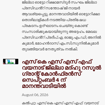
ജില്ലാ ഓട്ടോ റിക്ഷാമസ്‌ദൂർ സംഘം ജില്ലാ
പ്രസിഡൻ്റ് സന്തോഷ് ജി നായർ
ആവശ്യപ്പെട്ടു. മാനന്തവാടിയിൽ ഓട്ടോറിക്ഷാ
തൊഴിലാളികൾ നടത്തിയ പ്രതിഷേധ
പ്രകടനം ഉദ്ഘാടനം ചെയ്തു കൊണ്ട്
സംസാരിക്കുകയായിരുന്നു അദ്ദേഹം. മേഖല
പ്രസിഡൻ്റ് പ്രദീപ്.എ, രാജു.എം.ഡി, അനിൽ
കുമാർ, മോഹൻദാസ് എം.സി,സുനിൽകുമാർ
തുടങ്ങിയവർ നേതൃത്വം നൽകി.
എസ് കെ എസ് എസ് എഫ്
വയനാട് ജില്ലാ മദ്ഹു റസൂൽ
ഗ്രാന്റ് കോൻഫ്രൻസ്
സെപ്റ്റംബർ 4 ന്
മാനന്തവാടിയിൽ
August 06, 2026
കൽപ്പറ്റ: എസ് കെ എസ് എസ് എഫ് വയനാട്