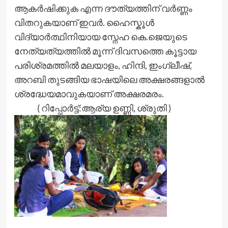
ആകർഷിക്കുക എന്ന ദൗത്യത്തിന് വർണ്ണം
വിതറുകയാണ് ഇവർ. ഹൈസ്കൂൾ
വിദ്യാർത്ഥിനിയായ സ്നേഹ കെ.ജെയുടെ
നേത്യത്യത്തിൽ മൂന്ന് ദിവസത്തെ കൂട്ടായ
പരിശ്രമത്തിൽ മലയാളം, ഹിന്ദി, ഇംഗ്ലീഷ്,
അറബി തുടങ്ങിയ ഭാഷയിലെ അക്ഷരങ്ങളാൽ
ശ്രദ്ധേയമാവുകയാണ് അക്ഷരമരം.
( റിപ്പോർട്ട്:ആര്യ ഉണ്ണി, ശ്രുതി )