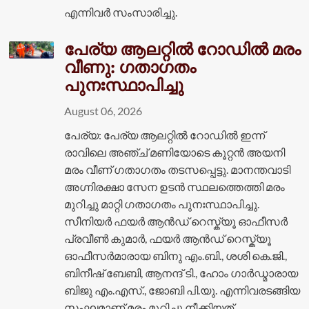
എന്നിവർ സംസാരിച്ചു.
പേര്യ ആലറ്റിൽ റോഡിൽ മരം
വീണു: ഗതാഗതം
പുനഃസ്ഥാപിച്ചു
August 06, 2026
പേര്യ: പേര്യ ആലറ്റിൽ റോഡിൽ ഇന്ന്
രാവിലെ അഞ്ച് മണിയോടെ കൂറ്റൻ അയനി
മരം വീണ് ഗതാഗതം തടസപ്പെട്ടു. മാനന്തവാടി
അഗ്നിരക്ഷാ സേന ഉടൻ സ്ഥലത്തെത്തി മരം
മുറിച്ചു മാറ്റി ഗതാഗതം പുനഃസ്ഥാപിച്ചു.
സീനിയർ ഫയർ ആൻഡ് റെസ്ക്യൂ ഓഫീസർ
പ്രവീൺ കുമാർ, ഫയർ ആൻഡ് റെസ്ക്യൂ
ഓഫീസർമാരായ ബിനു എം.ബി., ശശി കെ.ജി.,
ബിനീഷ് ബേബി, ആനന്ദ് ടി., ഹോം ഗാർഡ്മാരായ
ബിജു എം.എസ്., ജോബി പി.യു. എന്നിവരടങ്ങിയ
സംഘമാണ് മരം മുറിച്ചു നീക്കിയത്.