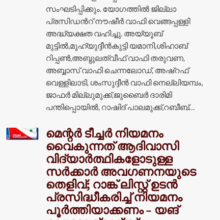
സംഘടിപ്പിക്കും. യോഗത്തിൽ ജില്ലാ
പ്രസിഡൻറ് നൗഷീർ വാഫി വെങ്ങപ്പള്ളി
അദ്ധ്യക്ഷത വഹിച്ചു. അയ്യൂബ്
മുട്ടിൽ,മുഹ്യുദ്ദീൻകുട്ടി യമാനി,ശിഹാബ്
റിപ്പൺ,അബ്ദുലത്വീഫ് വാഫി തരുവണ,
അബ്ബാസ് വാഫി ചെന്നലോഡ്, അഷ്റഫ്
വെള്ളിലാടി, ശംസുദ്ദീൻ വാഫി നെല്ലിയമ്പം,
ജാഫർ മില്ലുമുക്ക്,ജുബൈർ ദാരിമി
പന്തിപ്പൊയിൽ, റാഷിദ് പാലമുക്ക്,റബീബ്…
മെന്റർ ടീച്ചർ നിയമനം
വൈകുന്നത് ആദിവാസി
വിദ്യാർത്ഥികളോടുള്ള
സർക്കാർ അവഗണനയുടെ
തെളിവ്; റാങ്ക് ലിസ്റ്റ് ഉടൻ
പ്രസിദ്ധീകരിച്ച് നിയമനം
പൂർത്തിയാക്കണം – യങ്