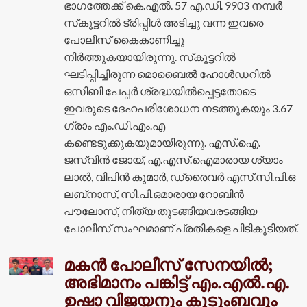
ഭാഗത്തേക്ക് കെ.എൽ. 57 എ.ഡി. 9903 നമ്പർ
സ്‌കൂട്ടറിൽ ട്രിപ്പിൾ അടിച്ചു വന്ന ഇവരെ
പോലീസ് കൈകാണിച്ചു
നിർത്തുകയായിരുന്നു. സ്‌കൂട്ടറിൽ
ഘടിപ്പിച്ചിരുന്ന മൊബൈൽ ഹോൾഡറിൽ
ഒസിബി പേപ്പർ ശ്രദ്ധയിൽപ്പെട്ടതോടെ
ഇവരുടെ ദേഹപരിശോധന നടത്തുകയും 3.67
ഗ്രാം എം.ഡി.എം.എ
കണ്ടെടുക്കുകയുമായിരുന്നു. എസ്.ഐ.
ജസ്‌വിൻ ജോയ്, എ.എസ്.ഐമാരായ ശ്യാം
ലാൽ, വിപിൻ കുമാർ, ഡ്രൈവർ എസ്.സി.പി.ഒ
ലബ്‌നാസ്, സി.പി.ഒമാരായ റോബിൻ
പൗലോസ്, നിത്യ തുടങ്ങിയവരടങ്ങിയ
പോലീസ് സംഘമാണ് പ്രതികളെ പിടികൂടിയത്.
മകൻ പോലീസ് സേനയിൽ;
അഭിമാനം പങ്കിട്ട് എം.എൽ.എ.
ഉഷാ വിജയനും കുടുംബവും