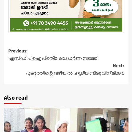
Post
Previous:
എസ്ഡിപിഐ പ്രതിഷേധ ധര്‍ണ നടത്തി
navigation
Next:
എഴുത്തിന്റെ വഴിയിൽ ഹൃദ്യ ബിജുവിന് മികവ്
Also read