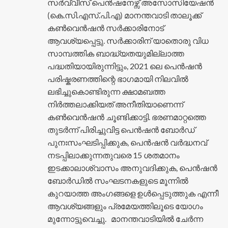
സർവ്വീസ് പെൻഷനേഴ്സ് അസോസിയേഷൻ
(കെ.സി.എസ്.പി.എ) മാനന്തവാടി താലൂക്ക്
കൺവെൻഷൻ സർക്കാരിനോട്
ആവശ്യപ്പെട്ടു. സർക്കാരിന് യാതൊരു വിധ
സാമ്പത്തിക ബാദ്ധ്യതയുമില്ലാത്ത
പദ്ധതിയായിരുന്നിട്ടും, 2021 ലെ പെൻഷൻ
പരിഷ്കരണത്തിന്റെ ഭാഗമായി നിലവിൽ
ലഭിച്ചുകൊണ്ടിരുന്ന ക്ഷാമബത്ത
നിർത്തലാക്കിയത് അനീതിയാണെന്ന്
കൺവെൻഷൻ ചൂണ്ടിക്കാട്ടി. ഭരണമാറ്റത്തെ
തുടർന്ന് പിരിച്ചുവിട്ട പെൻഷൻ ബോർഡ്
പുനഃസംഘടിപ്പിക്കുക, പെൻഷൻ വർദ്ധനവ്
നടപ്പിലാക്കുന്നതുവരെ 15 ശതമാനം
ഇടക്കാലാശ്വാസം അനുവദിക്കുക, പെൻഷൻ
ബോർഡിൽ സംഘടനകളുടെ മൂന്നിൽ
കുറയാത്ത അംഗങ്ങളെ ഉൾപ്പെടുത്തുക എന്നീ
ആവശ്യങ്ങളും പ്രമേയത്തിലൂടെ യോഗം
മുന്നോട്ടുവെച്ചു. മാനന്തവാടിയിൽ ചേർന്ന