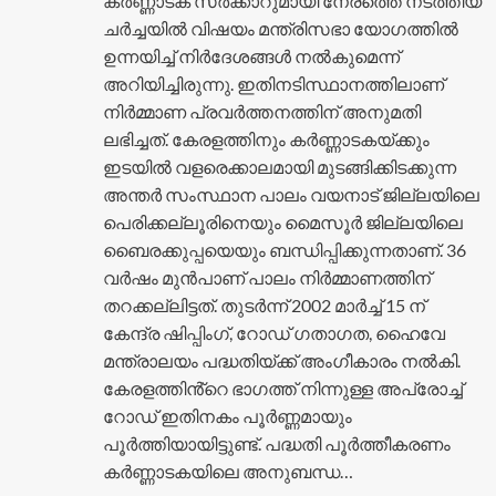
കർണ്ണാടക സർക്കാറുമായി നേരത്തെ നടത്തിയ
ചർച്ചയിൽ വിഷയം മന്ത്രിസഭാ യോഗത്തിൽ
ഉന്നയിച്ച് നിർദേശങ്ങൾ നൽകുമെന്ന്
അറിയിച്ചിരുന്നു. ഇതിനടിസ്ഥാനത്തിലാണ്
നിർമ്മാണ പ്രവർത്തനത്തിന് അനുമതി
ലഭിച്ചത്. കേരളത്തിനും കർണ്ണാടകയ്ക്കും
ഇടയിൽ വളരെക്കാലമായി മുടങ്ങിക്കിടക്കുന്ന
അന്തർ സംസ്ഥാന പാലം വയനാട് ജില്ലയിലെ
പെരിക്കല്ലൂരിനെയും മൈസൂർ ജില്ലയിലെ
ബൈരക്കുപ്പയെയും ബന്ധിപ്പിക്കുന്നതാണ്. 36
വർഷം മുൻപാണ് പാലം നിർമ്മാണത്തിന്
തറക്കല്ലിട്ടത്. തുടർന്ന് 2002 മാർച്ച് 15 ന്
കേന്ദ്ര ഷിപ്പിംഗ്, റോഡ് ഗതാഗത, ഹൈവേ
മന്ത്രാലയം പദ്ധതിയ്ക്ക് അംഗീകാരം നൽകി.
കേരളത്തിൻ്റെ ഭാഗത്ത് നിന്നുള്ള അപ്രോച്ച്
റോഡ് ഇതിനകം പൂർണ്ണമായും
പൂർത്തിയായിട്ടുണ്ട്. പദ്ധതി പൂർത്തീകരണം
കർണ്ണാടകയിലെ അനുബന്ധ…