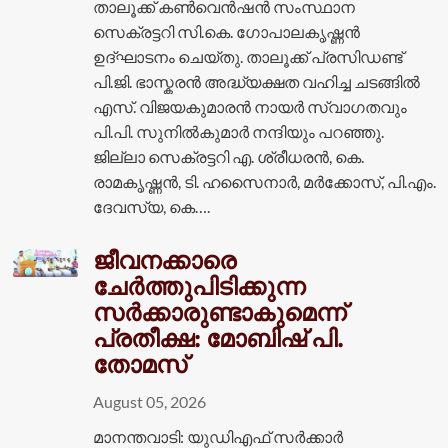
താലൂക്ക് കൺവെൻഷൻ സംസ്ഥാന
സെക്രട്ടറി സി.കെ. ഗോപാലകൃഷ്ണൻ
ഉദ്ഘാടനം ചെയ്തു. താലൂക്ക് പ്രസിഡണ്ട്
പി.ജി. ഭാസ്കരൻ അദ്ധ്യക്ഷത വഹിച്ച ചടങ്ങിൽ
എസ്. വിജയകുമാരൻ നായർ സ്വാഗതവും
പി.പി. സുനിൽകുമാർ നന്ദിയും പറഞ്ഞു.
ജില്ലാ സെക്രട്ടറി എ. ശ്രീധരൻ, കെ.
രാമകൃഷ്ണൻ, ടി. ഹസൈനാർ, മർക്കോസ്, പി.എം.
ദേവസ്യ, കെ….
ജീവനക്കാരെ
ചേർത്തുപിടിക്കുന്ന
സർക്കാരുണ്ടാകുമെന്ന്
പ്രതീക്ഷ: മോബിഷ് പി.
തോമസ്
August 05, 2026
മാനന്തവാടി: യുഡിഎഫ് സര്‍ക്കാര്‍