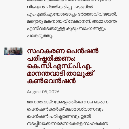
വിജയൻ പ്രതികരിച്ചു. ചടങ്ങിൽ
എം.എൽ.എ.യോടൊപ്പം ഭർത്താവ് വിജയൻ,
മറ്റൊരു മകനായ വിവേകാനന്ദ്, അമ്മ ശാന്ത
എന്നിവരടക്കമുള്ള കുടുംബാംഗങ്ങളും
പങ്കെടുത്തു.
സഹകരണ പെൻഷൻ
പരിഷ്കരിക്കണം:
കെ.സി.എസ്.പി.എ.
മാനന്തവാടി താലൂക്ക്
കൺവെൻഷൻ
August 05, 2026
മാനന്തവാടി: കേരളത്തിലെ സഹകരണ
പെൻഷൻകാർക്ക് ക്ഷാമാശ്വാസവും
പെൻഷൻ പരിഷ്കരണവും ഉടൻ
നടപ്പിലാക്കണമെന്ന് കേരള സഹകരണ