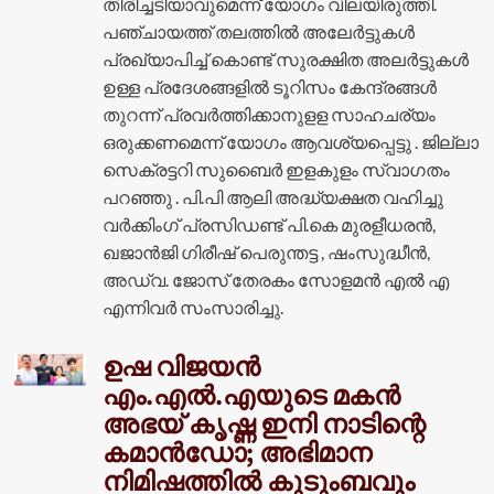
തിരിച്ചടിയാവുമെന്ന് യോഗം വിലയിരുത്തി.
പഞ്ചായത്ത് തലത്തിൽ അലേർട്ടുകൾ
പ്രഖ്യാപിച്ച് കൊണ്ട് സുരക്ഷിത അലർട്ടുകൾ
ഉള്ള പ്രദേശങ്ങളിൽ ടൂറിസം കേന്ദ്രങ്ങൾ
തുറന്ന് പ്രവർത്തിക്കാനുളള സാഹചര്യം
ഒരുക്കണമെന്ന് യോഗം ആവശ്യപ്പെട്ടു . ജില്ലാ
സെക്രട്ടറി സുബൈർ ഇളകുളം സ്വാഗതം
പറഞ്ഞു . പി.പി ആലി അദ്ധ്യക്ഷത വഹിച്ചു
വർക്കിംഗ് പ്രസിഡണ്ട് പി.കെ മുരളീധരൻ,
ഖജാൻജി ഗിരീഷ് പെരുന്തട്ട , ഷംസുദ്ധീൻ,
അഡ്വ. ജോസ് തേരകം സോളമൻ എൽ എ
എന്നിവർ സംസാരിച്ചു.
ഉഷ വിജയൻ
എം.എൽ.എയുടെ മകൻ
അഭയ് കൃഷ്ണ ഇനി നാടിന്റെ
കമാൻഡോ; അഭിമാന
നിമിഷത്തിൽ കുടുംബവും