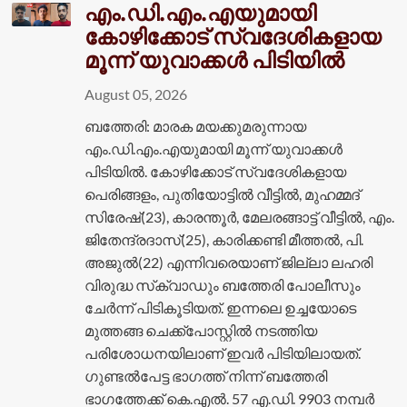
എം.ഡി.എം.എയുമായി
കോഴിക്കോട് സ്വദേശികളായ
മൂന്ന് യുവാക്കൾ പിടിയിൽ
August 05, 2026
ബത്തേരി: മാരക മയക്കുമരുന്നായ
എം.ഡി.എം.എയുമായി മൂന്ന് യുവാക്കൾ
പിടിയിൽ. കോഴിക്കോട് സ്വദേശികളായ
പെരിങ്ങളം, പുതിയോട്ടിൽ വീട്ടിൽ, മുഹമ്മദ്
സിരേഷ്(23), കാരന്തൂർ, മേലരങ്ങാട്ട് വീട്ടിൽ, എം.
ജിതേന്ദ്രദാസ്(25), കാരിക്കണ്ടി മീത്തൽ, പി.
അജുൽ(22) എന്നിവരെയാണ് ജില്ലാ ലഹരി
വിരുദ്ധ സ്‌ക്വാഡും ബത്തേരി പോലീസും
ചേർന്ന് പിടികൂടിയത്. ഇന്നലെ ഉച്ചയോടെ
മുത്തങ്ങ ചെക്ക്‌പോസ്റ്റിൽ നടത്തിയ
പരിശോധനയിലാണ് ഇവർ പിടിയിലായത്.
ഗുണ്ടൽപേട്ട ഭാഗത്ത് നിന്ന് ബത്തേരി
ഭാഗത്തേക്ക് കെ.എൽ. 57 എ.ഡി. 9903 നമ്പർ