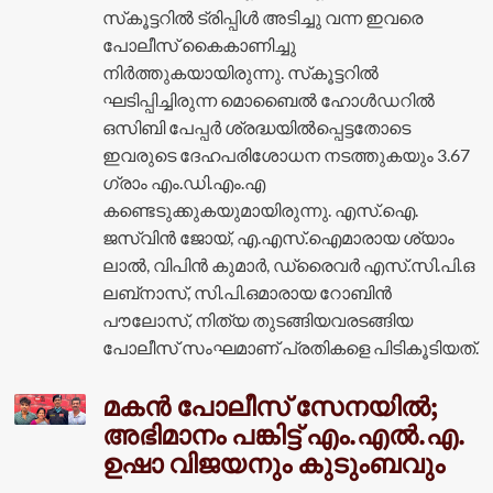
സ്‌കൂട്ടറിൽ ട്രിപ്പിൾ അടിച്ചു വന്ന ഇവരെ
പോലീസ് കൈകാണിച്ചു
നിർത്തുകയായിരുന്നു. സ്‌കൂട്ടറിൽ
ഘടിപ്പിച്ചിരുന്ന മൊബൈൽ ഹോൾഡറിൽ
ഒസിബി പേപ്പർ ശ്രദ്ധയിൽപ്പെട്ടതോടെ
ഇവരുടെ ദേഹപരിശോധന നടത്തുകയും 3.67
ഗ്രാം എം.ഡി.എം.എ
കണ്ടെടുക്കുകയുമായിരുന്നു. എസ്.ഐ.
ജസ്‌വിൻ ജോയ്, എ.എസ്.ഐമാരായ ശ്യാം
ലാൽ, വിപിൻ കുമാർ, ഡ്രൈവർ എസ്.സി.പി.ഒ
ലബ്‌നാസ്, സി.പി.ഒമാരായ റോബിൻ
പൗലോസ്, നിത്യ തുടങ്ങിയവരടങ്ങിയ
പോലീസ് സംഘമാണ് പ്രതികളെ പിടികൂടിയത്.
മകൻ പോലീസ് സേനയിൽ;
അഭിമാനം പങ്കിട്ട് എം.എൽ.എ.
ഉഷാ വിജയനും കുടുംബവും