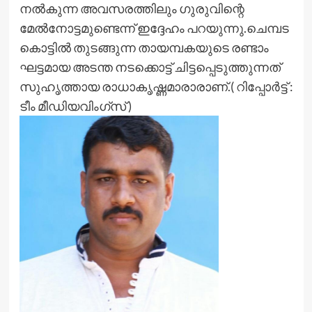
നൽകുന്ന അവസരത്തിലും ഗുരുവിന്റെ
മേൽനോട്ടമുണ്ടെന്ന് ഇദ്ദേഹം പറയുന്നു.ചെമ്പട
കൊട്ടിൽ തുടങ്ങുന്ന തായമ്പകയുടെ രണ്ടാം
ഘട്ടമായ അടന്ത നടക്കൊട്ട് ചിട്ടപ്പെടുത്തുന്നത്
സുഹൃത്തായ രാധാകൃഷ്ണമാരാരാണ്.( റിപ്പോർട്ട് :
ടീം മീഡിയവിംഗ്സ് )