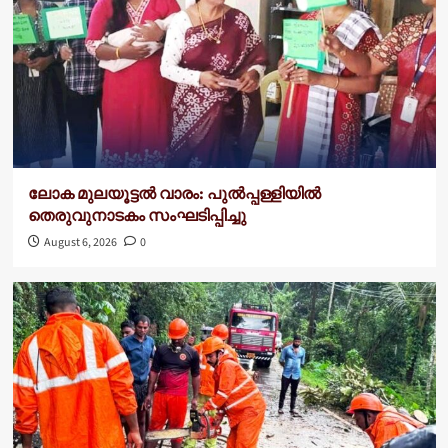
ലോക മുലയൂട്ടൽ വാരം: പുൽപ്പള്ളിയിൽ
തെരുവുനാടകം സംഘടിപ്പിച്ചു
August 6, 2026
0