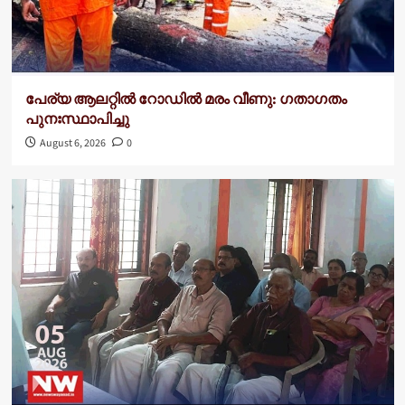
പേര്യ ആലറ്റിൽ റോഡിൽ മരം വീണു: ഗതാഗതം
പുനഃസ്ഥാപിച്ചു
August 6, 2026
0